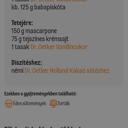
kb. 125 g babapiskóta
Tetejére:
150 g mascarpone
75 g tejszínes krémsajt
1 tasak
Dr. Oetker Vanillincukor
Díszítéshez:
némi
Dr. Oetker Holland Kakaó sütéshez
Ezekben a gyűjteményekben található:
Édes sütemények
Torták