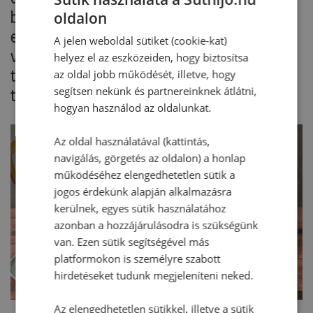
belekeverjük. A krémet a süteményre kenjük,
oldalon
elsimítjuk. Tetszés szerint habkártyával vagy
A jelen weboldal sütiket (cookie-kat)
villával megmintázzuk (hullámminta). A
helyez el az eszközeiden, hogy biztosítsa
tiramisu sajttortát kakaóval megszórjuk, majd
az oldal jobb működését, illetve, hogy
segítsen nekünk és partnereinknek átlátni,
tálaljuk.
hogyan használod az oldalunkat.
Az oldal használatával (kattintás,
navigálás, görgetés az oldalon) a honlap
működéséhez elengedhetetlen sütik a
jogos érdekünk alapján alkalmazásra
kerülnek, egyes sütik használatához
azonban a hozzájárulásodra is szükségünk
van. Ezen sütik segítségével más
platformokon is személyre szabott
hirdetéseket tudunk megjeleníteni neked.
Az elengedhetetlen sütikkel, illetve a sütik