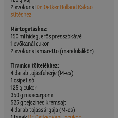
2 evőkanál
Dr. Oetker Holland Kakaó
sütéshez
Mártogatáshoz:
150 ml hideg, erős presszókávé
1 evőkanál cukor
2 evőkanál amaretto (mandulalikőr)
Tiramisu töltelékhez:
4 darab tojásfehérje (M-es)
1 csipet só
125 g cukor
350 g mascarpone
525 g tejszínes krémsajt
4 darab tojássárgája (M-es)
1 tasak
Dr. Oetker Vanillincukor