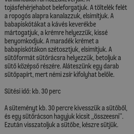
tojásfehérjehabot beleforgatjuk. A töltelék felét
a ropogós alapra kanalazzuk, elsimítjuk. A
babapiskótákat a kávés keverékbe
mártogatjuk, a krémre helyezzük, kissé
benyomkodjuk. A maradék krémet a
babapiskótákon szétosztjuk, elsimítjuk. A
sütőformát sütőrácsra helyezzük, betoljuk a
sütő középső részére. Aláteszünk egy darab
sütőpapírt, mert némi zsír kifolyhat belőle.
Sütési idő: kb. 30 perc
A süteményt kb. 30 percre kivesszük a sütőből,
és egy sütőrácson hagyjuk kicsit „összeesni”.
Ezután visszatoljuk a sütőbe, készre sütjük.