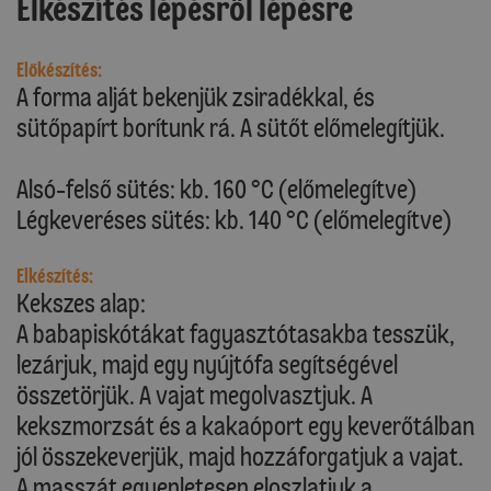
Elkészítés lépésről lépésre
Előkészítés:
A forma alját bekenjük zsiradékkal, és
sütőpapírt borítunk rá. A sütőt előmelegítjük.
Alsó-felső sütés: kb. 160 °C (előmelegítve)
Légkeveréses sütés: kb. 140 °C (előmelegítve)
Elkészítés:
Kekszes alap:
A babapiskótákat fagyasztótasakba tesszük,
lezárjuk, majd egy nyújtófa segítségével
összetörjük. A vajat megolvasztjuk. A
kekszmorzsát és a kakaóport egy keverőtálban
jól összekeverjük, majd hozzáforgatjuk a vajat.
A masszát egyenletesen eloszlatjuk a