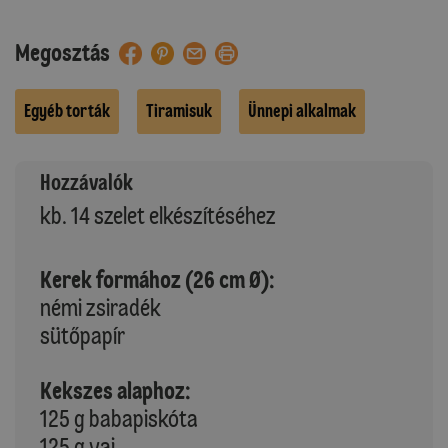
Megosztás
Egyéb torták
Tiramisuk
Ünnepi alkalmak
Hozzávalók
kb. 14 szelet elkészítéséhez
Kerek formához (26 cm Ø):
némi zsiradék
sütőpapír
Kekszes alaphoz:
125 g babapiskóta
125 g vaj