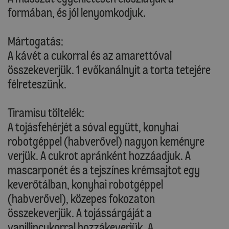
formában, és jól lenyomkodjuk.
Mártogatás:
A kávét a cukorral és az amarettóval
összekeverjük. 1 evőkanálnyit a torta tetejére
félreteszünk.
Tiramisu töltelék:
A tojásfehérjét a sóval együtt, konyhai
robotgéppel (habverővel) nagyon keményre
verjük. A cukrot apránként hozzáadjuk. A
mascarponét és a tejszínes krémsajtot egy
keverőtálban, konyhai robotgéppel
(habverővel), közepes fokozaton
összekeverjük. A tojássárgáját a
vanillincukorral hozzákeverjük. A