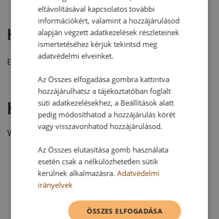
eltávolításával kapcsolatos további
információkért, valamint a hozzájárulásod
Hozzászólások
alapján végzett adatkezelések részleteinek
ismertetéséhez kérjük tekintsd meg
adatvédelmi elveinket.
Ehhez a recepthez még nem érkezett hozzászólás.
Az Összes elfogadása gombra kattintva
hozzájárulhatsz a tájékoztatóban foglalt
süti adatkezelésekhez, a Beállítások alatt
Hozzászólás írása
pedig módosíthatod a hozzájárulás körét
vagy visszavonhatod hozzájárulásod.
Vélemény írásához, kérjük,
jelentkezz be!
Az Összes elutasítása gomb használata
esetén csak a nélkülözhetetlen sütik
kerülnek alkalmazásra.
Adatvédelmi
RECEPTAJÁNLÓ
irányelvek
ÖSSZES ELFOGADÁSA