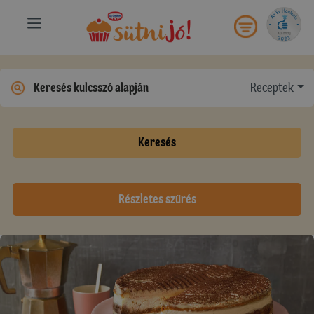
Receptek
Keresés
Részletes szűrés