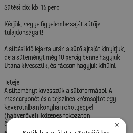
Sütési idő: kb. 15 perc
Kérjük, vegye figyelembe saját sütője
tulajdonságait!
A sütési idő lejárta után a sütő ajtaját kinyitjuk,
de a süteményt még 10 percig benne hagyjuk.
Utána kivesszük, és rácson hagyjuk kihűlni.
Teteje:
A süteményt kivesszük a sütőformából. A
mascarponét és a tejszínes krémsajtot egy
keverőtálban konyhai robotgéppel
(habverővel), közepes fokozaton
összekeverjük. A vanillincukrot és az 1
×
evőkanálnyi félretett kávés keveréket
Sütik használata a Sütnijó.hu