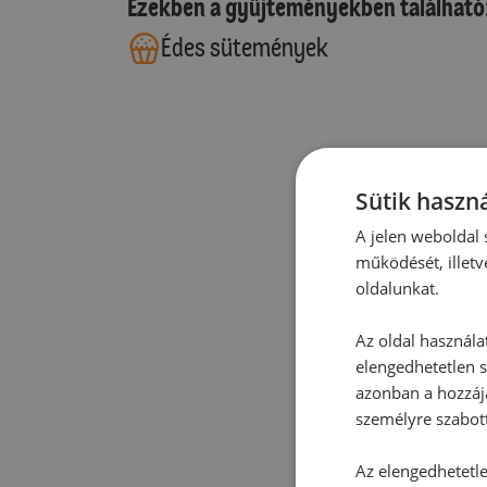
Ezekben a gyűjteményekben található
Édes sütemények
Sütik haszná
A jelen weboldal s
működését, illetv
oldalunkat.
Az oldal használa
elengedhetetlen s
azonban a hozzájá
személyre szabot
Az elengedhetetlen