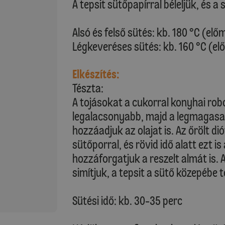
A tepsit sütőpapírral béleljük, és a 
Alsó és felső sütés: kb. 180 °C (elő
Légkeveréses sütés: kb. 160 °C (el
Elkészítés:
Tészta:
A tojásokat a cukorral konyhai rob
legalacsonyabb, majd a legmagasab
hozzáadjuk az olajat is. Az őrölt dió
sütőporral, és rövid idő alatt ezt i
hozzáforgatjuk a reszelt almát is. 
simítjuk, a tepsit a sütő közepébe 
Sütési idő: kb. 30-35 perc