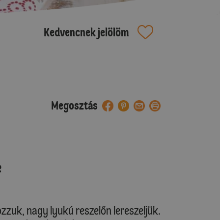
Kedvencnek jelölöm
Megosztás
e
k, nagy lyukú reszelőn lereszeljük.