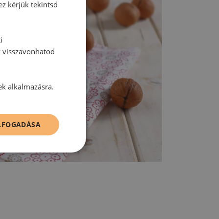
ez kérjük tekintsd
i
y visszavonhatod
ek alkalmazásra.
ELFOGADÁSA