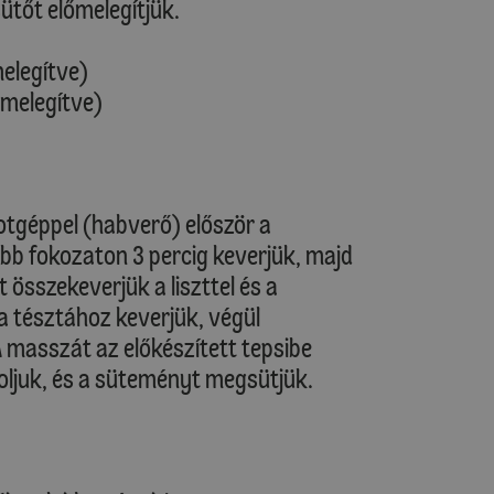
sütőt előmelegítjük.
melegítve)
őmelegítve)
otgéppel (habverő) először a
b fokozaton 3 percig keverjük, majd
t összekeverjük a liszttel és a
s a tésztához keverjük, végül
A masszát az előkészített tepsibe
toljuk, és a süteményt megsütjük.