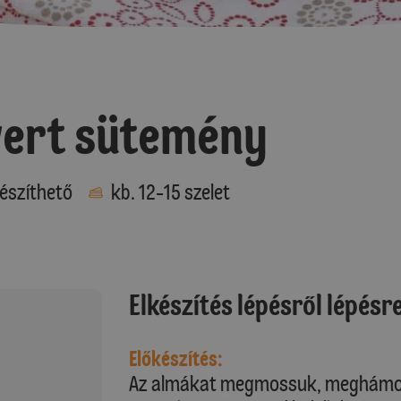
vert sütemény
észíthető
kb. 12-15 szelet
Elkészítés lépésről lépésr
Előkészítés:
Az almákat megmossuk, meghámozzu