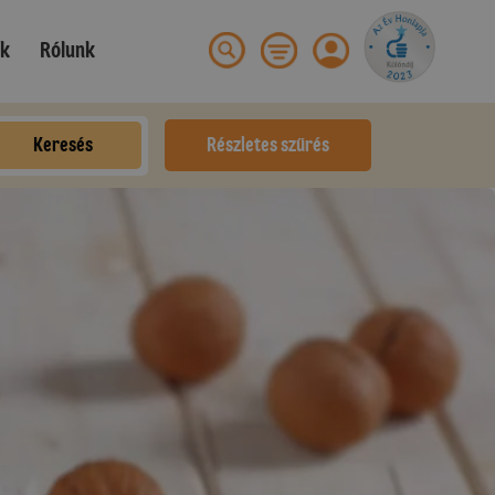
ek
Rólunk
Keresés
Részletes szűrés