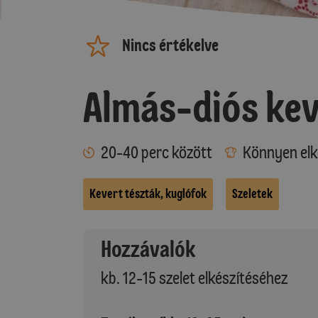
Nincs értékelve
Almás-diós ke
20-40 perc között
Könnyen elk
Kevert tészták, kuglófok
Szeletek
Hozzávalók
kb. 12-15 szelet elkészítéséhez