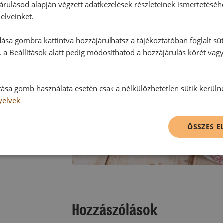
árulásod alapján végzett adatkezelések részleteinek ismertetéséh
elveinket.
ása gombra kattintva hozzájárulhatsz a tájékoztatóban foglalt süt
 a Beállítások alatt pedig módosíthatod a hozzájárulás körét vag
tása gomb használata esetén csak a nélkülözhetetlen sütik kerüln
yelvek
K
ÖSSZES 
Hozzászólások