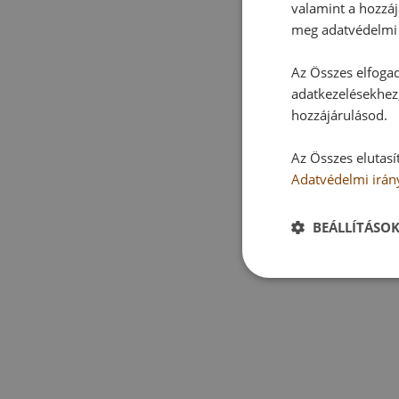
valamint a hozzáj
meg adatvédelmi 
Az Összes elfogad
adatkezelésekhez,
hozzájárulásod.
Az Összes elutasí
Adatvédelmi irán
BEÁLLÍTÁSO