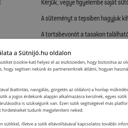
:
Kérjük, vegye figyelembe saját sütő
A süteményt a tepsiben hagyjuk kih
A tortabevonót a tasakon található 
olvasztott csokoládét egyenletese
elkenjük, és hagyjuk megdermedni.
lata a Sütnijó.hu oldalon
tálaljuk.
ütiket (cookie-kat) helyez el az eszközeiden, hogy biztosítsa az ol
e, hogy segítsen nekünk és partnereinknek átlátni, hogyan haszná
Tipp:
A kész, kihűlt süteményt kettévág
lekvárral.
tával (kattintás, navigálás, görgetés az oldalon) a honlap működé
ütik a jogos érdekünk alapján alkalmazásra kerülnek, egyes sütik
rulásodra is szükségünk van. Ezen sütik segítségével más platfo
t hirdetéseket tudunk megjeleníteni neked.
 sütikkel, illetve a sütik eltávolításával kapcsolatos további info