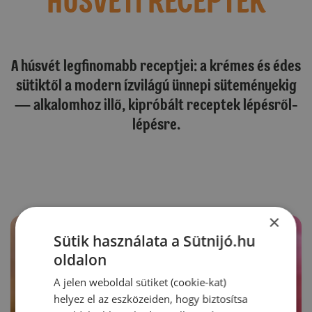
HÚSVÉTi RECEPTEK
A húsvét legfinomabb receptjei: a krémes és édes
sütiktől a modern ízvilágú ünnepi süteményekig
— alkalomhoz illő, kipróbált receptek lépésről-
lépésre.
×
Sütik használata a Sütnijó.hu
oldalon
A jelen weboldal sütiket (cookie-kat)
helyez el az eszközeiden, hogy biztosítsa