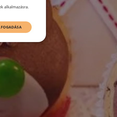
ek alkalmazásra.
ELFOGADÁSA