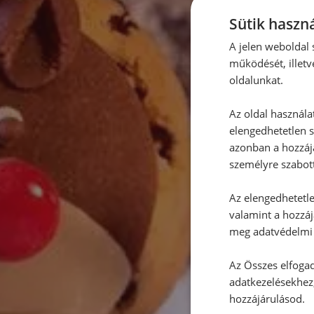
Sütik haszná
A jelen weboldal s
működését, illetv
oldalunkat.
Az oldal használa
elengedhetetlen s
azonban a hozzájá
személyre szabot
Az elengedhetetlen
valamint a hozzáj
meg adatvédelmi 
Az Összes elfogad
adatkezelésekhez,
hozzájárulásod.