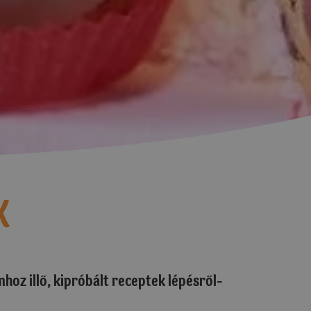
K
hoz illő, kipróbált receptek lépésről-