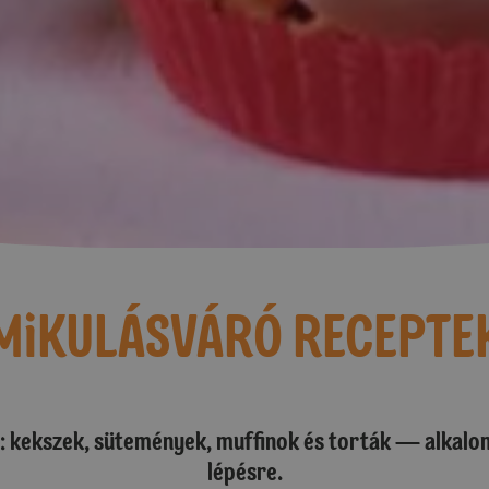
MiKULÁSVÁRÓ RECEPTE
: kekszek, sütemények, muffinok és torták — alkalom
lépésre.