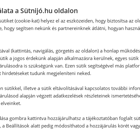
lata a Sütnijó.hu oldalon
ütiket (cookie-kat) helyez el az eszközeiden, hogy biztosítsa az ol
e, hogy segítsen nekünk és partnereinknek átlátni, hogyan haszná
tával (kattintás, navigálás, görgetés az oldalon) a honlap működé
ütik a jogos érdekünk alapján alkalmazásra kerülnek, egyes sütik
rulásodra is szükségünk van. Ezen sütik segítségével más platfo
t hirdetéseket tudunk megjeleníteni neked.
 sütikkel, illetve a sütik eltávolításával kapcsolatos további info
árulásod alapján végzett adatkezelések részleteinek ismertetéséh
elveinket.
ása gombra kattintva hozzájárulhatsz a tájékoztatóban foglalt süt
 a Beállítások alatt pedig módosíthatod a hozzájárulás körét vag