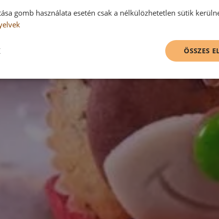
tása gomb használata esetén csak a nélkülözhetetlen sütik kerüln
yelvek
K
ÖSSZES 