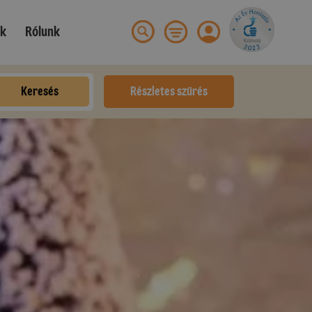
ek
Rólunk
Keresés
Részletes szűrés