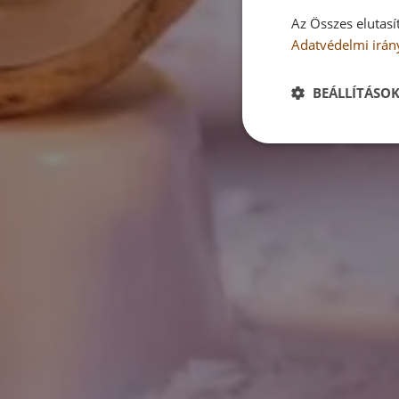
Az Összes elutasí
Adatvédelmi irán
BEÁLLÍTÁSO