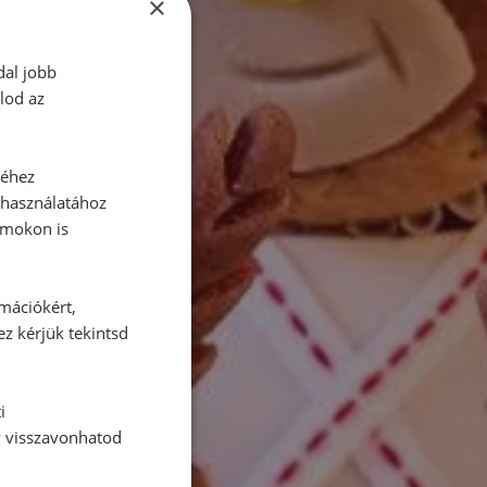
×
dal jobb
lod az
séhez
 használatához
rmokon is
rmációkért,
ez kérjük tekintsd
i
y visszavonhatod