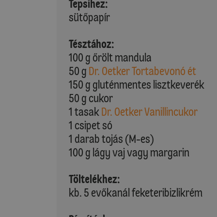
Tepsihez:
sütőpapír
Tésztához:
100 g őrölt mandula
50 g
Dr. Oetker Tortabevonó ét
150 g gluténmentes lisztkeverék
50 g cukor
1 tasak
Dr. Oetker Vanillincukor
1 csipet só
1 darab tojás (M-es)
100 g lágy vaj vagy margarin
Töltelékhez:
kb. 5 evőkanál feketeribizlikrém