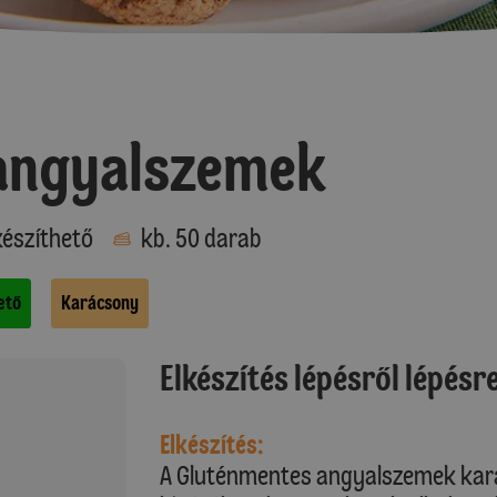
angyalszemek
észíthető
kb. 50 darab
ető
Karácsony
Elkészítés lépésről lépésr
Elkészítés:
A Gluténmentes angyalszemek kar