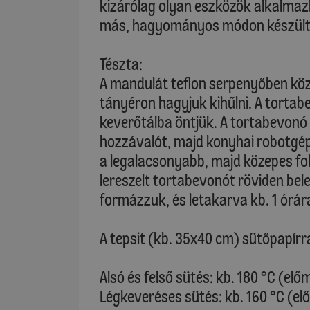
kizárólag olyan eszközök alkalma
más, hagyományos módon készült 
Tészta:
A mandulát teflon serpenyőben köz
tányéron hagyjuk kihűlni. A tortabev
keverőtálba öntjük. A tortabevonó 
hozzávalót, majd konyhai robotgépp
a legalacsonyabb, majd közepes fo
lereszelt tortabevonót röviden bel
formázzuk, és letakarva kb. 1 órá
A tepsit (kb. 35x40 cm) sütőpapírral
Alsó és felső sütés: kb. 180 °C (elő
Légkeveréses sütés: kb. 160 °C (el