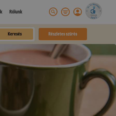
ek
Rólunk
Keresés
Részletes szűrés