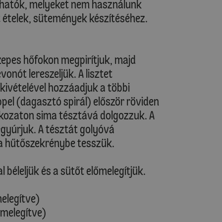
zhatók, melyeket nem használunk
ételek, sütemények készítéséhez.
epes hőfokon megpirítjuk, majd
onót lereszeljük. A lisztet
kivételével hozzáadjuk a többi
el (dagasztó spirál) először röviden
kozaton sima tésztává dolgozzuk. A
egyúrjuk. A tésztát golyóvá
ra hűtőszekrénybe tesszük.
 béleljük és a sütőt előmelegítjük.
melegítve)
őmelegítve)