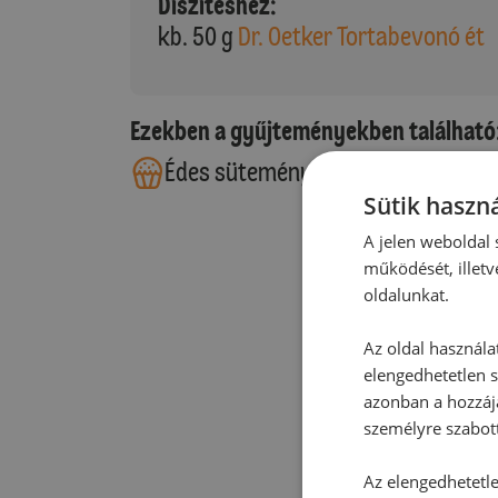
Díszítéshez:
kb. 50 g
Dr. Oetker Tortabevonó ét
Ezekben a gyűjteményekben található
Édes sütemények
Sütik haszná
A jelen weboldal s
működését, illetv
oldalunkat.
Az oldal használa
elengedhetetlen s
azonban a hozzájá
személyre szabot
Az elengedhetetlen