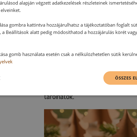
kihűlni, majd kis mélyhűtő tasakba 
árulásod alapján végzett adatkezelések részleteinek ismertetéséh
majd az angyalszemeket megtöltjü
elveinket.
ása gombra kattintva hozzájárulhatsz a tájékoztatóban foglalt süt
Díszítés:
 a Beállítások alatt pedig módosíthatod a hozzájárulás körét vag
A tortabevonót durvára aprítjuk, g
megolvasztjuk, és kis mélyhűtő tas
levágunk, és a süteményre csurgatj
tása gomb használata esetén csak a nélkülözhetetlen sütik kerüln
hagyjuk megszilárdulni.
yelvek
K
Tipp:
ÖSSZES 
Jól záródó dobozban a Gluténment
tárolhatók.