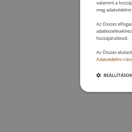
valamint a hozzáj
meg adatvédelmi 
Az Összes elfogad
adatkezelésekhez,
hozzájárulásod.
Az Összes elutasí
Adatvédelmi irán
BEÁLLÍTÁSO