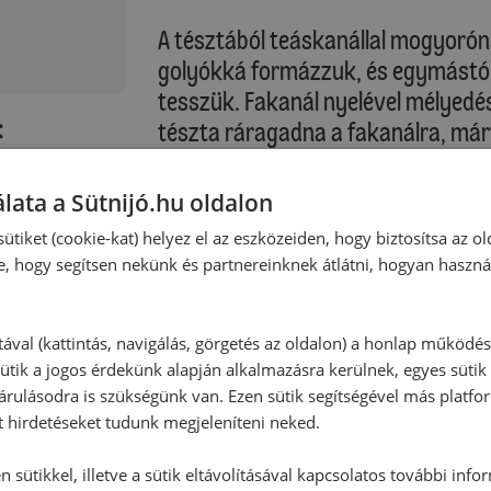
A tésztából teáskanállal mogyoró
golyókká formázzuk, és egymástól
tesszük. Fakanál nyelével mélyed
:
tészta ráragadna a fakanálra, márt
középső részében lévő rácsra tes
lata a Sütnijó.hu oldalon
Sütési idő: kb. 12-16 perc
ütiket (cookie-kat) helyez el az eszközeiden, hogy biztosítsa az ol
e, hogy segítsen nekünk és partnereinknek átlátni, hogyan haszná
Kérjük, vegye figyelembe saját sütő
Az angyalszemeket sütőpapírral eg
tával (kattintás, navigálás, görgetés az oldalon) a honlap működé
ütik a jogos érdekünk alapján alkalmazásra kerülnek, egyes sütik
sütőrácson hagyjuk kihűlni.
rulásodra is szükségünk van. Ezen sütik segítségével más platfo
t hirdetéseket tudunk megjeleníteni neked.
Töltelék:
A gyümölcskrémet kevergetés közben
 sütikkel, illetve a sütik eltávolításával kapcsolatos további info