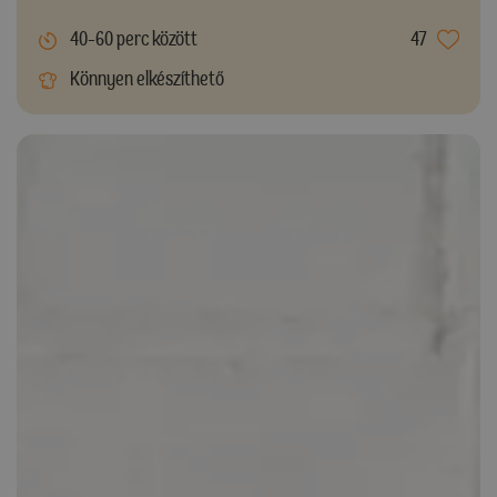
40-60 perc között
47
Könnyen elkészíthető