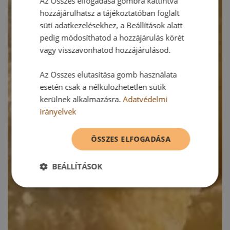
Az Összes elfogadása gombra kattintva
hozzájárulhatsz a tájékoztatóban foglalt
süti adatkezelésekhez, a Beállítások alatt
pedig módosíthatod a hozzájárulás körét
vagy visszavonhatod hozzájárulásod.
Az Összes elutasítása gomb használata
esetén csak a nélkülözhetetlen sütik
kerülnek alkalmazásra.
Adatvédelmi
irányelvek
ÖSSZES ELFOGADÁSA
BEÁLLÍTÁSOK