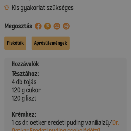
Kis gyakorlat szükséges
Megosztás
Piskóták
Aprósütemények
Hozzávalók
Tésztához:
4 db tojás
120 g cukor
120 g liszt
Krémhez:
1 cs dr. oetker eredeti puding vaníliaízű/
Dr.
Oetker Eredeti puding csokoládéízű