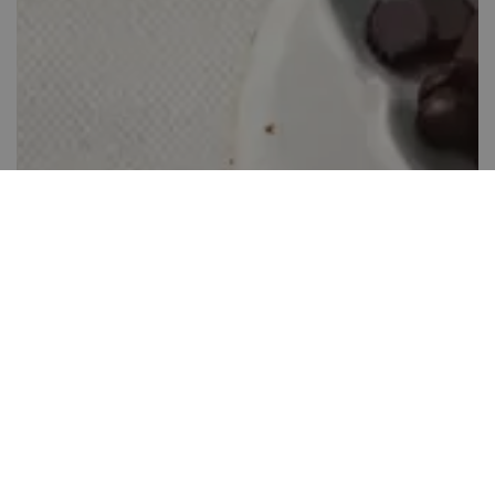
Ropogós csokis keksz