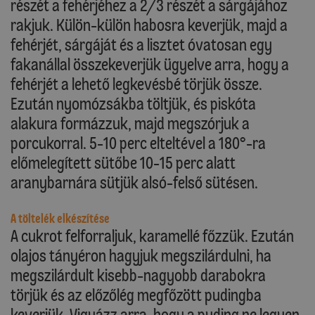
részét a fehérjéhez a 2/3 részét a sárgájához
rakjuk. Külön-külön habosra keverjük, majd a
fehérjét, sárgáját és a lisztet óvatosan egy
fakanállal összekeverjük ügyelve arra, hogy a
fehérjét a lehető legkevésbé törjük össze.
Ezután nyomózsákba töltjük, és piskóta
alakura formázzuk, majd megszórjuk a
porcukorral. 5-10 perc elteltével a 180°-ra
előmelegített sütőbe 10-15 perc alatt
aranybarnára sütjük alsó-felső sütésen.
A töltelék elkészítése
A cukrot felforraljuk, karamellé főzzük. Ezután
olajos tányéron hagyjuk megszilárdulni, ha
megszilárdult kisebb-nagyobb darabokra
törjük és az előzőlég megfőzött pudingba
keverjük. Vigyázz arra, hogy a puding ne legyen