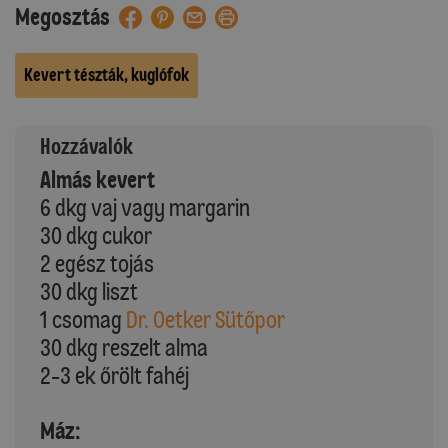
Megosztás
Kevert tészták, kuglófok
Hozzávalók
Almás kevert
6 dkg vaj vagy margarin
30 dkg cukor
2 egész tojás
30 dkg liszt
1 csomag
Dr. Oetker Sütőpor
30 dkg reszelt alma
2-3 ek őrölt fahéj
Máz: