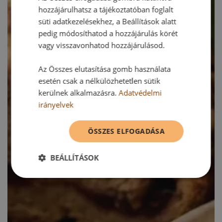
hozzájárulhatsz a tájékoztatóban foglalt
süti adatkezelésekhez, a Beállítások alatt
pedig módosíthatod a hozzájárulás körét
vagy visszavonhatod hozzájárulásod.
Az Összes elutasítása gomb használata
esetén csak a nélkülözhetetlen sütik
kerülnek alkalmazásra.
Adatvédelmi
irányelvek
ÖSSZES ELFOGADÁSA
BEÁLLÍTÁSOK