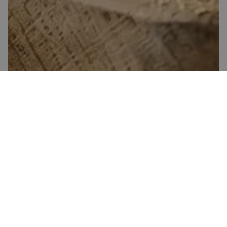
Almás csemege
40-60 perc között
0