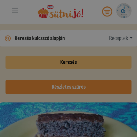
Receptek
Keresés
Részletes szűrés