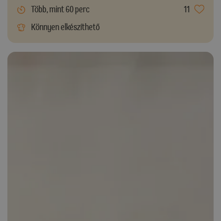
Több, mint 60 perc
11
Könnyen elkészíthető