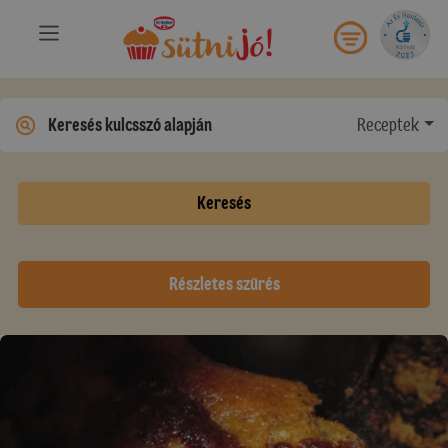
Receptek
Keresés
Részletes szűrés