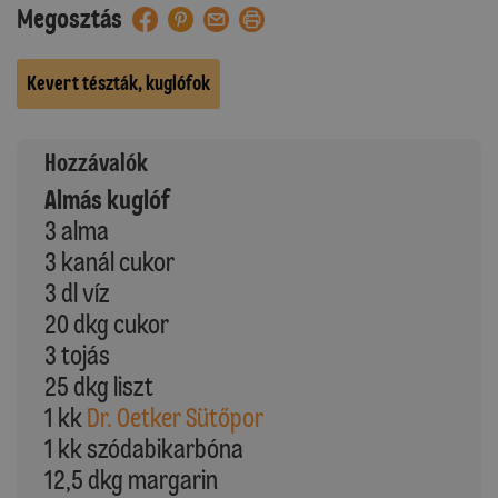
Megosztás
Kevert tészták, kuglófok
Hozzávalók
Almás kuglóf
3 alma
3 kanál cukor
3 dl víz
20 dkg cukor
3 tojás
25 dkg liszt
1 kk
Dr. Oetker Sütőpor
1 kk szódabikarbóna
12,5 dkg margarin