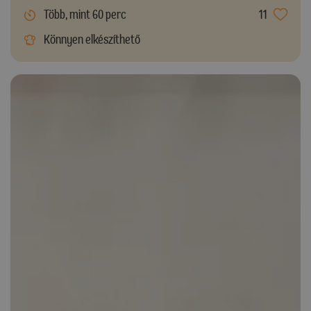
Több, mint 60 perc
11
Könnyen elkészíthető