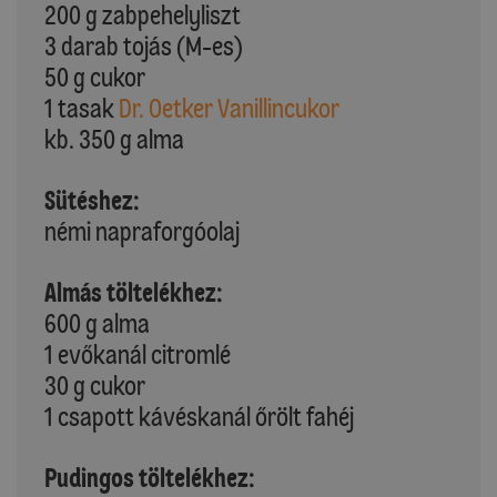
200 g zabpehelyliszt
3 darab tojás (M-es)
50 g cukor
1 tasak
Dr. Oetker Vanillincukor
kb. 350 g alma
Sütéshez:
némi napraforgóolaj
Almás töltelékhez:
600 g alma
1 evőkanál citromlé
30 g cukor
1 csapott kávéskanál őrölt fahéj
Pudingos töltelékhez: