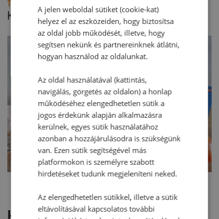
Tipp:
A jelen weboldal sütiket (cookie-kat)
Körtével el is elkészíthetjük a palacsintatortát.
helyez el az eszközeiden, hogy biztosítsa
az oldal jobb működését, illetve, hogy
segítsen nekünk és partnereinknek átlátni,
hogyan használod az oldalunkat.
Az oldal használatával (kattintás,
navigálás, görgetés az oldalon) a honlap
működéséhez elengedhetetlen sütik a
jogos érdekünk alapján alkalmazásra
kerülnek, egyes sütik használatához
azonban a hozzájárulásodra is szükségünk
van. Ezen sütik segítségével más
platformokon is személyre szabott
hirdetéseket tudunk megjeleníteni neked.
Az elengedhetetlen sütikkel, illetve a sütik
eltávolításával kapcsolatos további
Hozzászólások