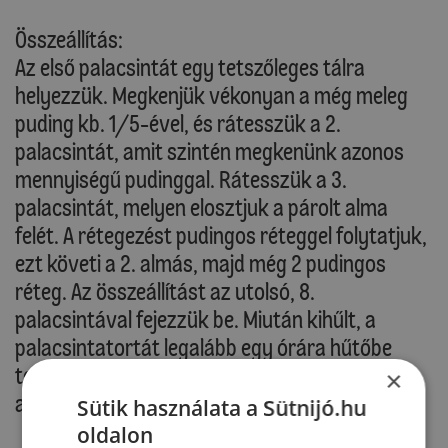
Összeállítás:
Az első palacsintát egy tetszőleges tálra
helyezzük. Megkenjük vékonyan a még meleg
puding kb. 1/5-ével, és rátesszük a 2.
palacsintát, amit szintén megkenünk azonos
mennyiségű pudinggal. Rátesszük a 3.
palacsintát, melyen elosztjuk a párolt alma
felét. A rétegezést pudingos réteggel folytatjuk,
ezt követi a 2. almás, majd még 2 pudingos
réteg. Az összeállítást az utolsó, 8.
palacsintával fejezzük be. Miután kihűlt, a
palacsintatortát legalább egy órára hűtőbe
tesszük, majd megmosott, szeletekre vágott
×
almával díszítjük.
Sütik használata a Sütnijó.hu
oldalon