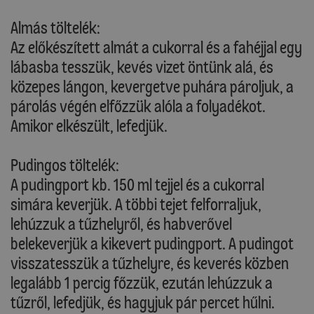
Almás töltelék:
Az előkészített almát a cukorral és a fahéjjal egy
lábasba tesszük, kevés vizet öntünk alá, és
közepes lángon, kevergetve puhára pároljuk, a
párolás végén elfőzzük alóla a folyadékot.
Amikor elkészült, lefedjük.
Pudingos töltelék:
A pudingport kb. 150 ml tejjel és a cukorral
simára keverjük. A többi tejet felforraljuk,
lehúzzuk a tűzhelyről, és habverővel
belekeverjük a kikevert pudingport. A pudingot
visszatesszük a tűzhelyre, és keverés közben
legalább 1 percig főzzük, ezután lehúzzuk a
tűzről, lefedjük, és hagyjuk pár percet hűlni.