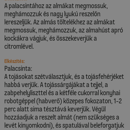
A palacsintához az almákat megmossuk,
meghámozzuk és nagy lyukú reszelőn
lereszeljük. Az almás töltelékhez az almákat
megmossuk, meghámozzuk, az almahúst apró
kockákra vágjuk, és összekeverjük a
citromlével.
Elkészítés:
Palacsinta:
A tojásokat szétválasztjuk, és a tojásfehérjéket
habbá verjük. A tojássárgájákat a tejjel, a
zabpehelyliszttel és a kétféle cukorral konyhai
robotgéppel (habverő) közepes fokozaton, 1-2
perc alatt sima tésztává keverjük. Végül
hozzáadjuk a reszelt almát (nem szükséges a
levét kinyomkodni), és spatulával beleforgatjuk