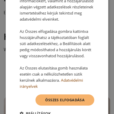
információkért, valamint a hozzájárulásod
alapján végzett adatkezelések részleteinek
Ehhez a recepthez még nem érkezett hozzászólás.
ismertetéséhez kérjük tekintsd meg
adatvédelmi elveinket.
Az Összes elfogadása gombra kattintva
Hozzászólás írása
hozzájárulhatsz a tájékoztatóban foglalt
süti adatkezelésekhez, a Beállítások alatt
Vélemény írásához, kérjük,
jelentkezz be!
pedig módosíthatod a hozzájárulás körét
vagy visszavonhatod hozzájárulásod.
Az Összes elutasítása gomb használata
RECEPTAJÁNLÓ
esetén csak a nélkülözhetetlen sütik
kerülnek alkalmazásra.
Adatvédelmi
irányelvek
ÖSSZES ELFOGADÁSA
BEÁLLÍTÁSOK