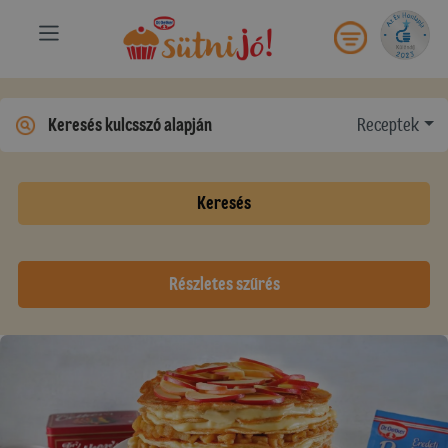
Receptek
Keresés
Részletes szűrés