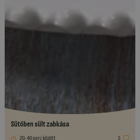
Sütőben sült zabkása
20-40 perc között
3