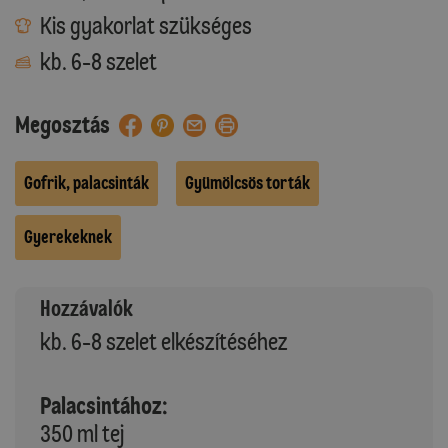
Kis gyakorlat szükséges
kb. 6-8 szelet
Megosztás
Gofrik, palacsinták
Gyümölcsös torták
Gyerekeknek
Hozzávalók
kb. 6-8 szelet elkészítéséhez
Palacsintához:
350 ml tej