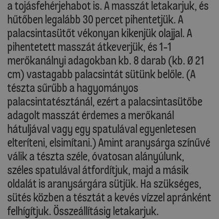
a tojásfehérjehabot is. A masszát letakarjuk, és
hűtőben legalább 30 percet pihentetjük. A
palacsintasütőt vékonyan kikenjük olajjal. A
pihentetett masszát átkeverjük, és 1-1
merőkanálnyi adagokban kb. 8 darab (kb. Ø 21
cm) vastagabb palacsintát sütünk belőle. (A
tészta sűrűbb a hagyományos
palacsintatésztánál, ezért a palacsintasütőbe
adagolt masszát érdemes a merőkanál
hátuljával vagy egy spatulával egyenletesen
elteríteni, elsimítani.) Amint aranysárga színűvé
válik a tészta széle, óvatosan alányúlunk,
széles spatulával átfordítjuk, majd a másik
oldalát is aranysárgára sütjük. Ha szükséges,
sütés közben a tésztát a kevés vízzel apránként
felhígítjuk. Összeállításig letakarjuk.