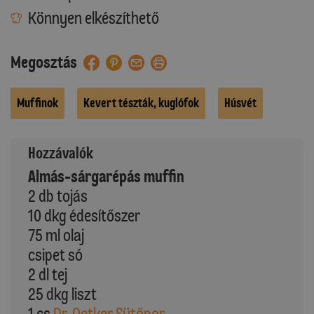
Könnyen elkészíthető
Megosztás
Muffinok
Kevert tészták, kuglófok
Húsvét
Hozzávalók
Almás-sárgarépás muffin
2 db tojás
10 dkg édesítőszer
75 ml olaj
csipet só
2 dl tej
25 dkg liszt
1 cs
Dr. Oetker Sütőpor