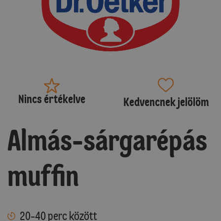
Nincs értékelve
Kedvencnek jelölöm
Almás-sárgarépás
muffin
20-40 perc között