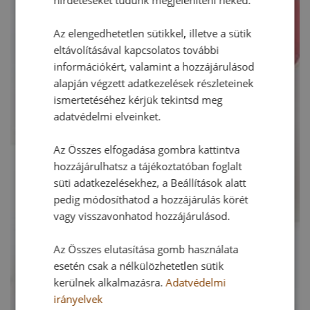
hirdetéseket tudunk megjeleníteni neked.
Az elengedhetetlen sütikkel, illetve a sütik
eltávolításával kapcsolatos további
információkért, valamint a hozzájárulásod
alapján végzett adatkezelések részleteinek
ismertetéséhez kérjük tekintsd meg
adatvédelmi elveinket.
Az Összes elfogadása gombra kattintva
hozzájárulhatsz a tájékoztatóban foglalt
süti adatkezelésekhez, a Beállítások alatt
pedig módosíthatod a hozzájárulás körét
vagy visszavonhatod hozzájárulásod.
Az Összes elutasítása gomb használata
esetén csak a nélkülözhetetlen sütik
kerülnek alkalmazásra.
Adatvédelmi
irányelvek