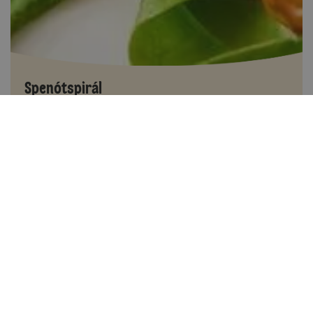
Spenótspirál
40-60 perc között
14
Könnyen elkészíthető