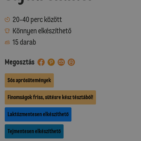
20-40 perc között
Könnyen elkészíthető
15 darab
Megosztás
Sós aprósütemények
Finomságok friss, sütésre kész tésztából!
Laktózmentesen elkészíthető
Tejmentesen elkészíthető