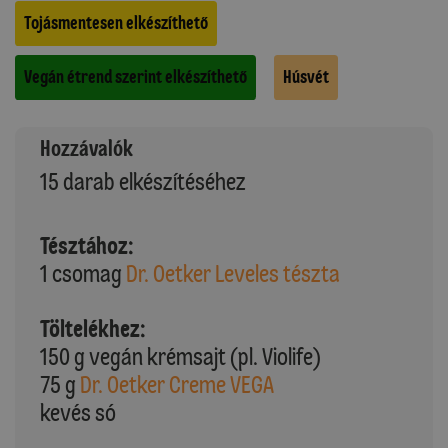
Tojásmentesen elkészíthető
Vegán étrend szerint elkészíthető
Húsvét
Hozzávalók
15 darab elkészítéséhez
Tésztához:
1 csomag
Dr. Oetker Leveles tészta
Töltelékhez:
150 g vegán krémsajt (pl. Violife)
75 g
Dr. Oetker Creme VEGA
kevés só