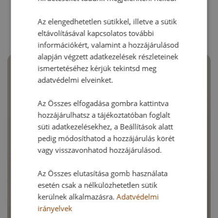
RECEPTAJÁNLÓ
Az elengedhetetlen sütikkel, illetve a sütik
eltávolításával kapcsolatos további
információkért, valamint a hozzájárulásod
alapján végzett adatkezelések részleteinek
ismertetéséhez kérjük tekintsd meg
adatvédelmi elveinket.
Az Összes elfogadása gombra kattintva
hozzájárulhatsz a tájékoztatóban foglalt
süti adatkezelésekhez, a Beállítások alatt
pedig módosíthatod a hozzájárulás körét
vagy visszavonhatod hozzájárulásod.
Az Összes elutasítása gomb használata
esetén csak a nélkülözhetetlen sütik
kerülnek alkalmazásra.
Adatvédelmi
irányelvek