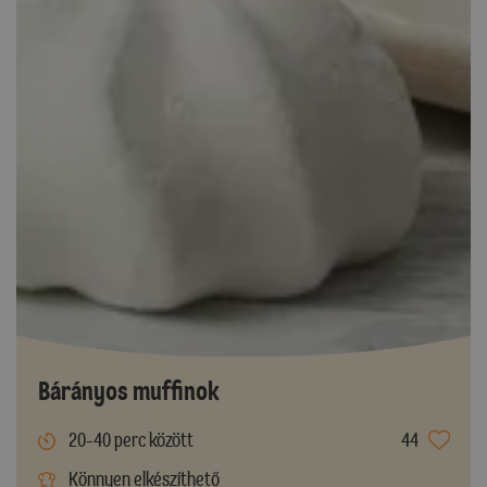
Bárányos muffinok
20-40 perc között
44
Könnyen elkészíthető