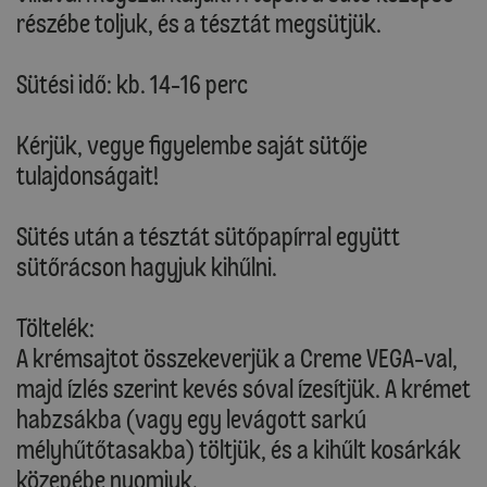
részébe toljuk, és a tésztát megsütjük.
Sütési idő: kb. 14-16 perc
Kérjük, vegye figyelembe saját sütője
tulajdonságait!
Sütés után a tésztát sütőpapírral együtt
sütőrácson hagyjuk kihűlni.
Töltelék:
A krémsajtot összekeverjük a Creme VEGA-val,
majd ízlés szerint kevés sóval ízesítjük. A krémet
habzsákba (vagy egy levágott sarkú
mélyhűtőtasakba) töltjük, és a kihűlt kosárkák
közepébe nyomjuk.