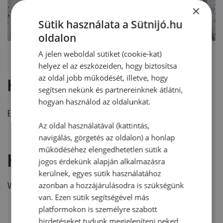
×
Sütik használata a Sütnijó.hu
oldalon
A jelen weboldal sütiket (cookie-kat)
helyez el az eszközeiden, hogy biztosítsa
az oldal jobb működését, illetve, hogy
Hozzászólások
segítsen nekünk és partnereinknek átlátni,
hogyan használod az oldalunkat.
Ehhez a recepthez még nem érkezett hozzászólás.
Az oldal használatával (kattintás,
navigálás, görgetés az oldalon) a honlap
működéséhez elengedhetetlen sütik a
Hozzászólás írása
jogos érdekünk alapján alkalmazásra
kerülnek, egyes sütik használatához
Vélemény írásához, kérjük,
jelentkezz be!
azonban a hozzájárulásodra is szükségünk
van. Ezen sütik segítségével más
platformokon is személyre szabott
hirdetéseket tudunk megjeleníteni neked.