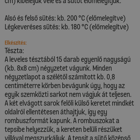
cm) kibéleljük vele és a sütőt előmelegítjük.
Alsó és felső sütés: kb. 200 °C (előmelegítve)
Légkeveréses sütés: kb. 180 °C (előmelegítve)
Elkészítés:
Tészta:
A leveles tésztából 15 darab egyenlő nagyságú
(kb. 8x8 cm) négyzetet vágunk. Minden
négyzetlapot a szélétől számított kb. 0,8
centiméterre körben bevágunk úgy, hogy az
egyik szemközti sarkot nem vágjuk át teljesen.
A két elvágott sarok felőli külső keretet mindkét
oldalról ellentétesen áthajtjuk, így egy
rombuszformát kapunk. A rombuszokat a
tepsibe helyezzük, a kereten belüli részüket
villával megszurkáljuk. A tepsit a sütő középső