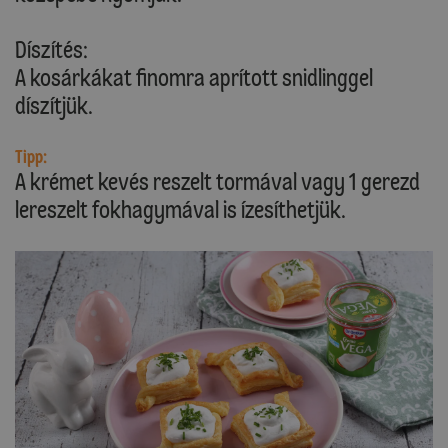
Díszítés:
A kosárkákat finomra aprított snidlinggel
díszítjük.
Tipp:
A krémet kevés reszelt tormával vagy 1 gerezd
lereszelt fokhagymával is ízesíthetjük.