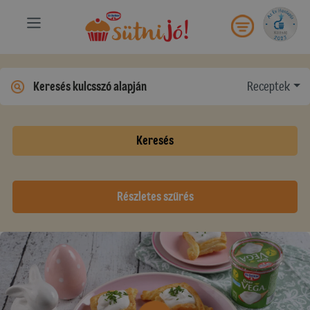
Receptek
Keresés
Részletes szűrés