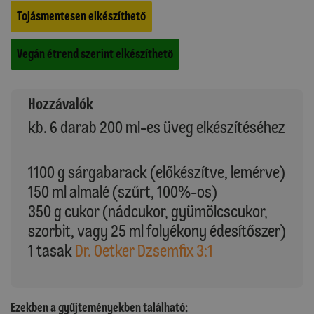
Tojásmentesen elkészíthető
Vegán étrend szerint elkészíthető
Hozzávalók
kb. 6 darab 200 ml-es üveg elkészítéséhez
1100 g sárgabarack (előkészítve, lemérve)
150 ml almalé (szűrt, 100%-os)
350 g cukor (nádcukor, gyümölcscukor,
szorbit, vagy 25 ml folyékony édesítőszer)
1 tasak
Dr. Oetker Dzsemfix 3:1
Ezekben a gyűjteményekben található: