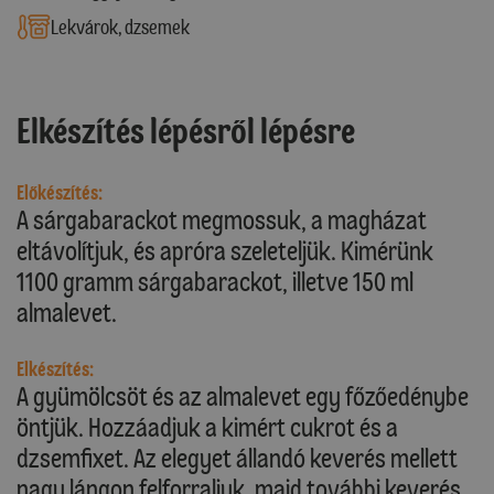
Lekvárok, dzsemek
Elkészítés lépésről lépésre
Előkészítés:
A sárgabarackot megmossuk, a magházat
eltávolítjuk, és apróra szeleteljük. Kimérünk
1100 gramm sárgabarackot, illetve 150 ml
almalevet.
Elkészítés:
A gyümölcsöt és az almalevet egy főzőedénybe
öntjük. Hozzáadjuk a kimért cukrot és a
dzsemfixet. Az elegyet állandó keverés mellett
nagy lángon felforraljuk, majd további keverés