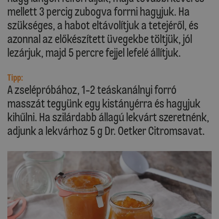
mellett 3 percig zubogva forrni hagyjuk. Ha
szükséges, a habot eltávolítjuk a tetejéről, és
azonnal az előkészített üvegekbe töltjük, jól
lezárjuk, majd 5 percre fejjel lefelé állítjuk.
Tipp:
A zselépróbához, 1-2 teáskanálnyi forró
masszát tegyünk egy kistányérra és hagyjuk
kihűlni. Ha szilárdabb állagú lekvárt szeretnénk,
adjunk a lekvárhoz 5 g Dr. Oetker Citromsavat.