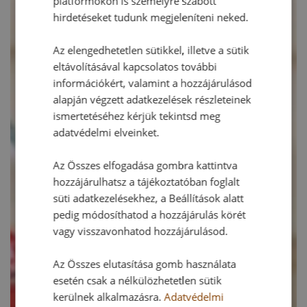
platformokon is személyre szabott
hirdetéseket tudunk megjeleníteni neked.
Az elengedhetetlen sütikkel, illetve a sütik
eltávolításával kapcsolatos további
információkért, valamint a hozzájárulásod
alapján végzett adatkezelések részleteinek
ismertetéséhez kérjük tekintsd meg
adatvédelmi elveinket.
Az Összes elfogadása gombra kattintva
hozzájárulhatsz a tájékoztatóban foglalt
süti adatkezelésekhez, a Beállítások alatt
pedig módosíthatod a hozzájárulás körét
vagy visszavonhatod hozzájárulásod.
Az Összes elutasítása gomb használata
esetén csak a nélkülözhetetlen sütik
kerülnek alkalmazásra.
Adatvédelmi