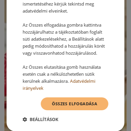
ismertetéséhez kérjük tekintsd meg
adatvédelmi elveinket.
Az Összes elfogadása gombra kattintva
hozzájárulhatsz a tájékoztatóban foglalt
süti adatkezelésekhez, a Beállítások alatt
pedig módosíthatod a hozzájárulás körét
vagy visszavonhatod hozzájárulásod.
Az Összes elutasítása gomb használata
esetén csak a nélkülözhetetlen sütik
kerülnek alkalmazásra.
Adatvédelmi
irányelvek
ÖSSZES ELFOGADÁSA
BEÁLLÍTÁSOK