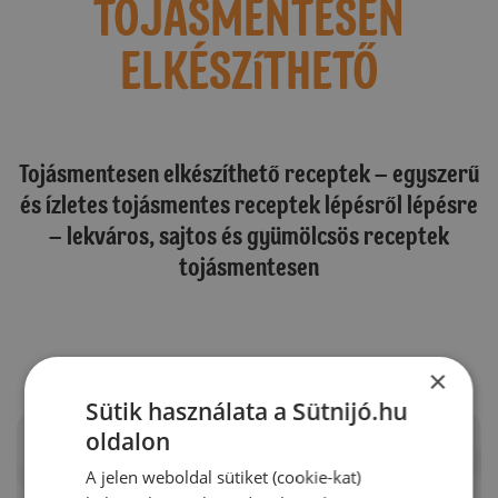
TOJÁSMENTESEN
ELKÉSZíTHETŐ
Tojásmentesen elkészíthető receptek – egyszerű
és ízletes tojásmentes receptek lépésről lépésre
– lekváros, sajtos és gyümölcsös receptek
tojásmentesen
×
Sütik használata a Sütnijó.hu
oldalon
A jelen weboldal sütiket (cookie-kat)