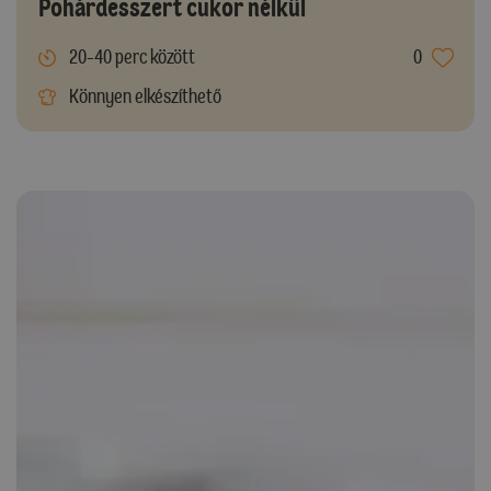
Pohárdesszert cukor nélkül
20-40 perc között
0
Könnyen elkészíthető