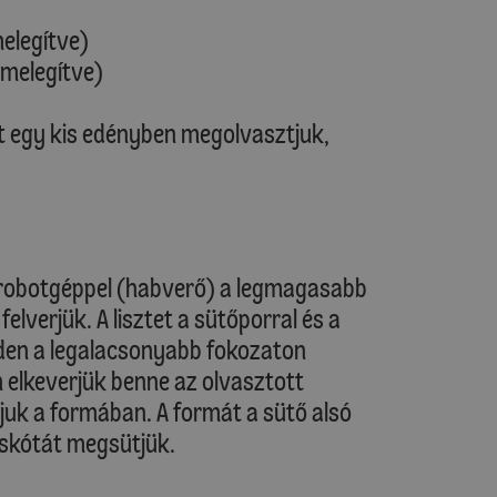
melegítve)
őmelegítve)
t egy kis edényben megolvasztjuk,
 robotgéppel (habverő) a legmagasabb
elverjük. A lisztet a sütőporral és a
iden a legalacsonyabb fokozaton
 elkeverjük benne az olvasztott
tjuk a formában. A formát a sütő alsó
iskótát megsütjük.