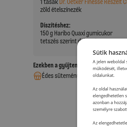
1 tasak
Dr. Oetker Finesse Reszelt 
zöld ételszínezék
Díszítéshez:
150 g Haribo Quaxi gumicukor
tetszés szerint dekorvirág
Sütik haszná
A jelen weboldal s
Ezekben a gyűjteményekben található
működését, illetv
Édes sütemények
Torták
oldalunkat.
Az oldal használa
elengedhetetlen s
azonban a hozzájá
személyre szabot
Az elengedhetetlen