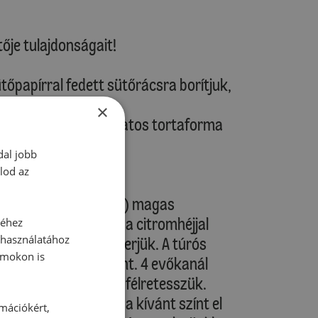
ője tulajdonságait!
ütőpapírral fedett sütőrácsra borítjuk,
×
Tortagyűrűt vagy a csatos tortaforma
ré csatoljuk.
dal jobb
lod az
i robotgéppel (habverő) magas
ót a porcukorral és a citromhéjjal
séhez
 használatához
as fokozaton elkeverjük. A túrós
rmokon is
forgatjuk a tejszínt. 4 evőkanál
szünk, lezárjuk, és félretesszük.
osan a krémbe, míg a kívánt színt el
rmációkért,