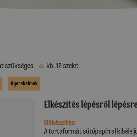
at szükséges
kb. 12 szelet
Gyerekeknek
Elkészítés lépésről lépésr
Előkészítés:
A tortaformát sütőpapírral kibélelj