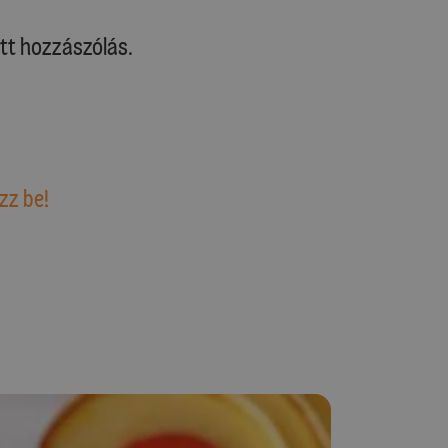
tt hozzászólás.
zz be!