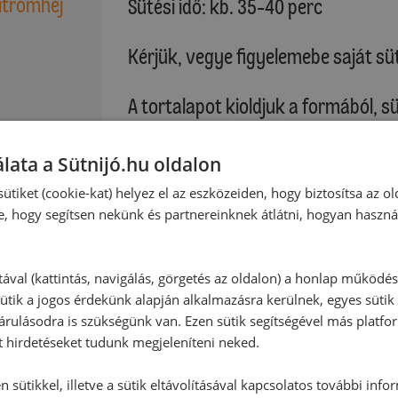
Citromhéj
Sütési idő: kb. 35-40 perc
Kérjük, vegye figyelemebe saját süt
A tortalapot kioldjuk a formából, s
és hagyjuk kihűlni.
A tortalapot tortatálra tesszük. 
lata a Sütnijó.hu oldalon
megtisztított keretét a tortalap kö
ütiket (cookie-kat) helyez el az eszközeiden, hogy biztosítsa az ol
:
e, hogy segítsen nekünk és partnereinknek átlátni, hogyan haszná
Túrókrém:
A tejszínt a zselatinfix-el konyha
fokozaton keményre felverjük. A túr
tával (kattintás, navigálás, görgetés az oldalon) a honlap működé
ütik a jogos érdekünk alapján alkalmazásra kerülnek, egyes sütik
konyhai robotgéppel (habverő) mag
rulásodra is szükségünk van. Ezen sütik segítségével más platfo
masszába adagonként óvatosan bele
t hirdetéseket tudunk megjeleníteni neked.
túrókrémet kis mélyhűtő tasakba te
Annyi ételszínezéket keverünk óvat
 sütikkel, illetve a sütik eltávolításával kapcsolatos további info