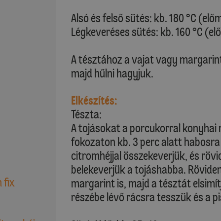
Alsó és felső sütés: kb. 180 °C (elő
Légkeveréses sütés: kb. 160 °C (el
A tésztához a vajat vagy margarin
majd hűlni hagyjuk.
Elkészítés:
Tészta:
A tojásokat a porcukorral konyhai
fokozaton kb. 3 perc alatt habosra f
citromhéjjal összekeverjük, és röv
belekeverjük a tojáshabba. Röviden
 fix
margarint is, majd a tésztát elsimí
részébe lévő rácsra tesszük és a p