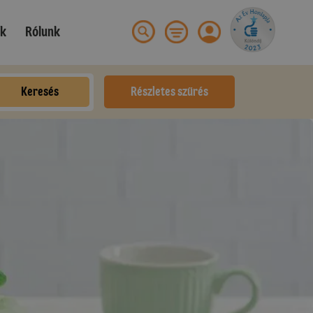
ek
Rólunk
Keresés
Részletes szűrés