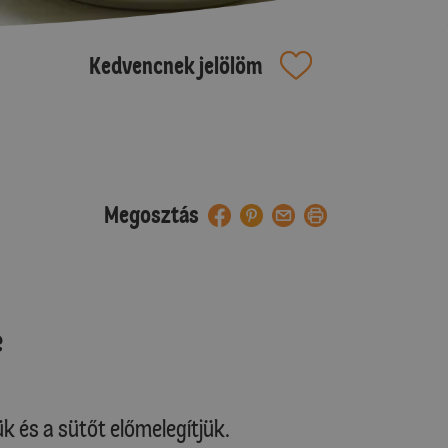
Kedvencnek jelölöm
Megosztás
e
ük és a sütőt előmelegítjük.