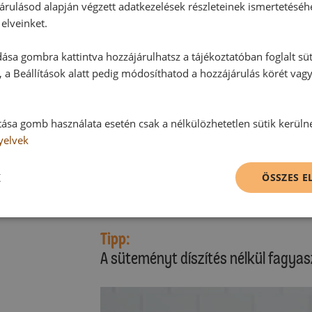
nem érjük. Végül még egyszer hozz
árulásod alapján végzett adatkezelések részleteinek ismertetéséh
belekeverjük, így ezzel kicsit már
elveinket.
A tölteléket rátesszük a tortalapra
ása gombra kattintva hozzájárulhatsz a tájékoztatóban foglalt süt
tetején lehetnek kicsi hullámok. A
 a Beállítások alatt pedig módosíthatod a hozzájárulás körét vag
levágjuk, és különböző méretű hal
süteményt legalább 2 órára hűtős
tása gomb használata esetén csak a nélkülözhetetlen sütik kerüln
Díszítés:
yelvek
A tortagyűrűt vagy a forma szélét 
K
eltávolítjuk. Tálalás előtt a sütem
ÖSSZES 
dekorvirágokkal díszítjük.
Tipp:
A süteményt díszítés nélkül fagyas