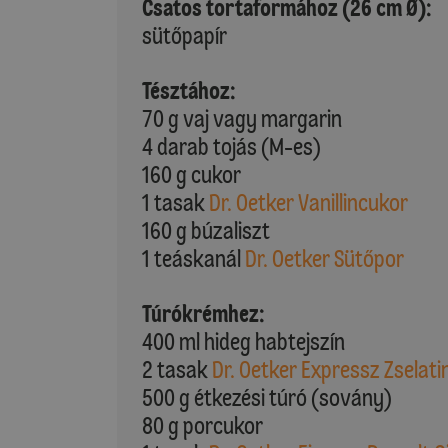
Csatos tortaformához (26 cm Ø):
sütőpapír
Tésztához:
70 g vaj vagy margarin
4 darab tojás (M-es)
160 g cukor
1 tasak
Dr. Oetker Vanillincukor
160 g búzaliszt
1 teáskanál
Dr. Oetker Sütőpor
Túrókrémhez:
400 ml hideg habtejszín
2 tasak
Dr. Oetker Expressz Zselatin
500 g étkezési túró (sovány)
80 g porcukor