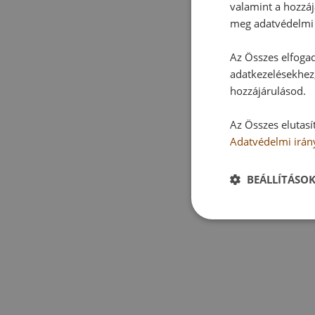
valamint a hozzáj
meg adatvédelmi 
Az Összes elfogad
adatkezelésekhez,
hozzájárulásod.
Az Összes elutasí
Adatvédelmi irán
BEÁLLÍTÁSO