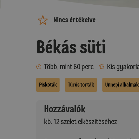
Nincs értékelve
Békás süti
Több, mint 60 perc
Kis gyakorl
Piskóták
Túrós torták
Ünnepi alkalmak
Hozzávalók
kb. 12 szelet elkészítéséhez