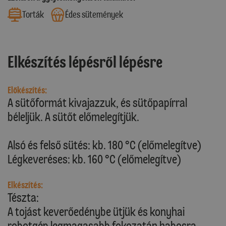
Torták
Édes sütemények
Elkészítés lépésről lépésre
Előkészítés:
A sütőformát kivajazzuk, és sütőpapírral
béleljük. A sütőt előmelegítjük.
Alsó és felső sütés: kb. 180 °C (előmelegítve)
Légkeveréses: kb. 160 °C (előmelegítve)
Elkészítés:
Tészta:
A tojást keverőedénybe ütjük és konyhai
robotgép legmagasabb fokozatán habosra