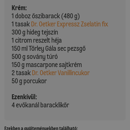
Krém:
1 doboz őszibarack (480 g)
1 tasak
Dr. Oetker Expressz Zselatin fix
300 g hideg tejszín
1 citrom reszelt héja
150 ml Törley Gála sec pezsgő
500 g sovány túró
150 g mascarpone sajtkrém
2 tasak
Dr. Oetker Vanillincukor
50 g porcukor
Ezenkívül:
4 evőkanál baracklikőr
Ezekben a gyűjteményekben található: