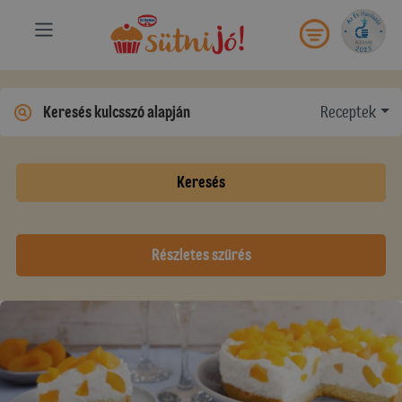
Receptek
Keresés
Részletes szűrés