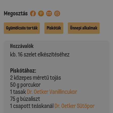
Megosztás
Gyümölcsös torták
Piskóták
Ünnepi alkalmak
Hozzávalók
kb. 16 szelet elkészítéséhez
Piskótához:
2 közepes méretű tojás
50 g porcukor
1 tasak
Dr. Oetker Vanillincukor
75 g búzaliszt
1 csapott teáskanál
Dr. Oetker Sütőpor