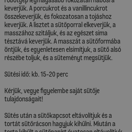
keverjük. A porcukrot és a vanillincukrot
összekeverjük, és fokozatosan a tojáshoz
keverjük. A lisztet a sütőporral elkeverjük, a
masszához szitáljuk, és az egészet sima
tésztává keverjük. A masszát a sütőformába
öntjük, és egyenletesen elsimítjuk, a sütő alsó
részébe toljuk, és a süteményt megsütjük.
Sütési idő: kb. 15-20 perc
Kérjük, vegye figyelembe saját sütője
tulajdonságait!
Sütés után a sütőkapcsot eltávolítjuk és a
tortát sütőrácson hagyjuk kihűlni. Miután a
torta kihűlt a sütőpapírt óvatosan eltávolítjuk.