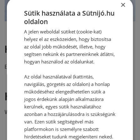
×
Sütik használata a Sütnijó.hu
oldalon
A jelen weboldal sütiket (cookie-kat)
helyez el az eszközeiden, hogy biztosítsa
Hozzászólások
az oldal jobb működését, illetve, hogy
segítsen nekünk és partnereinknek átlátni,
hogyan használod az oldalunkat.
Ehhez a recepthez még nem érkezett hozzászólás.
Az oldal használatával (kattintás,
navigálás, görgetés az oldalon) a honlap
működéséhez elengedhetetlen sütik a
Hozzászólás írása
jogos érdekünk alapján alkalmazásra
kerülnek, egyes sütik használatához
Vélemény írásához, kérjük,
jelentkezz be!
azonban a hozzájárulásodra is szükségünk
van. Ezen sütik segítségével más
platformokon is személyre szabott
hirdetéseket tudunk megjeleníteni neked.