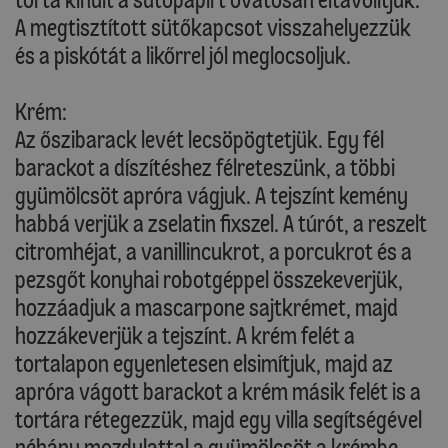
A megtisztított sütőkapcsot visszahelyezzük
és a piskótát a likőrrel jól meglocsoljuk.
Krém:
Az őszibarack levét lecsöpögtetjük. Egy fél
barackot a díszítéshez félreteszünk, a többi
gyümölcsöt apróra vágjuk. A tejszínt kemény
habbá verjük a zselatin fixszel. A túrót, a reszelt
citromhéjat, a vanillincukrot, a porcukrot és a
pezsgőt konyhai robotgéppel összekeverjük,
hozzáadjuk a mascarpone sajtkrémet, majd
hozzákeverjük a tejszínt. A krém felét a
tortalapon egyenletesen elsimítjuk, majd az
apróra vágott barackot a krém másik felét is a
tortára rétegezzük, majd egy villa segítségével
néhány mozdulattal a gyümölcsöt a krémbe