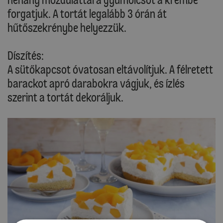
forgatjuk. A tortát legalább 3 órán át
hűtőszekrénybe helyezzük.
Díszítés:
A sütőkapcsot óvatosan eltávolítjuk. A félretett
barackot apró darabokra vágjuk, és ízlés
szerint a tortát dekoráljuk.