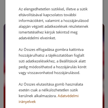
RECEPTAJÁNLÓ
Az elengedhetetlen sütikkel, illetve a sütik
eltávolításával kapcsolatos további
információkért, valamint a hozzájárulásod
alapján végzett adatkezelések részleteinek
ismertetéséhez kérjük tekintsd meg
adatvédelmi elveinket.
Az Összes elfogadása gombra kattintva
hozzájárulhatsz a tájékoztatóban foglalt
süti adatkezelésekhez, a Beállítások alatt
pedig módosíthatod a hozzájárulás körét
vagy visszavonhatod hozzájárulásod.
Az Összes elutasítása gomb használata
esetén csak a nélkülözhetetlen sütik
kerülnek alkalmazásra.
Adatvédelmi
irányelvek