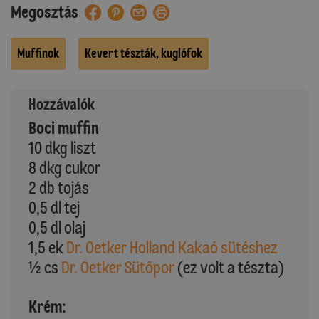
Megosztás
Muffinok
Kevert tészták, kuglófok
Hozzávalók
Boci muffin
10 dkg liszt
8 dkg cukor
2 db tojás
0,5 dl tej
0,5 dl olaj
1,5 ek
Dr. Oetker Holland Kakaó sütéshez
½ cs
Dr. Oetker Sütőpor
(ez volt a tészta)
Krém: