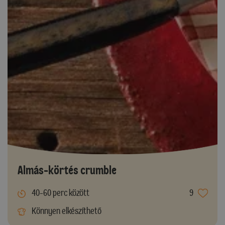
Almás-körtés crumble
40-60 perc között
9
Könnyen elkészíthető