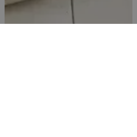
Almás cupcake
20-40 perc között
0
Könnyen elkészíthető