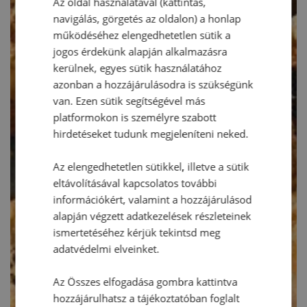
Az oldal használatával (kattintás,
navigálás, görgetés az oldalon) a honlap
működéséhez elengedhetetlen sütik a
jogos érdekünk alapján alkalmazásra
kerülnek, egyes sütik használatához
azonban a hozzájárulásodra is szükségünk
van. Ezen sütik segítségével más
platformokon is személyre szabott
hirdetéseket tudunk megjeleníteni neked.
Az elengedhetetlen sütikkel, illetve a sütik
eltávolításával kapcsolatos további
információkért, valamint a hozzájárulásod
alapján végzett adatkezelések részleteinek
ismertetéséhez kérjük tekintsd meg
adatvédelmi elveinket.
Az Összes elfogadása gombra kattintva
hozzájárulhatsz a tájékoztatóban foglalt