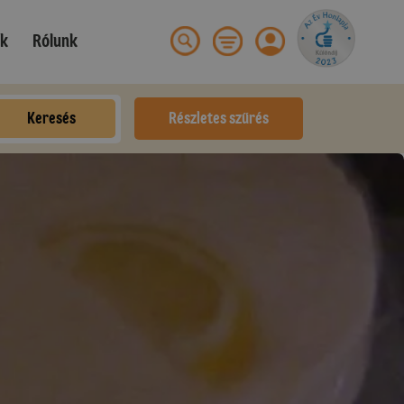
ek
Rólunk
Keresés
Részletes szűrés