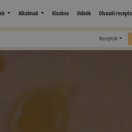
ek
Alkalmak
Kisokos
Videók
Olvasói recept
Receptek