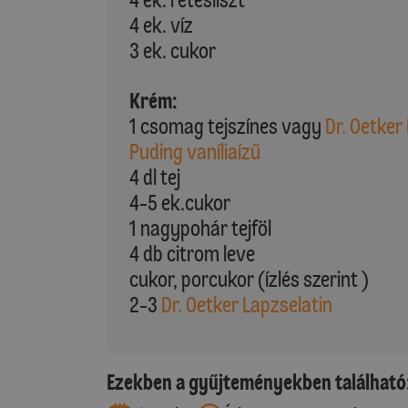
4 ek. víz
3 ek. cukor
Krém:
1 csomag tejszínes vagy
Dr. Oetker
Puding vaníliaízű
4 dl tej
4-5 ek.cukor
1 nagypohár tejföl
4 db citrom leve
cukor, porcukor (ízlés szerint )
2-3
Dr. Oetker Lapzselatin
Ezekben a gyűjteményekben található