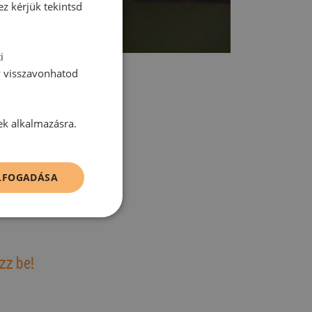
ez kérjük tekintsd
i
y visszavonhatod
ek alkalmazásra.
tt hozzászólás.
ELFOGADÁSA
zz be!