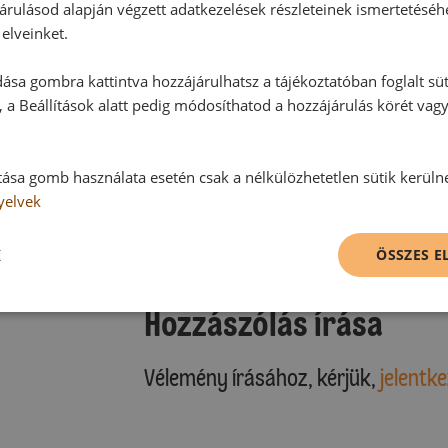
árulásod alapján végzett adatkezelések részleteinek ismertetéséh
elveinket.
ása gombra kattintva hozzájárulhatsz a tájékoztatóban foglalt süt
 a Beállítások alatt pedig módosíthatod a hozzájárulás körét vag
Hozzászólások
tása gomb használata esetén csak a nélkülözhetetlen sütik kerüln
yelvek
Ehhez a recepthez még nem érkeze
K
ÖSSZES 
Hozzászólás írása
Vélemény írásához, kérjük,
jelentke