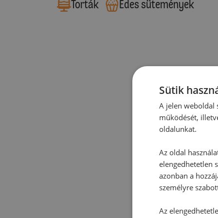
Torták
Édes sütemények
Sütik haszná
A jelen weboldal s
működését, illetv
oldalunkat.
Az oldal használa
elengedhetetlen s
azonban a hozzájá
személyre szabot
Az elengedhetetlen