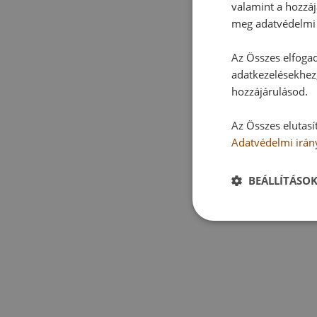
valamint a hozzáj
meg adatvédelmi 
Az Összes elfogad
adatkezelésekhez,
hozzájárulásod.
Az Összes elutasí
Adatvédelmi irán
BEÁLLÍTÁSO