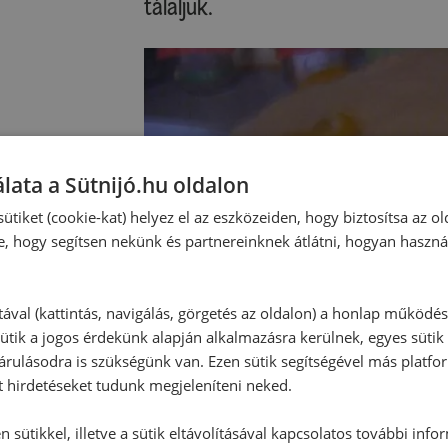
tálaljuk.
lata a Sütnijó.hu oldalon
ütiket (cookie-kat) helyez el az eszközeiden, hogy biztosítsa az ol
e, hogy segítsen nekünk és partnereinknek átlátni, hogyan haszná
tával (kattintás, navigálás, görgetés az oldalon) a honlap működé
ütik a jogos érdekünk alapján alkalmazásra kerülnek, egyes sütik
rulásodra is szükségünk van. Ezen sütik segítségével más platfo
t hirdetéseket tudunk megjeleníteni neked.
 sütikkel, illetve a sütik eltávolításával kapcsolatos további info