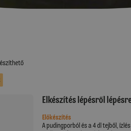
észíthető
k
Elkészítés lépésről lépésr
Előkészítés
A pudingporból és a 4 dl tejből, ízlé