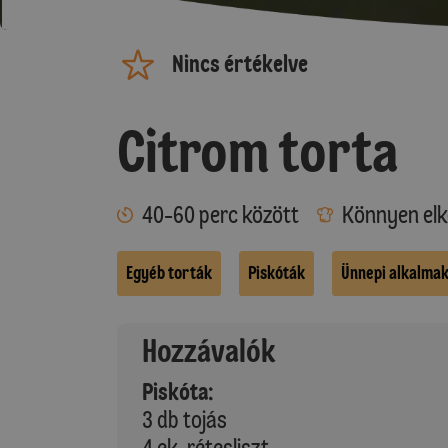
Nincs értékelve
Citrom torta
40-60 perc között
Könnyen elk
Egyéb torták
Piskóták
Ünnepi alkalma
Hozzávalók
Piskóta:
3 db tojás
4 ek. rétesliszt