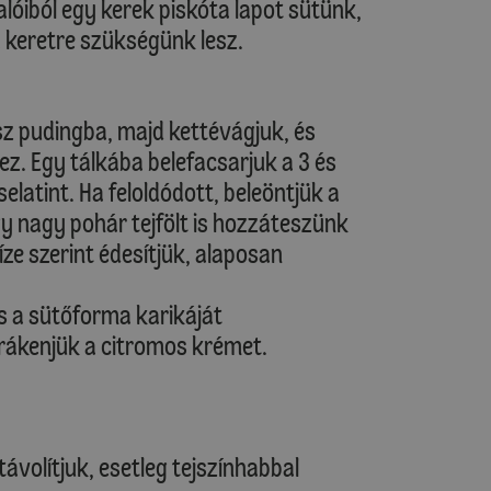
lóiból egy kerek piskóta lapot sütünk,
 keretre szükségünk lesz.
ész pudingba, majd kettévágjuk, és
shez. Egy tálkába belefacsarjuk a 3 és
selatint. Ha feloldódott, beleöntjük a
gy nagy pohár tejfölt is hozzáteszünk
ze szerint édesítjük, alaposan
és a sütőforma karikáját
 rákenjük a citromos krémet.
ávolítjuk, esetleg tejszínhabbal