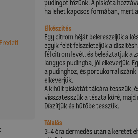
pudingot főzünk. A piskóta hozzáva
ha lehet kapcsos formában, mert a
Elkészítés
Egy citrom héját belereszeljük a k
 Eredeti
egyik felét felszeleteljük a díszíté
fél citrom levét, és beleáztatjuk a z
langyos pudingba, jól elkeverjük. E
a pudinghoz, és porcukorral szánk í
elkeverjük.
A kihűlt piskótát tálcára tesszük, 
visszatesszük a tészta köré, majd
Díszítjük és hűtőbe tesszük.
Tálalás
:
3-4 óra dermedés után a keretet elt