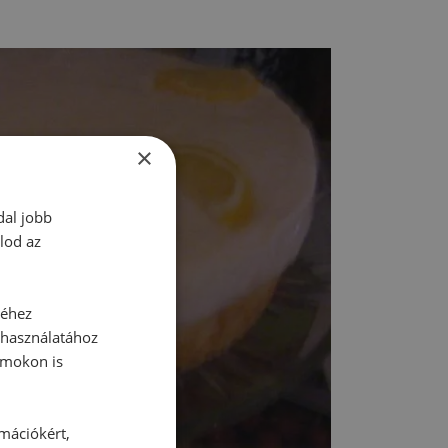
×
dal jobb
lod az
séhez
 használatához
rmokon is
rmációkért,