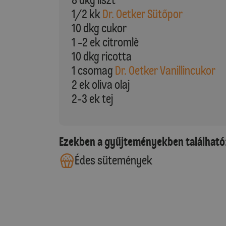
1/2 kk
Dr. Oetker Sütőpor
10 dkg cukor
1 -2 ek citromlè
10 dkg ricotta
1 csomag
Dr. Oetker Vanillincukor
2 ek oliva olaj
2-3 ek tej
Ezekben a gyűjteményekben található
Édes sütemények