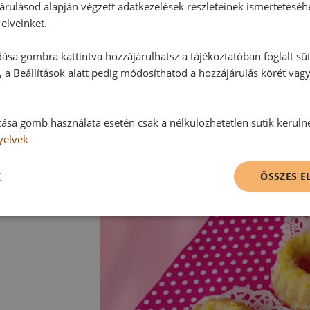
árulásod alapján végzett adatkezelések részleteinek ismertetéséh
elveinket.
ása gombra kattintva hozzájárulhatsz a tájékoztatóban foglalt süt
 a Beállítások alatt pedig módosíthatod a hozzájárulás körét vag
tása gomb használata esetén csak a nélkülözhetetlen sütik kerüln
yelvek
K
ÖSSZES 