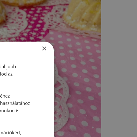
×
dal jobb
lod az
séhez
 használatához
rmokon is
rmációkért,