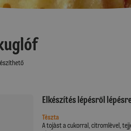
kuglóf
észíthető
Elkészítés lépésről lépésr
Tèszta
A tojàst a cukorral, citromlèvel, te