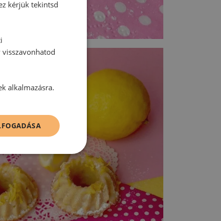
ez kérjük tekintsd
i
y visszavonhatod
ek alkalmazásra.
ELFOGADÁSA