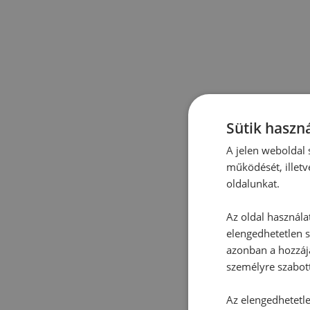
Sütik haszná
A jelen weboldal s
működését, illetv
oldalunkat.
Az oldal használa
elengedhetetlen s
azonban a hozzájá
személyre szabot
Az elengedhetetlen