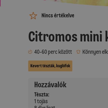
Nincs értékelve
Citromos mini 
40-60 perc között
Könnyen elk
Kevert tészták, kuglófok
Hozzávalók
Tèszta:
1 tojàs
8 dkg liszt