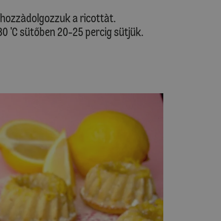
s hozzàdolgozzuk a ricottàt.
80 'C sütőben 20-25 percig sütjük.