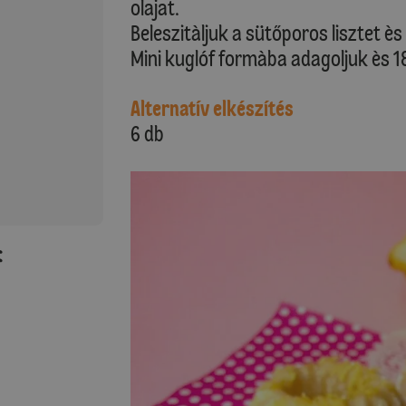
olajat.
Beleszitàljuk a sütőporos lisztet è
Mini kuglóf formàba adagoljuk ès 1
Alternatív elkészítés
6 db
: