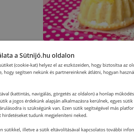
lata a Sütnijó.hu oldalon
ütiket (cookie-kat) helyez el az eszközeiden, hogy biztosítsa az ol
e, hogy segítsen nekünk és partnereinknek átlátni, hogyan haszná
tával (kattintás, navigálás, görgetés az oldalon) a honlap működé
ütik a jogos érdekünk alapján alkalmazásra kerülnek, egyes sütik
rulásodra is szükségünk van. Ezen sütik segítségével más platfo
t hirdetéseket tudunk megjeleníteni neked.
 sütikkel, illetve a sütik eltávolításával kapcsolatos további info