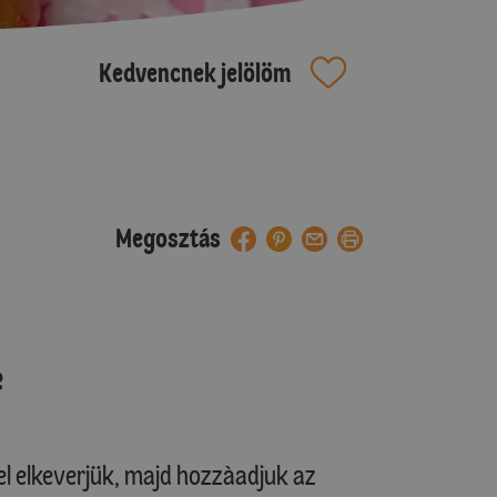
Kedvencnek jelölöm
Megosztás
e
jjel elkeverjük, majd hozzàadjuk az