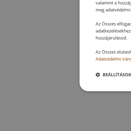
valamint a hozzáj
meg adatvédelmi 
Az Összes elfogad
adatkezelésekhez,
hozzájárulásod.
Az Összes elutasí
Adatvédelmi irán
BEÁLLÍTÁSO