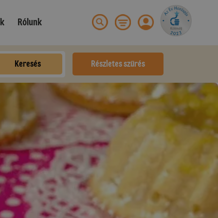
ek
Rólunk
Keresés
Részletes szűrés