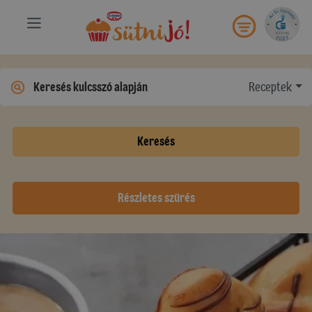
Receptek
Keresés
Részletes szűrés