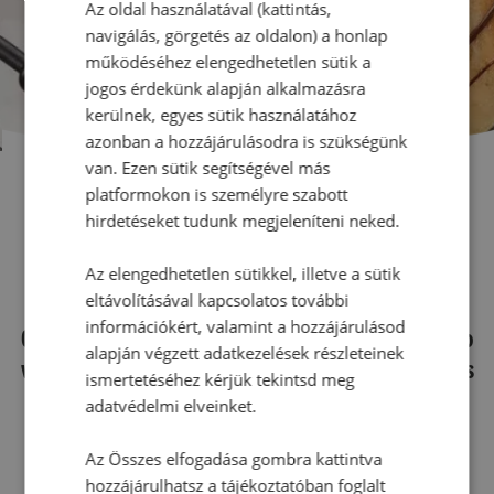
Az oldal használatával (kattintás,
navigálás, görgetés az oldalon) a honlap
működéséhez elengedhetetlen sütik a
jogos érdekünk alapján alkalmazásra
kerülnek, egyes sütik használatához
azonban a hozzájárulásodra is szükségünk
van. Ezen sütik segítségével más
platformokon is személyre szabott
CROiSSANT-OK
hirdetéseket tudunk megjeleníteni neked.
Az elengedhetetlen sütikkel, illetve a sütik
eltávolításával kapcsolatos további
információkért, valamint a hozzájárulásod
Croissant-ok - Válogass a sütnijó!-n az nehezebb
alapján végzett adatkezelések részleteinek
vagy egyszerű croissant receptek között, biztos
ismertetéséhez kérjük tekintsd meg
találsz neked valót!
adatvédelmi elveinket.
Az Összes elfogadása gombra kattintva
hozzájárulhatsz a tájékoztatóban foglalt