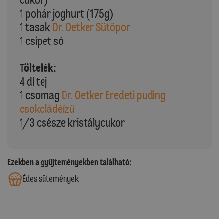
1 pohár joghurt (175g)
1 tasak
Dr. Oetker Sütőpor
1 csipet só
Töltelék:
4 dl tej
1 csomag
Dr. Oetker Eredeti puding
csokoládéízű
1/3 csésze kristálycukor
Ezekben a gyűjteményekben található:
Édes sütemények