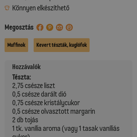
Könnyen elkészíthető
Megosztás
Muffinok
Kevert tészták, kuglófok
Hozzávalók
Tészta:
2,75 csésze liszt
0,5 csésze darált dió
0,75 csésze kristálycukor
0,5 csésze olvasztott margarin
2 db tojás
1 tk. vanília aroma (vagy 1 tasak vaníliás
cukor)