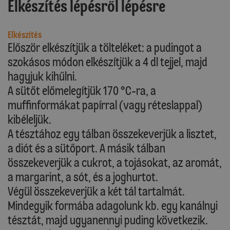
Elkészítés lépésről lépésre
Elkészítés
Először elkészítjük a tölteléket: a pudingot a
szokásos módon elkészítjük a 4 dl tejjel, majd
hagyjuk kihűlni.
A sütőt előmelegítjük 170 °C-ra, a
muffinformákat papírral (vagy réteslappal)
kibéleljük.
A tésztához egy tálban összekeverjük a lisztet,
a diót és a sütőport. A másik tálban
összekeverjük a cukrot, a tojásokat, az aromát,
a margarint, a sót, és a joghurtot.
Végül összekeverjük a két tál tartalmát.
Mindegyik formába adagolunk kb. egy kanálnyi
tésztát, majd ugyanennyi puding következik.