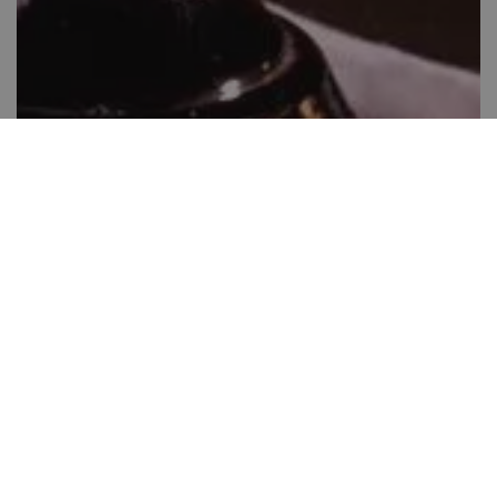
Karácsonyi kuglóf
40-60 perc között
28
Kis gyakorlat szükséges