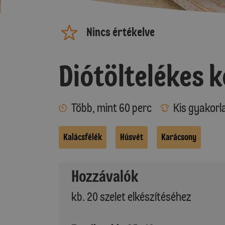
Nincs értékelve
Diótöltelékes 
Több, mint 60 perc
Kis gyakorl
Kalácsfélék
Húsvét
Karácsony
Hozzávalók
kb. 20 szelet elkészítéséhez