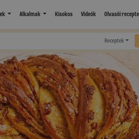
ek
Alkalmak
Kisokos
Videók
Olvasói recept
Receptek