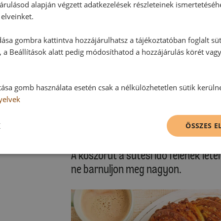
Kérjük, vegye figyelembe saját sütő
árulásod alapján végzett adatkezelések részleteinek ismertetéséh
elveinket.
A koszorút sütőpapírral fedett sütő
ása gombra kattintva hozzájárulhatsz a tájékoztatóban foglalt süt
hagyjuk.
 a Beállítások alatt pedig módosíthatod a hozzájárulás körét vag
Kenés:
A dzsemet vízzel kis edényben össze
tása gomb használata esetén csak a nélkülözhetetlen sütik kerüln
koszorút megkenjük vele és hagyjuk
yelvek
Tippek:
K
ÖSSZES 
Barackmáz nélkül a süteményt fag
A koszorút a sütési idő felének lete
ne barnuljon meg nagyon.