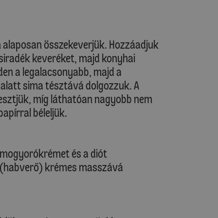
an alaposan összekeverjük. Hozzáadjuk
zsiradék keveréket, majd konyhai
den a legalacsonyabb, majd a
alatt sima tésztává dolgozzuk. A
lesztjük, míg láthatóan nagyobb nem
apírral béleljük.
 a mogyorókrémet és a diót
l (habverő) krémes masszává