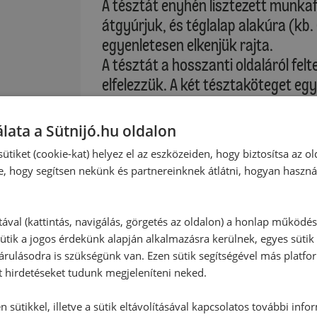
A tésztát enyhén lisztezett munka
átgyúrjuk, és téglalap alakúra (kb.
egyenletesen elkenjük rajta.
A tésztát a hosszanti oldaláról fel
elfelezzük. A két tésztaköteget eg
formázunk belőle. A végeket óvato
tepsibe tesszük, és még egyszer kb
lata a Sütnijó.hu oldalon
kelesztjük. A sütőt előmelegítjük.
ütiket (cookie-kat) helyez el az eszközeiden, hogy biztosítsa az ol
e, hogy segítsen nekünk és partnereinknek átlátni, hogyan haszná
Alsó és felső sütés: kb. 180 °C (elő
Légkeveréses sütés: kb. 160 °C (el
tával (kattintás, navigálás, görgetés az oldalon) a honlap működé
:
ütik a jogos érdekünk alapján alkalmazásra kerülnek, egyes sütik
A tepsit a sütő alsó részébe toljuk.
rulásodra is szükségünk van. Ezen sütik segítségével más platfo
k
t hirdetéseket tudunk megjeleníteni neked.
Sütési idő: kb. 35-40 perc
 sütikkel, illetve a sütik eltávolításával kapcsolatos további info