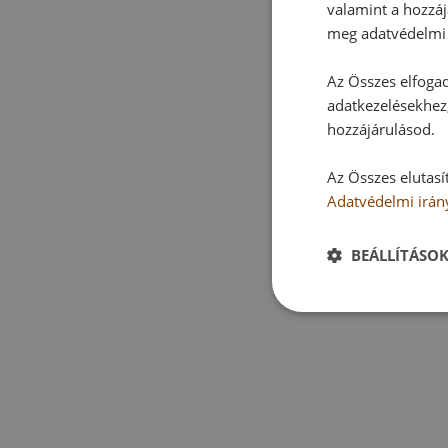
valamint a hozzáj
meg adatvédelmi 
Az Összes elfogad
adatkezelésekhez,
hozzájárulásod.
Az Összes elutasí
Adatvédelmi irán
BEÁLLÍTÁSO