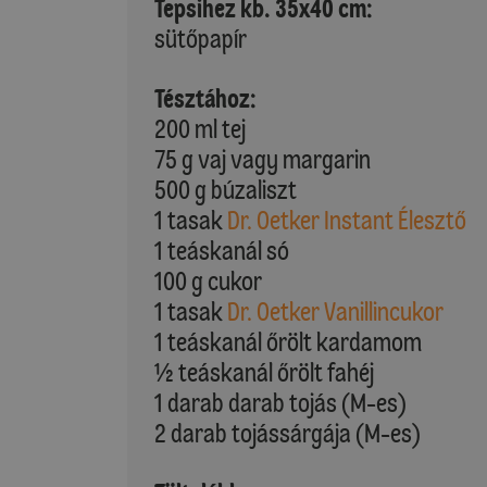
Tepsihez kb. 35x40 cm:
sütőpapír
Tésztához:
200 ml tej
75 g vaj vagy margarin
500 g búzaliszt
1 tasak
Dr. Oetker Instant Élesztő
1 teáskanál só
100 g cukor
1 tasak
Dr. Oetker Vanillincukor
1 teáskanál őrölt kardamom
½ teáskanál őrölt fahéj
1 darab darab tojás (M-es)
2 darab tojássárgája (M-es)