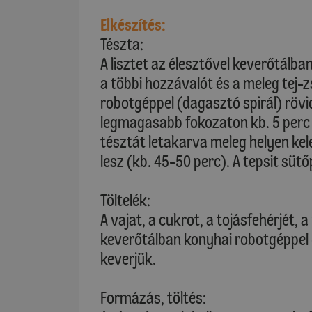
Elkészítés:
Tészta:
A lisztet az élesztővel keverőtálb
a többi hozzávalót és a meleg tej-
robotgéppel (dagasztó spirál) rövi
legmagasabb fokozaton kb. 5 perc 
tésztát letakarva meleg helyen ke
lesz (kb. 45-50 perc). A tepsit sütőp
Töltelék:
A vajat, a cukrot, a tojásfehérjét,
keverőtálban konyhai robotgéppe
keverjük.
Formázás, töltés: