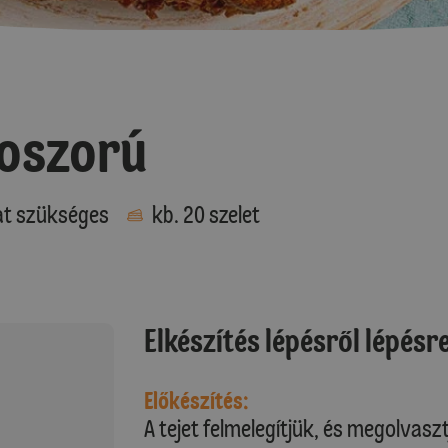
koszorú
at szükséges
kb. 20 szelet
Elkészítés lépésről lépésr
Előkészítés:
A tejet felmelegítjük, és megolvasz