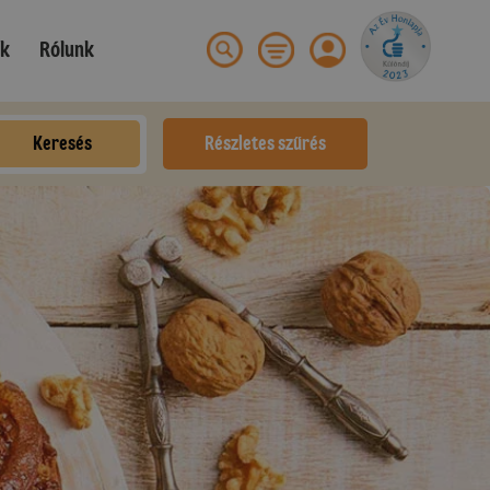
ek
Rólunk
Keresés
Részletes szűrés