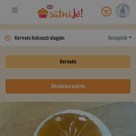
Receptek
Keresés
Részletes szűrés