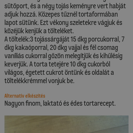
sütőport, és a négy tojás keményre vert habját
adjuk hozzá. Közepes tűznél tortaformában
lapot sütünk. Ezt vékony szeletekre vágjuk és
közéjük kenjük a tölteléket.
A töltelék:3 tojássárgáját 15 dkg porcukorral, 7
dkg kakaóporral, 20 dkg vajjal és fél csomag
vaníliás cukorral gőzön melegítjük és kihűlésig
keverjük. A torta tetejére 10 dkg cukorból
világos, égetett cukrot öntünk és oldalát a
töltelékkrémmel vonjuk be.
Alternatív elkészítés
Nagyon finom, laktató és édes tortarecept.