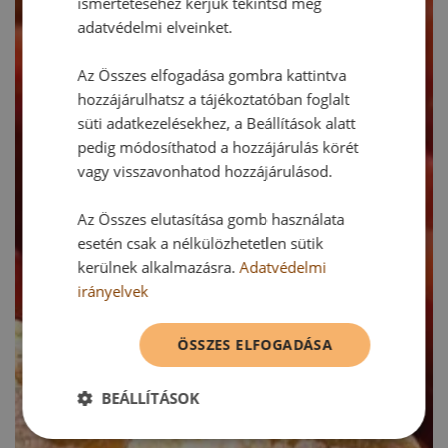
ismertetéséhez kérjük tekintsd meg
adatvédelmi elveinket.
Az Összes elfogadása gombra kattintva
hozzájárulhatsz a tájékoztatóban foglalt
süti adatkezelésekhez, a Beállítások alatt
pedig módosíthatod a hozzájárulás körét
vagy visszavonhatod hozzájárulásod.
Az Összes elutasítása gomb használata
esetén csak a nélkülözhetetlen sütik
kerülnek alkalmazásra.
Adatvédelmi
irányelvek
ÖSSZES ELFOGADÁSA
BEÁLLÍTÁSOK