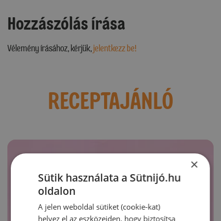
Hozzászólás írása
Vélemény írásához, kérjük,
jelentkezz be!
RECEPTAJÁNLÓ
×
Sütik használata a Sütnijó.hu
oldalon
A jelen weboldal sütiket (cookie-kat)
helyez el az eszközeiden, hogy biztosítsa