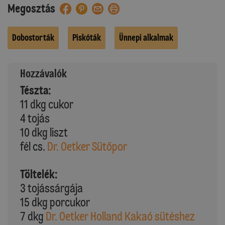
Megosztás
Dobostorták
Piskóták
Ünnepi alkalmak
Hozzávalók
Tészta:
11 dkg cukor
4 tojás
10 dkg liszt
fél cs.
Dr. Oetker Sütőpor
Töltelék:
3 tojássárgája
15 dkg porcukor
7 dkg
Dr. Oetker Holland Kakaó sütéshez