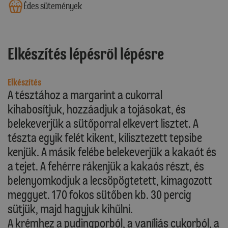
Édes sütemények
Elkészítés lépésről lépésre
Elkészítés
A tésztához a margarint a cukorral
kihabosítjuk, hozzáadjuk a tojásokat, és
belekeverjük a sütőporral elkevert lisztet. A
tészta egyik felét kikent, kilisztezett tepsibe
kenjük. A másik felébe belekeverjük a kakaót és
a tejet. A fehérre rákenjük a kakaós részt, és
belenyomkodjuk a lecsöpögtetett, kimagozott
meggyet. 170 fokos sütőben kb. 30 percig
sütjük, majd hagyjuk kihűlni.
A krémhez a pudingporból, a vaníliás cukorból, a