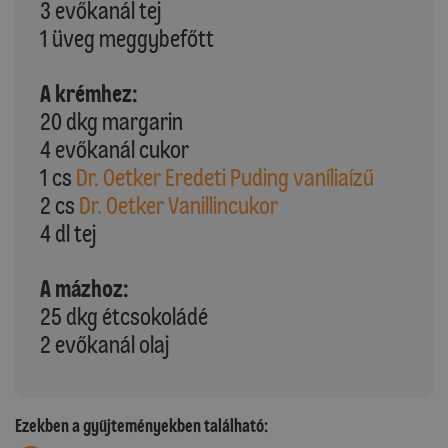
3 evőkanál tej
1 üveg meggybefőtt
A krémhez:
20 dkg margarin
4 evőkanál cukor
1 cs
Dr. Oetker Eredeti Puding vaníliaízű
2 cs
Dr. Oetker Vanillincukor
4 dl tej
A mázhoz:
25 dkg étcsokoládé
2 evőkanál olaj
Ezekben a gyűjteményekben található: