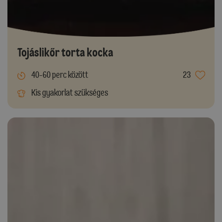
Tojáslikőr torta kocka
40-60 perc között
23
Kis gyakorlat szükséges