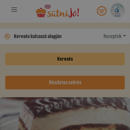
Receptek
Keresés
Részletes szűrés