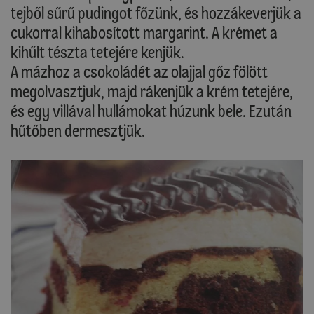
tejből sűrű pudingot főzünk, és hozzákeverjük a
cukorral kihabosított margarint. A krémet a
kihűlt tészta tetejére kenjük.
A mázhoz a csokoládét az olajjal gőz fölött
megolvasztjuk, majd rákenjük a krém tetejére,
és egy villával hullámokat húzunk bele. Ezután
hűtőben dermesztjük.