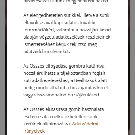
hirdetéseket tudunk megjeleníteni neked.
Az elengedhetetlen sütikkel, illetve a sütik
eltávolításával kapcsolatos további
információkért, valamint a hozzájárulásod
alapján végzett adatkezelések részleteinek
ismertetéséhez kérjük tekintsd meg
adatvédelmi elveinket.
Az Összes elfogadása gombra kattintva
hozzájárulhatsz a tájékoztatóban foglalt
süti adatkezelésekhez, a Beállítások alatt
pedig módosíthatod a hozzájárulás körét
vagy visszavonhatod hozzájárulásod.
Az Összes elutasítása gomb használata
esetén csak a nélkülözhetetlen sütik
kerülnek alkalmazásra.
Adatvédelmi
irányelvek