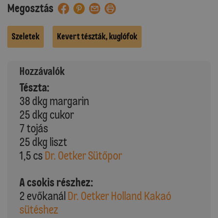
Megosztás
Szeletek
Kevert tészták, kuglófok
Hozzávalók
Tészta:
38 dkg margarin
25 dkg cukor
7 tojás
25 dkg liszt
1,5 cs
Dr. Oetker Sütőpor
A csokis részhez:
2 evőkanál
Dr. Oetker Holland Kakaó
sütéshez