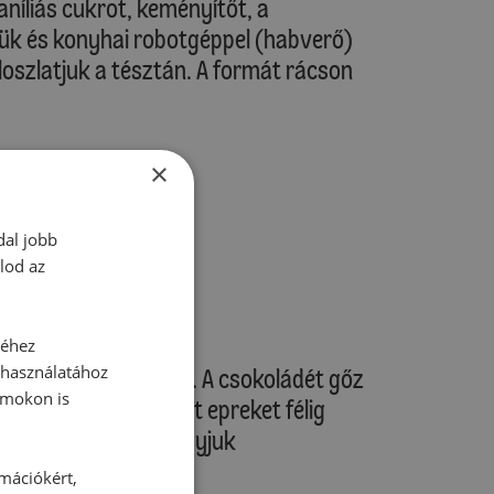
aníliás cukrot, keményítőt, a
zük és konyhai robotgéppel (habverő)
loszlatjuk a tésztán. A formát rácson
×
je tulajdonságait!
dal jobb
lod az
hűlni.
séhez
 használatához
eitatjuk róla a vizet. A csokoládét gőz
rmokon is
vasztjuk. A felezett epreket félig
ük és sütőpapíron hagyjuk
rmációkért,