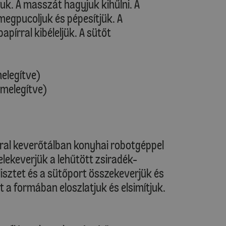
uk. A masszát hagyjuk kihűlni. A
megpucoljuk és pépesítjük. A
pírral kibéleljük. A sütőt
melegítve)
őmelegítve)
orral keverőtálban konyhai robotgéppel
lekeverjük a lehűtött zsiradék-
isztet és a sütőport összekeverjük és
 a formában eloszlatjuk és elsimítjuk.