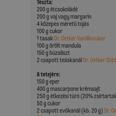
Tészta:
200 g étcsokoládé
200 g vaj vagy margarin
4 közepes méretű tojás
100 g cukor
1 tasak
Dr. Oetker Vanillincukor
100 g őrölt mandula
150 g búzaliszt
2 csapott teáskanál
Dr. Oetker Süt
A tetejére:
150 g eper
400 g mascarpone krémsajt
250 g étkezési túró (20% zsírtarta
50 g cukor
2 csapott evőkanál (kb. 20 g)
Dr. O