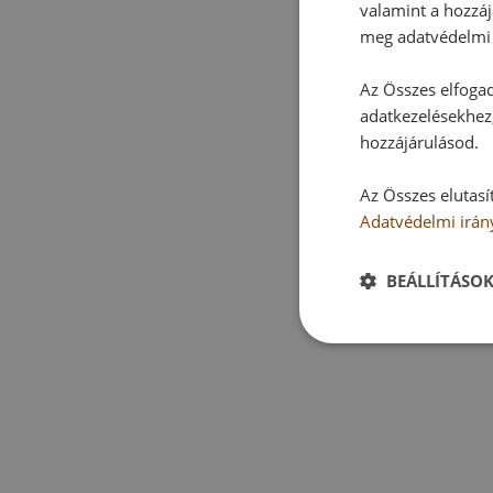
valamint a hozzáj
meg adatvédelmi 
Az Összes elfogad
adatkezelésekhez,
hozzájárulásod.
Az Összes elutasí
Adatvédelmi irán
BEÁLLÍTÁSO