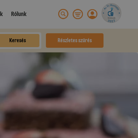
ek
Rólunk
Keresés
Részletes szűrés