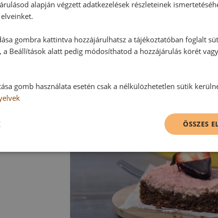
árulásod alapján végzett adatkezelések részleteinek ismertetéséh
A süteményről lecsatoljuk a sütőfo
elveinket.
Szeletenként egy-egy csokis epret 
ása gombra kattintva hozzájárulhatsz a tájékoztatóban foglalt süt
 a Beállítások alatt pedig módosíthatod a hozzájárulás körét vag
tása gomb használata esetén csak a nélkülözhetetlen sütik kerüln
yelvek
K
ÖSSZES 