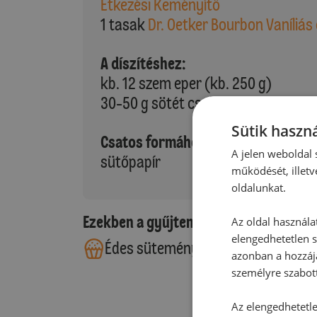
Étkezési Keményítő
1 tasak
Dr. Oetker Bourbon Vaníliás
A díszítéshez:
kb. 12 szem eper (kb. 250 g)
30-50 g sötét csokoládé
Sütik haszná
Csatos formához (kb. 32*24cm):
A jelen weboldal s
sütőpapír
működését, illetv
oldalunkat.
Ezekben a gyűjteményekben található
Az oldal használa
elengedhetetlen s
Édes sütemények
azonban a hozzájá
személyre szabot
Az elengedhetetlen