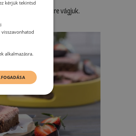
ez kérjük tekintsd
rmát és kb. 24 szeletre vágjuk.
helyezünk rá.
i
y visszavonhatod
ek alkalmazásra.
ELFOGADÁSA