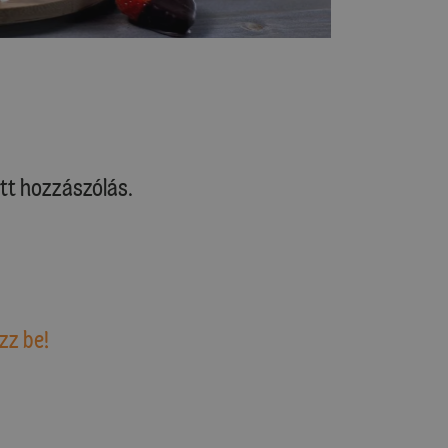
tt hozzászólás.
zz be!