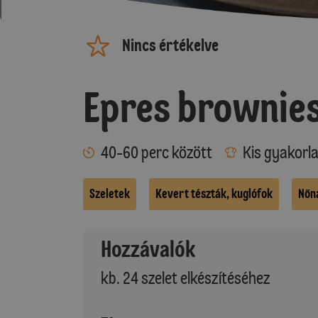
Nincs értékelve
Epres brownie
40-60 perc között
Kis gyakorl
Szeletek
Kevert tészták, kuglófok
Nőn
Hozzávalók
kb. 24 szelet elkészítéséhez