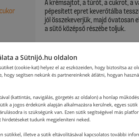
A krémsajtot, a túrót, a cukrot, a v
 cukor
pépesített epret keverőtálba tess
jól összekeverjük, majd óvatosan e
a sütő középső részébe toljuk.
Sütési idő: kb. 45-50 perc
lata a Sütnijó.hu oldalon
Kérjük, vegye figyelembe saját sütő
ütiket (cookie-kat) helyez el az eszközeiden, hogy biztosítsa az ol
e, hogy segítsen nekünk és partnereinknek átlátni, hogyan haszná
A forma alját sütőrácson hagyjuk ki
:
Díszítés:
tával (kattintás, navigálás, görgetés az oldalon) a honlap működé
ütik a jogos érdekünk alapján alkalmazásra kerülnek, egyes sütik
Az epret megmossuk, elfelezzük és l
rulásodra is szükségünk van. Ezen sütik segítségével más platfo
felett alacsony hőmérsékleten megol
t hirdetéseket tudunk megjeleníteni neked.
bevonjuk vele, kicsit lecsöpögtetj
megszilárdulni.
 sütikkel, illetve a sütik eltávolításával kapcsolatos további info