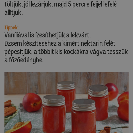
töltjük, jól lezárjuk, majd 5 percre fejjel lefelé
állítjuk.
Tippek:
Vaníliával is ízesíthetjük a lekvárt.
Dzsem készítéséhez a kimért nektarin felét
pépesítjük, a többit kis kockákra vágva tesszük
a főzőedénybe.