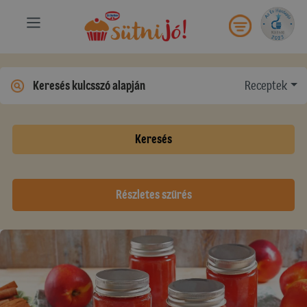
Receptek
Keresés
Részletes szűrés