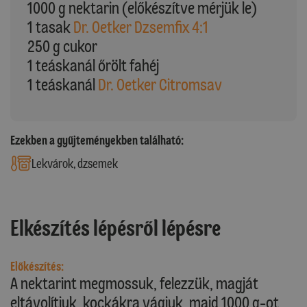
1000 g nektarin (előkészítve mérjük le)
1 tasak
Dr. Oetker Dzsemfix 4:1
250 g cukor
1 teáskanál őrölt fahéj
1 teáskanál
Dr. Oetker Citromsav
Ezekben a gyűjteményekben található:
Lekvárok, dzsemek
Elkészítés lépésről lépésre
Előkészítés:
A nektarint megmossuk, felezzük, magját
eltávolítjuk, kockákra vágjuk, majd 1000 g-ot