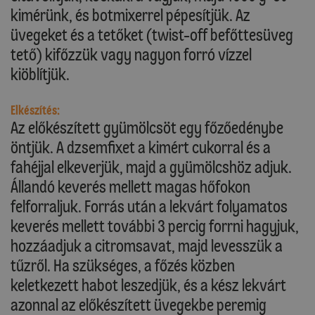
kimérünk, és botmixerrel pépesítjük. Az
üvegeket és a tetőket (twist-off befőttesüveg
tető) kifőzzük vagy nagyon forró vízzel
kiöblítjük.
Elkészítés:
Az előkészített gyümölcsöt egy főzőedénybe
öntjük. A dzsemfixet a kimért cukorral és a
fahéjjal elkeverjük, majd a gyümölcshöz adjuk.
Állandó keverés mellett magas hőfokon
felforraljuk. Forrás után a lekvárt folyamatos
keverés mellett további 3 percig forrni hagyjuk,
hozzáadjuk a citromsavat, majd levesszük a
tűzről. Ha szükséges, a főzés közben
keletkezett habot leszedjük, és a kész lekvárt
azonnal az előkészített üvegekbe peremig