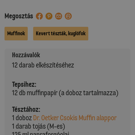
Megosztás
Muffinok
Kevert tészták, kuglófok
Hozzávalók
12 darab elkészítéséhez
Tepsihez:
12 db muffinpapír (a doboz tartalmazza)
Tésztához:
1 doboz
Dr. Oetker Csokis Muffin alappor
1 darab tojás (M-es)
125 ml napraforgóolaj