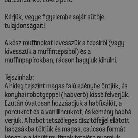
Kérjük, vegye figyelembe saját sütője
tulajdonságait!
A kész muffinokat levesszük a tepsiről (vagy
kivesszük a muffintepsiből) és a
muffinpapírokban, rácson hagyjuk kihűlni.
Tejszínhab:
A hideg tejszínt magas falú edénybe öntjük, és
konyhai robotgéppel (habverő) kissé felverjük.
Ezután óvatosan hozzáadjuk a habfixálót, a
porcukrot és a vanillincukrot, és kemény habbá
verjük. A habot tetszőleges díszítőfejjel ellátott
habzsákba töltjük és magas, csúcsos formát
képezve a kihűlt muffinok tetejére nyomjuk,