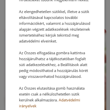
RECEPTAJÁNLÓ
Az elengedhetetlen sütikkel, illetve a sütik
eltávolításával kapcsolatos további
információkért, valamint a hozzájárulásod
alapján végzett adatkezelések részleteinek
ismertetéséhez kérjük tekintsd meg
adatvédelmi elveinket.
Az Összes elfogadása gombra kattintva
hozzájárulhatsz a tájékoztatóban foglalt
süti adatkezelésekhez, a Beállítások alatt
pedig módosíthatod a hozzájárulás körét
vagy visszavonhatod hozzájárulásod.
Az Összes elutasítása gomb használata
esetén csak a nélkülözhetetlen sütik
kerülnek alkalmazásra.
Adatvédelmi
irányelvek