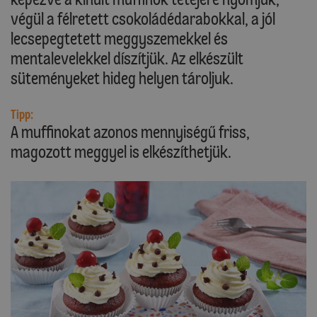
végül a félretett csokoládédarabokkal, a jól
lecsepegtetett meggyszemekkel és
mentalevelekkel díszítjük. Az elkészült
süteményeket hideg helyen tároljuk.
Tipp:
A muffinokat azonos mennyiségű friss,
magozott meggyel is elkészíthetjük.