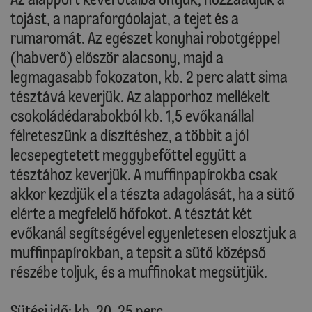
tojást, a napraforgóolajat, a tejet és a
rumaromát. Az egészet konyhai robotgéppel
(habverő) először alacsony, majd a
legmagasabb fokozaton, kb. 2 perc alatt sima
tésztává keverjük. Az alapporhoz mellékelt
csokoládédarabokból kb. 1,5 evőkanállal
félreteszünk a díszítéshez, a többit a jól
lecsepegtetett meggybefőttel együtt a
tésztához keverjük. A muffinpapírokba csak
akkor kezdjük el a tészta adagolását, ha a sütő
elérte a megfelelő hőfokot. A tésztát két
evőkanál segítségével egyenletesen elosztjuk a
muffinpapírokban, a tepsit a sütő középső
részébe toljuk, és a muffinokat megsütjük.
Sütési idő: kb. 20-25 perc