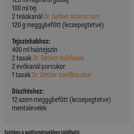
100 ml tej
2 teáskanál
Dr. Oetker Aroma rum
120 g meggybefőtt (lecsepegtetve)
Tejszínhabhoz:
400 ml habtejszín
2 tasak
Dr. Oetker Habfixáló
2 evőkanál porcukor
1 tasak
Dr. Oetker Vanillincukor
Díszítéshez:
12 szem meggybefőtt (lecsepegtetve)
mentalevelek
Ezekben a gyűjteményekben található: