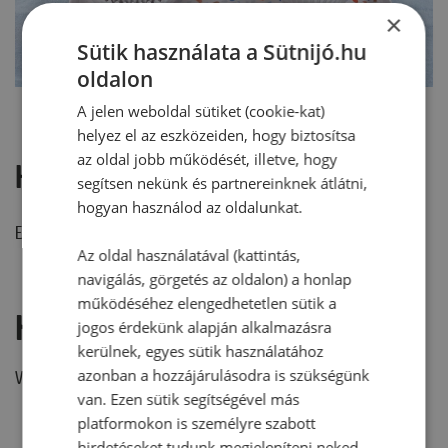
×
Sütik használata a Sütnijó.hu
oldalon
A jelen weboldal sütiket (cookie-kat)
helyez el az eszközeiden, hogy biztosítsa
az oldal jobb működését, illetve, hogy
Hozzászólások
segítsen nekünk és partnereinknek átlátni,
hogyan használod az oldalunkat.
Ehhez a recepthez még nem érkezett hozzászólás.
Az oldal használatával (kattintás,
navigálás, görgetés az oldalon) a honlap
működéséhez elengedhetetlen sütik a
Hozzászólás írása
jogos érdekünk alapján alkalmazásra
kerülnek, egyes sütik használatához
azonban a hozzájárulásodra is szükségünk
Vélemény írásához, kérjük,
jelentkezz be!
van. Ezen sütik segítségével más
platformokon is személyre szabott
hirdetéseket tudunk megjeleníteni neked.