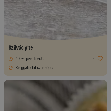
Szilvás pite
40-60 perc között
0
Kis gyakorlat szükséges