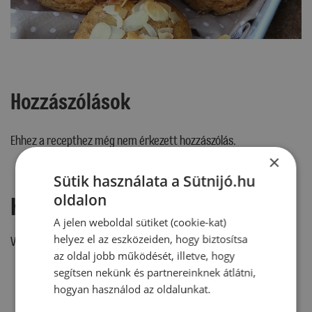
Hozzászólások
Ehhez a recepthez még nem érkezett hozzászólás.
×
Sütik használata a Sütnijó.hu
oldalon
Hozzászólás írása
A jelen weboldal sütiket (cookie-kat)
helyez el az eszközeiden, hogy biztosítsa
Vélemény írásához, kérjük,
jelentkezz be!
az oldal jobb működését, illetve, hogy
segítsen nekünk és partnereinknek átlátni,
hogyan használod az oldalunkat.