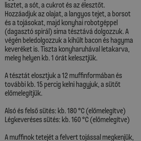
lisztet, a sót, a cukrot és az élesztőt.
Hozzáadjuk az olajat, a langyos tejet, a borsot
és a tojásokat, majd konyhai robotgéppel
(dagasztó spirál) sima tésztává dolgozzuk. A
végén beledolgozzuk a kihűlt bacon és hagyma
keveréket is. Tiszta konyharuhával letakarva,
meleg helyen kb. 1 órát kelesztjük.
A tésztát elosztjuk a 12 muffinformában és
további kb. 15 percig kelni hagyjuk, a sütőt
előmelegítjük.
Alsó és felső sütés: kb. 180 °C (előmelegítve)
Légkeveréses sütés: kb. 160 °C (előmelegítve)
A muffinok tetejét a felvert tojással megkenjük,