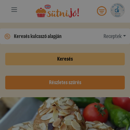
Receptek
Keresés
Részletes szűrés