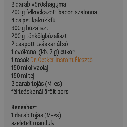
2 darab vöröshagyma
200 g felkockázott bacon szalonna
4 csipet kakukkfű
300 g búzaliszt
200 g tönkölybúzaliszt
2 csapott teáskanál só
1 evőkanál (kb. 7 g) cukor
1 tasak
Dr. Oetker Instant Élesztő
150 ml olívaolaj
150 ml tej
2 darab tojás (M-es)
fél teáskanál őrölt bors
Kenéshez:
1 darab tojás (M-es)
szeletelt mandula