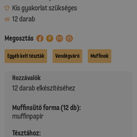
Kis gyakorlat szükséges
12 darab
Megosztás
Egyéb kelt tészták
Vendégváró
Muffinok
Hozzávalók
12 darab elkészítéséhez
Muffinsütő forma (12 db):
muffinpapír
Tésztához: