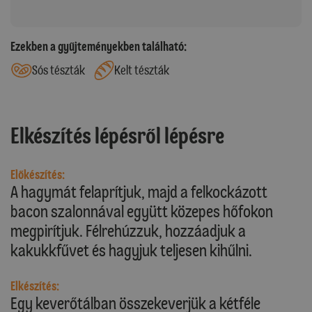
Ezekben a gyűjteményekben található:
Sós tészták
Kelt tészták
Elkészítés lépésről lépésre
Előkészítés:
A hagymát felaprítjuk, majd a felkockázott
bacon szalonnával együtt közepes hőfokon
megpirítjuk. Félrehúzzuk, hozzáadjuk a
kakukkfűvet és hagyjuk teljesen kihűlni.
Elkészítés:
Egy keverőtálban összekeverjük a kétféle