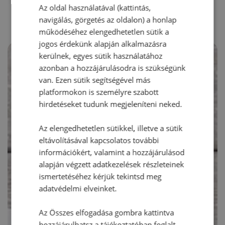
RECEPTAJÁNLÓ
Az oldal használatával (kattintás,
navigálás, görgetés az oldalon) a honlap
működéséhez elengedhetetlen sütik a
jogos érdekünk alapján alkalmazásra
kerülnek, egyes sütik használatához
azonban a hozzájárulásodra is szükségünk
van. Ezen sütik segítségével más
platformokon is személyre szabott
hirdetéseket tudunk megjeleníteni neked.
Az elengedhetetlen sütikkel, illetve a sütik
eltávolításával kapcsolatos további
információkért, valamint a hozzájárulásod
alapján végzett adatkezelések részleteinek
ismertetéséhez kérjük tekintsd meg
adatvédelmi elveinket.
Az Összes elfogadása gombra kattintva
hozzájárulhatsz a tájékoztatóban foglalt