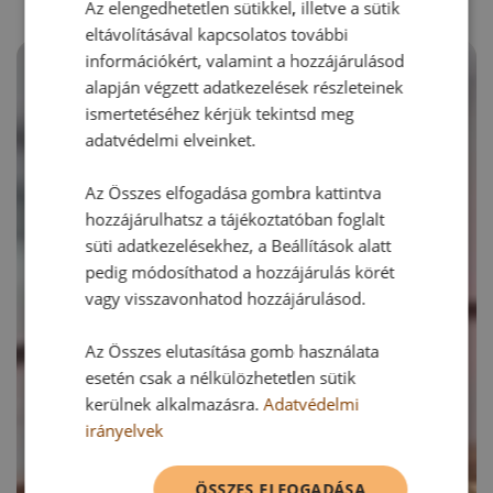
Az elengedhetetlen sütikkel, illetve a sütik
eltávolításával kapcsolatos további
információkért, valamint a hozzájárulásod
alapján végzett adatkezelések részleteinek
ismertetéséhez kérjük tekintsd meg
adatvédelmi elveinket.
Az Összes elfogadása gombra kattintva
hozzájárulhatsz a tájékoztatóban foglalt
süti adatkezelésekhez, a Beállítások alatt
pedig módosíthatod a hozzájárulás körét
vagy visszavonhatod hozzájárulásod.
Az Összes elutasítása gomb használata
esetén csak a nélkülözhetetlen sütik
kerülnek alkalmazásra.
Adatvédelmi
irányelvek
ÖSSZES ELFOGADÁSA