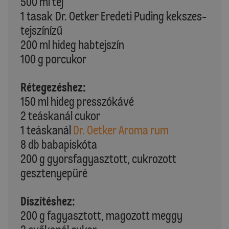
500 ml tej
1 tasak Dr. Oetker Eredeti Puding kekszes-
tejszínízű
200 ml hideg habtejszín
100 g porcukor
Rétegezéshez:
150 ml hideg presszókávé
2 teáskanál cukor
1 teáskanál
Dr. Oetker Aroma rum
8 db babapiskóta
200 g gyorsfagyasztott, cukrozott
gesztenyepüré
Díszítéshez:
200 g fagyasztott, magozott meggy