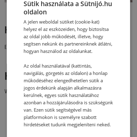
Sütik használata a Sütnijó.hu
oldalon
A jelen weboldal sütiket (cookie-kat)
Hozzászólások
helyez el az eszközeiden, hogy biztosítsa
az oldal jobb működését, illetve, hogy
segítsen nekünk és partnereinknek átlátni,
Ehhez a recepthez még nem érkezett hozzászólás.
hogyan használod az oldalunkat.
Az oldal használatával (kattintás,
Hozzászólás írása
navigálás, görgetés az oldalon) a honlap
működéséhez elengedhetetlen sütik a
jogos érdekünk alapján alkalmazásra
Vélemény írásához, kérjük,
jelentkezz be!
kerülnek, egyes sütik használatához
azonban a hozzájárulásodra is szükségünk
van. Ezen sütik segítségével más
platformokon is személyre szabott
RECEPTAJÁNLÓ
hirdetéseket tudunk megjeleníteni neked.