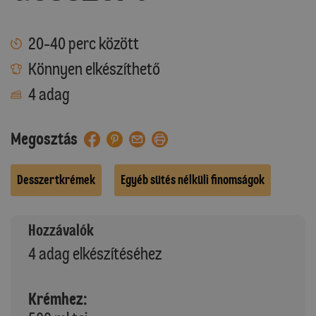
20-40 perc között
Könnyen elkészíthető
4 adag
Megosztás
Desszertkrémek
Egyéb sütés nélküli finomságok
Hozzávalók
4 adag elkészítéséhez
Krémhez: