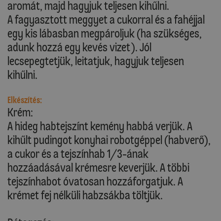
aromát, majd hagyjuk teljesen kihűlni.
A fagyasztott meggyet a cukorral és a fahéjjal
egy kis lábasban megpároljuk (ha szükséges,
adunk hozzá egy kevés vizet). Jól
lecsepegtetjük, leitatjuk, hagyjuk teljesen
kihűlni.
Elkészítés:
Krém:
A hideg habtejszínt kemény habbá verjük. A
kihűlt pudingot konyhai robotgéppel (habverő),
a cukor és a tejszínhab 1/3-ának
hozzáadásával krémesre keverjük. A többi
tejszínhabot óvatosan hozzáforgatjuk. A
krémet fej nélküli habzsákba töltjük.