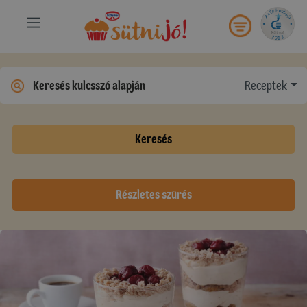
Receptek
Keresés
Részletes szűrés