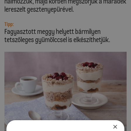
halmozzuk, majd körben megszórjuk a maradék
lereszelt gesztenyepürével.
Tipp:
Fagyasztott meggy helyett bármilyen
tetszőleges gyümölccsel is elkészíthetjük.
×