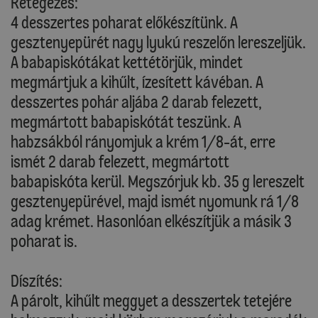
Rétegezés:
4 desszertes poharat előkészítünk. A
gesztenyepürét nagy lyukú reszelőn lereszeljük.
A babapiskótákat kettétörjük, mindet
megmártjuk a kihűlt, ízesített kávéban. A
desszertes pohár aljába 2 darab felezett,
megmártott babapiskótát teszünk. A
habzsákból rányomjuk a krém 1/8-át, erre
ismét 2 darab felezett, megmártott
babapiskóta kerül. Megszórjuk kb. 35 g lereszelt
gesztenyepürével, majd ismét nyomunk rá 1/8
adag krémet. Hasonlóan elkészítjük a másik 3
poharat is.
Díszítés:
A párolt, kihűlt meggyet a desszertek tetejére