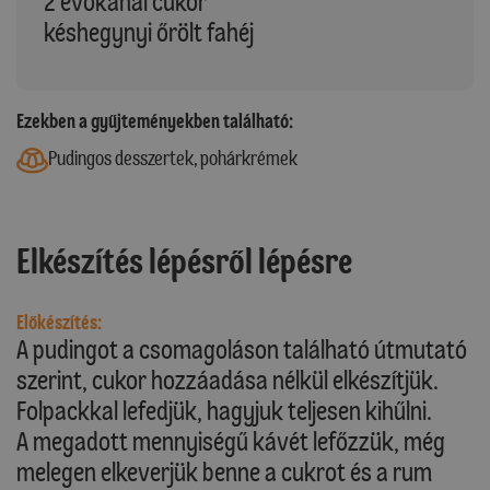
2 evőkanál cukor
késhegynyi őrölt fahéj
Ezekben a gyűjteményekben található:
Pudingos desszertek, pohárkrémek
Elkészítés lépésről lépésre
Előkészítés:
A pudingot a csomagoláson található útmutató
szerint, cukor hozzáadása nélkül elkészítjük.
Folpackkal lefedjük, hagyjuk teljesen kihűlni.
A megadott mennyiségű kávét lefőzzük, még
melegen elkeverjük benne a cukrot és a rum