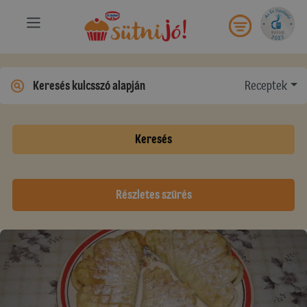
Receptek
Keresés
Részletes szűrés