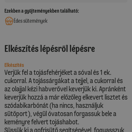
Ezekben a gyűjteményekben található:
Édes sütemények
Elkészítés lépésről lépésre
Elkészítés
Verjük fel a tojásfehérjéket a sóval és 1 ek.
cukorral. A tojássárgákat a tejjel, a cukorral és
az olajjal kézi habverővel keverjük ki. Apránként
keverjük hozzá a már előzőleg elkevert lisztet és
szódabikarbónát (ha nincs, használjuk
sütőport), végül óvatosan forgassuk bele a
keményre felvert tojáshabot.
Süssük ki a gofrisütő segítségével, fogyasszuk