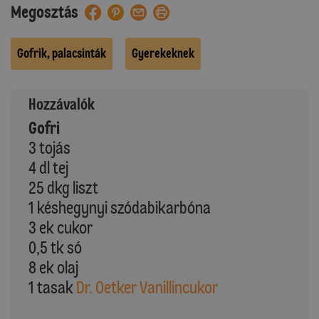
Megosztás
Gofrik, palacsinták
Gyerekeknek
Hozzávalók
Gofri
3 tojás
4 dl tej
25 dkg liszt
1 késhegynyi szódabikarbóna
3 ek cukor
0,5 tk só
8 ek olaj
1 tasak
Dr. Oetker Vanillincukor