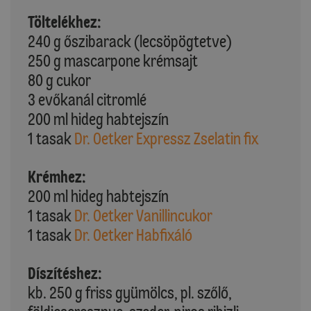
Töltelékhez:
240 g őszibarack (lecsöpögtetve)
250 g mascarpone krémsajt
80 g cukor
3 evőkanál citromlé
200 ml hideg habtejszín
1 tasak
Dr. Oetker Expressz Zselatin fix
Krémhez:
200 ml hideg habtejszín
1 tasak
Dr. Oetker Vanillincukor
1 tasak
Dr. Oetker Habfixáló
Díszítéshez:
kb. 250 g friss gyümölcs, pl. szőlő,