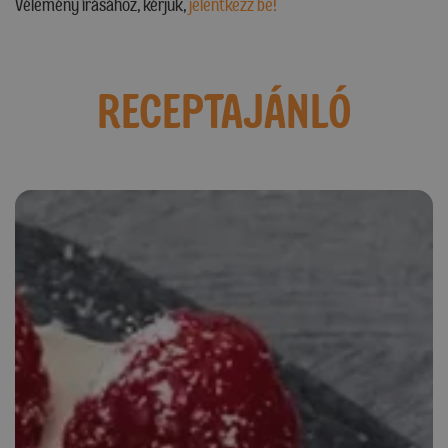
Vélemény írásához, kérjük,
jelentkezz be!
RECEPTAJÁNLÓ