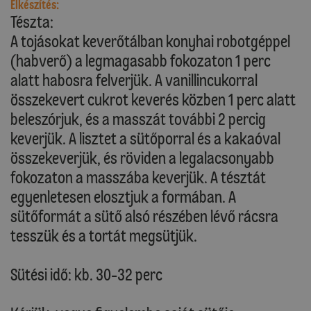
Elkészítés:
Tészta:
A tojásokat keverőtálban konyhai robotgéppel
(habverő) a legmagasabb fokozaton 1 perc
alatt habosra felverjük. A vanillincukorral
összekevert cukrot keverés közben 1 perc alatt
beleszórjuk, és a masszát további 2 percig
keverjük. A lisztet a sütőporral és a kakaóval
összekeverjük, és röviden a legalacsonyabb
fokozaton a masszába keverjük. A tésztát
egyenletesen elosztjuk a formában. A
sütőformát a sütő alsó részében lévő rácsra
tesszük és a tortát megsütjük.
Sütési idő: kb. 30-32 perc