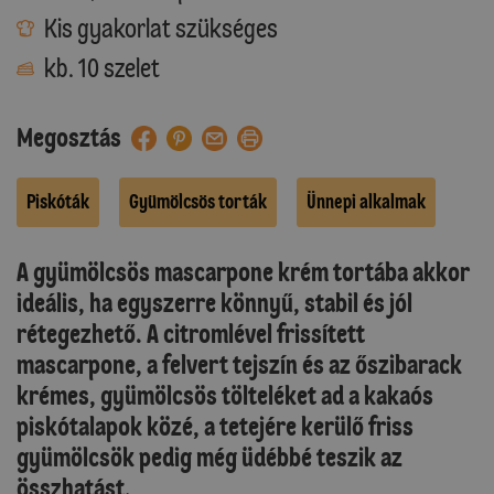
Kis gyakorlat szükséges
kb. 10 szelet
Megosztás
Piskóták
Gyümölcsös torták
Ünnepi alkalmak
A gyümölcsös mascarpone krém tortába akkor
ideális, ha egyszerre könnyű, stabil és jól
rétegezhető. A citromlével frissített
mascarpone, a felvert tejszín és az őszibarack
krémes, gyümölcsös tölteléket ad a kakaós
piskótalapok közé, a tetejére kerülő friss
gyümölcsök pedig még üdébbé teszik az
összhatást.