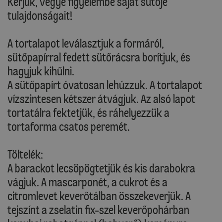
Kérjük, vegye figyelembe saját sütője
tulajdonságait!
A tortalapot leválasztjuk a formáról,
sütőpapírral fedett sütőrácsra borítjuk, és
hagyjuk kihűlni.
A sütőpapírt óvatosan lehúzzuk. A tortalapot
vízszintesen kétszer átvágjuk. Az alsó lapot
tortatálra fektetjük, és ráhelyezzük a
tortaforma csatos peremét.
Töltelék:
A barackot lecsöpögtetjük és kis darabokra
vágjuk. A mascarponét, a cukrot és a
citromlevet keverőtálban összekeverjük. A
tejszínt a zselatin fix-szel keverőpohárban