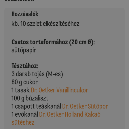
Hozzávalók
kb. 10 szelet elkészítéséhez
Csatos tortaformához (20 cm Ø):
sütőpapír
Tésztához:
3 darab tojás (M-es)
80 g cukor
1 tasak
Dr. Oetker Vanillincukor
100 g búzaliszt
1 csapott teáskanál
Dr. Oetker Sütőpor
1 evőkanál
Dr. Oetker Holland Kakaó
sütéshez