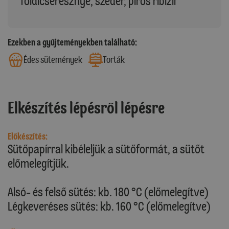
földicseresznye, szeder, piros ribizli
Ezekben a gyűjteményekben található:
Édes sütemények
Torták
Elkészítés lépésről lépésre
Előkészítés:
Sütőpapírral kibéleljük a sütőformát, a sütőt
előmelegítjük.
Alsó- és felső sütés: kb. 180 °C (előmelegítve)
Légkeveréses sütés: kb. 160 °C (előmelegítve)