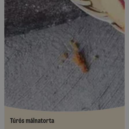
Túrós málnatorta