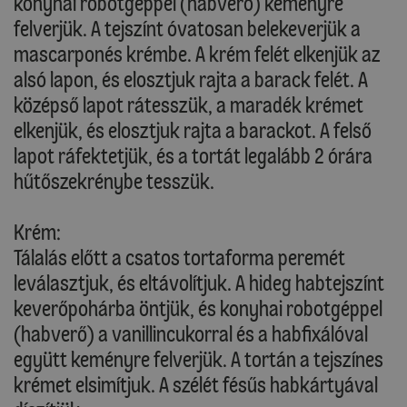
konyhai robotgéppel (habverő) keményre
felverjük. A tejszínt óvatosan belekeverjük a
mascarponés krémbe. A krém felét elkenjük az
alsó lapon, és elosztjuk rajta a barack felét. A
középső lapot rátesszük, a maradék krémet
elkenjük, és elosztjuk rajta a barackot. A felső
lapot ráfektetjük, és a tortát legalább 2 órára
hűtőszekrénybe tesszük.
Krém:
Tálalás előtt a csatos tortaforma peremét
leválasztjuk, és eltávolítjuk. A hideg habtejszínt
keverőpohárba öntjük, és konyhai robotgéppel
(habverő) a vanillincukorral és a habfixálóval
együtt keményre felverjük. A tortán a tejszínes
krémet elsimítjuk. A szélét fésűs habkártyával