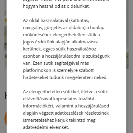
hogyan használod az oldalunkat.
Az oldal használatával (kattintás,
navigálás, görgetés az oldalon) a honlap
működéséhez elengedhetetlen sütik a
jogos érdekünk alapján alkalmazásra
kerülnek, egyes sütik használatához
azonban a hozzájárulásodra is szükségünk
van. Ezen sütik segítségével más
platformokon is személyre szabott
hirdetéseket tudunk megjeleníteni neked.
Az elengedhetetlen sütikkel, illetve a sütik
Hozzászólások
eltávolításával kapcsolatos további
információkért, valamint a hozzájárulásod
alapján végzett adatkezelések részleteinek
Adri
A
ismertetéséhez kérjük tekintsd meg
2025. October.
adatvédelmi elveinket.
14. 12:00