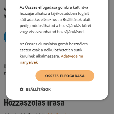
Az Összes elfogadása gombra kattintva
A tojásokat szétválasztjuk és külön kell a tojásfehérjét felverni
hozzájárulhatsz a tájékoztatóban foglalt
habbá? Mert ez nem egyértelmű a recept alapján.
süti adatkezelésekhez, a Beállítások alatt
pedig módosíthatod a hozzájárulás körét
vagy visszavonhatod hozzájárulásod.
Dr. Oetker
Mesterkonyha
Az Összes elutasítása gomb használata
2025.
esetén csak a nélkülözhetetlen sütik
October. 14. 15:32
kerülnek alkalmazásra.
Adatvédelmi
irányelvek
Kedves Adri! A tojásokat nem választjuk szét, a leírás alapján
együtt kell felverni. Üdvözlettel: A Sütnijó! csapata
ÖSSZES ELFOGADÁSA
BEÁLLÍTÁSOK
Hozzászólás írása