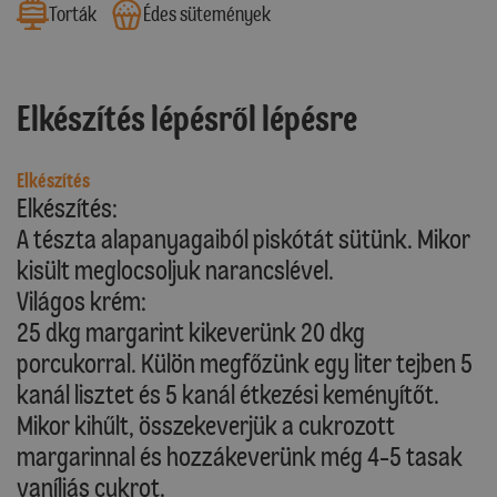
Torták
Édes sütemények
Elkészítés lépésről lépésre
Elkészítés
Elkészítés:
A tészta alapanyagaiból piskótát sütünk. Mikor
kisült meglocsoljuk narancslével.
Világos krém:
25 dkg margarint kikeverünk 20 dkg
porcukorral. Külön megfőzünk egy liter tejben 5
kanál lisztet és 5 kanál étkezési keményítőt.
Mikor kihűlt, összekeverjük a cukrozott
margarinnal és hozzákeverünk még 4-5 tasak
vaníliás cukrot.