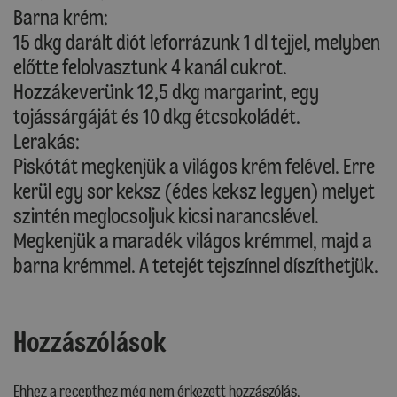
Barna krém:
15 dkg darált diót leforrázunk 1 dl tejjel, melyben
előtte felolvasztunk 4 kanál cukrot.
Hozzákeverünk 12,5 dkg margarint, egy
tojássárgáját és 10 dkg étcsokoládét.
Lerakás:
Piskótát megkenjük a világos krém felével. Erre
kerül egy sor keksz (édes keksz legyen) melyet
szintén meglocsoljuk kicsi narancslével.
Megkenjük a maradék világos krémmel, majd a
barna krémmel. A tetejét tejszínnel díszíthetjük.
Hozzászólások
Ehhez a recepthez még nem érkezett hozzászólás.