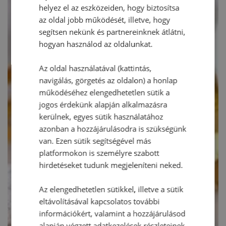
helyez el az eszközeiden, hogy biztosítsa
az oldal jobb működését, illetve, hogy
segítsen nekünk és partnereinknek átlátni,
hogyan használod az oldalunkat.
Az oldal használatával (kattintás,
navigálás, görgetés az oldalon) a honlap
működéséhez elengedhetetlen sütik a
jogos érdekünk alapján alkalmazásra
kerülnek, egyes sütik használatához
azonban a hozzájárulásodra is szükségünk
van. Ezen sütik segítségével más
platformokon is személyre szabott
hirdetéseket tudunk megjeleníteni neked.
Az elengedhetetlen sütikkel, illetve a sütik
eltávolításával kapcsolatos további
információkért, valamint a hozzájárulásod
alapján végzett adatkezelések részleteinek