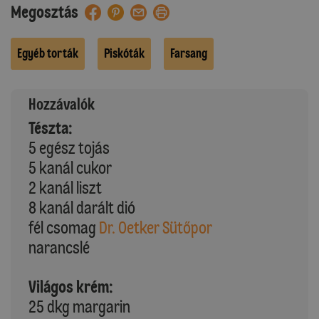
Megosztás
Egyéb torták
Piskóták
Farsang
Hozzávalók
Tészta:
5 egész tojás
5 kanál cukor
2 kanál liszt
8 kanál darált dió
fél csomag
Dr. Oetker Sütőpor
narancslé
Világos krém:
25 dkg margarin