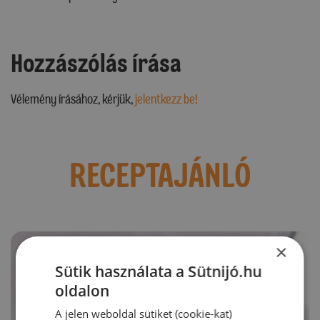
Hozzászólás írása
Vélemény írásához, kérjük,
jelentkezz be!
RECEPTAJÁNLÓ
×
Sütik használata a Sütnijó.hu
oldalon
A jelen weboldal sütiket (cookie-kat)