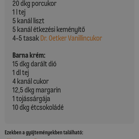
20 dkg porcukor
1 l tej
5 kanál liszt
5 kanál étkezési keményítő
4-5 tasak
Dr. Oetker Vanillincukor
Barna krém:
15 dkg darált dió
1 dl tej
4 kanál cukor
12,5 dkg margarin
1 tojássárgája
10 dkg étcsokoládé
Ezekben a gyűjteményekben található: