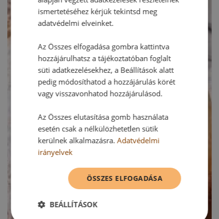
ismertetéséhez kérjük tekintsd meg
adatvédelmi elveinket.
Az Összes elfogadása gombra kattintva
hozzájárulhatsz a tájékoztatóban foglalt
süti adatkezelésekhez, a Beállítások alatt
pedig módosíthatod a hozzájárulás körét
vagy visszavonhatod hozzájárulásod.
Az Összes elutasítása gomb használata
esetén csak a nélkülözhetetlen sütik
kerülnek alkalmazásra.
Adatvédelmi
irányelvek
ÖSSZES ELFOGADÁSA
BEÁLLÍTÁSOK