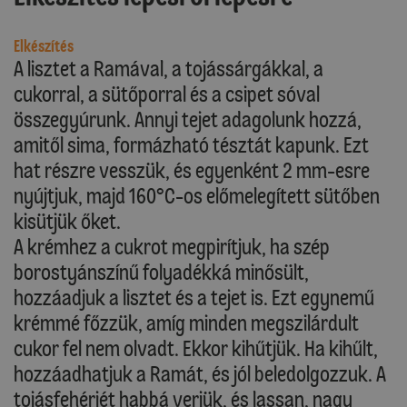
Elkészítés
A lisztet a Ramával, a tojássárgákkal, a
cukorral, a sütőporral és a csipet sóval
összegyúrunk. Annyi tejet adagolunk hozzá,
amitől sima, formázható tésztát kapunk. Ezt
hat részre vesszük, és egyenként 2 mm-esre
nyújtjuk, majd 160°C-os előmelegített sütőben
kisütjük őket.
A krémhez a cukrot megpirítjuk, ha szép
borostyánszínű folyadékká minősült,
hozzáadjuk a lisztet és a tejet is. Ezt egynemű
krémmé főzzük, amíg minden megszilárdult
cukor fel nem olvadt. Ekkor kihűtjük. Ha kihűlt,
hozzáadhatjuk a Ramát, és jól beledolgozzuk. A
tojásfehérjét habbá verjük, és lassan, nagy