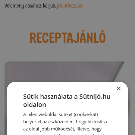
Vélemény írásához, kérjük,
jelentkezz be!
RECEPTAJÁNLÓ
×
Sütik használata a Sütnijó.hu
oldalon
A jelen weboldal sütiket (cookie-kat)
helyez el az eszközeiden, hogy biztosítsa
az oldal jobb működését, illetve, hogy