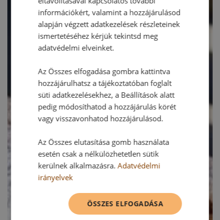
eltávolításával kapcsolatos további
információkért, valamint a hozzájárulásod
alapján végzett adatkezelések részleteinek
ismertetéséhez kérjük tekintsd meg
adatvédelmi elveinket.
Az Összes elfogadása gombra kattintva
hozzájárulhatsz a tájékoztatóban foglalt
süti adatkezelésekhez, a Beállítások alatt
pedig módosíthatod a hozzájárulás körét
vagy visszavonhatod hozzájárulásod.
Az Összes elutasítása gomb használata
esetén csak a nélkülözhetetlen sütik
kerülnek alkalmazásra.
Adatvédelmi
irányelvek
ÖSSZES ELFOGADÁSA