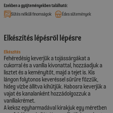
Ezekben a gyűjteményekben található:
Sütés nélküli finomságok
Édes sütemények
Elkészítés lépésről lépésre
Elkészítés
Fehéredésig keverjük a tojássárgákat a
cukorral és a vanília kivonattal, hozzáadjuk a
lisztet és a keményítőt, majd a tejet is. Kis
lángon folytonos keveréssel sűrűre főzzük,
hideg vízbe állítva kihűtjük. Habosra keverjük a
vajat és kanalanként hozzádolgozzuk a
vaníliakrémet.
A keksz egyharmadával kirakjuk egy méretben