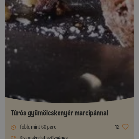
Túrós gyümölcskenyér marcipánnal
Több, mint 60 perc
12
Kis gyakorlat szükséges