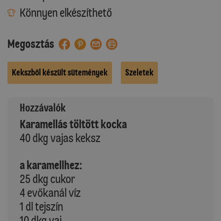
Könnyen elkészíthető
Megosztás
Kekszből készült sütemények
Szeletek
Hozzávalók
Karamellás töltött kocka
40 dkg vajas keksz
a karamellhez:
25 dkg cukor
4 evőkanál víz
1 dl tejszín
10 dkg vaj