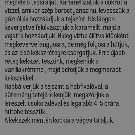
megfelelő tepsi alját. Karamellizáljuk a cukrot a
vízzel, amikor szép borostyánszínű, levesszük a
gázról és hozzáadjuk a tejszínt. Kis lángon
kevergetve felolvasztjuk a karamellt, majd a
vajat is hozzáadjuk. Hideg vízbe állítva időnként
megkeverve langyosra, de még folyósra hűtjük,
és az első kekszrétegre csorgatjuk. Erre újabb
réteg kekszet teszünk, megkenjük a
vaníliakrémmel, majd befedjük a megmaradt
kekszekkel.
Habbá verjük a tejszínt a habfixálóval, a
sütemény tetejére kenjük, megszórjuk a
lereszelt csokoládéval és legalább 4-5 órára
hűtőbe tesszük.
A kekszek mentén kockára vágva tálaljuk.