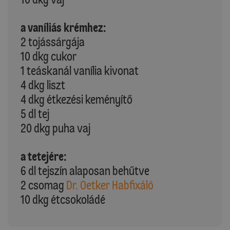
a vaníliás krémhez:
2 tojássárgája
10 dkg cukor
1 teáskanál vanília kivonat
4 dkg liszt
4 dkg étkezési keményítő
5 dl tej
20 dkg puha vaj
a tetejére:
6 dl tejszín alaposan behűtve
2 csomag
Dr. Oetker Habfixáló
10 dkg étcsokoládé