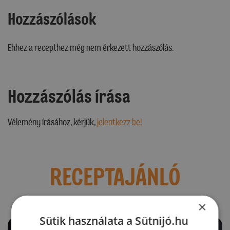
Hozzászólások
Ehhez a recepthez még nem érkezett hozzászólás.
Hozzászólás írása
Vélemény írásához, kérjük,
jelentkezz be!
RECEPTAJÁNLÓ
×
Sütik használata a Sütnijó.hu