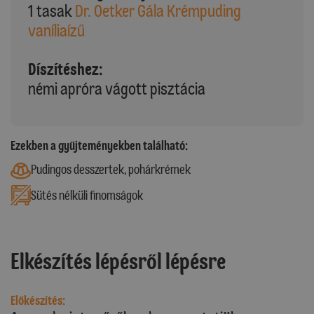
1 tasak
Dr. Oetker Gála Krémpuding
vaníliaízű
Díszítéshez:
némi apróra vágott pisztácia
Ezekben a gyűjteményekben található:
Pudingos desszertek, pohárkrémek
Sütés nélküli finomságok
Elkészítés lépésről lépésre
Előkészítés: