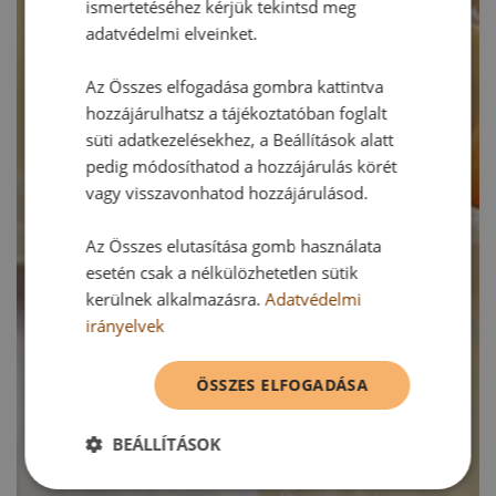
ismertetéséhez kérjük tekintsd meg
adatvédelmi elveinket.
Az Összes elfogadása gombra kattintva
hozzájárulhatsz a tájékoztatóban foglalt
süti adatkezelésekhez, a Beállítások alatt
pedig módosíthatod a hozzájárulás körét
vagy visszavonhatod hozzájárulásod.
Az Összes elutasítása gomb használata
esetén csak a nélkülözhetetlen sütik
kerülnek alkalmazásra.
Adatvédelmi
irányelvek
ÖSSZES ELFOGADÁSA
BEÁLLÍTÁSOK