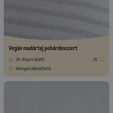
Vegán madártej pohárdesszert
20-40 perc között
20
Könnyen elkészíthető