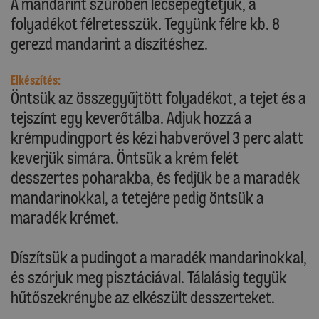
A mandarint szűrőben lecsepegtetjük, a
folyadékot félretesszük. Tegyünk félre kb. 8
gerezd mandarint a díszítéshez.
Elkészítés:
Öntsük az összegyűjtött folyadékot, a tejet és a
tejszínt egy keverőtálba. Adjuk hozzá a
krémpudingport és kézi habverővel 3 perc alatt
keverjük simára. Öntsük a krém felét
desszertes poharakba, és fedjük be a maradék
mandarinokkal, a tetejére pedig öntsük a
maradék krémet.
Díszítsük a pudingot a maradék mandarinokkal,
és szórjuk meg pisztáciával. Tálalásig tegyük
hűtőszekrénybe az elkészült desszerteket.