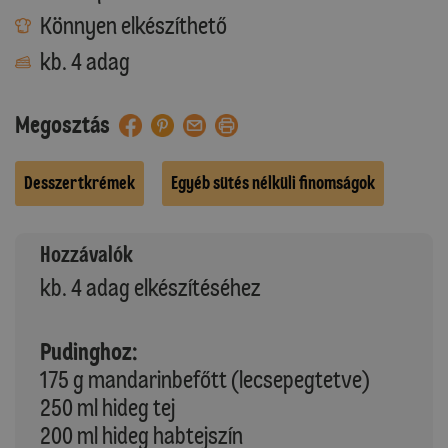
Könnyen elkészíthető
kb. 4 adag
Megosztás
Desszertkrémek
Egyéb sütés nélküli finomságok
Hozzávalók
kb. 4 adag elkészítéséhez
Pudinghoz:
175 g mandarinbefőtt (lecsepegtetve)
250 ml hideg tej
200 ml hideg habtejszín