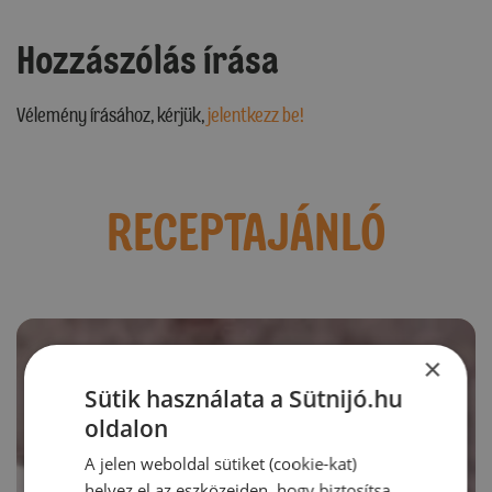
Hozzászólás írása
Vélemény írásához, kérjük,
jelentkezz be!
RECEPTAJÁNLÓ
×
Sütik használata a Sütnijó.hu
oldalon
A jelen weboldal sütiket (cookie-kat)
helyez el az eszközeiden, hogy biztosítsa