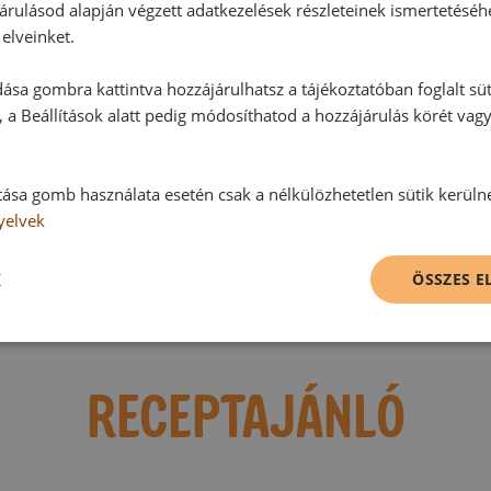
árulásod alapján végzett adatkezelések részleteinek ismertetéséh
elveinket.
Hozzászólások
ása gombra kattintva hozzájárulhatsz a tájékoztatóban foglalt süt
 a Beállítások alatt pedig módosíthatod a hozzájárulás körét vag
Ehhez a recepthez még nem érkeze
tása gomb használata esetén csak a nélkülözhetetlen sütik kerüln
yelvek
Hozzászólás írása
K
ÖSSZES 
Vélemény írásához, kérjük,
jelentke
RECEPTAJÁNLÓ