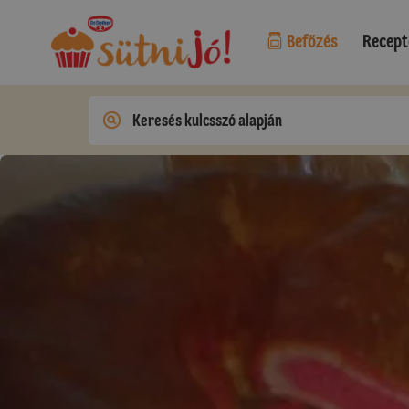
Befőzés
Recept