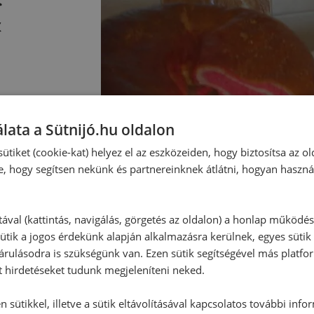
k
lata a Sütnijó.hu oldalon
ütiket (cookie-kat) helyez el az eszközeiden, hogy biztosítsa az ol
e, hogy segítsen nekünk és partnereinknek átlátni, hogyan haszná
tával (kattintás, navigálás, görgetés az oldalon) a honlap működé
ütik a jogos érdekünk alapján alkalmazásra kerülnek, egyes sütik
rulásodra is szükségünk van. Ezen sütik segítségével más platfo
t hirdetéseket tudunk megjeleníteni neked.
 sütikkel, illetve a sütik eltávolításával kapcsolatos további info