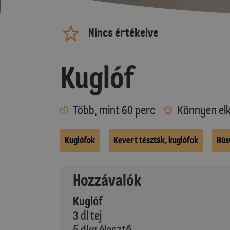
Nincs értékelve
Kuglóf
Több, mint 60 perc
Könnyen elk
Kuglófok
Kevert tészták, kuglófok
Hús
Hozzávalók
Kuglóf
3 dl tej
5 dkg élesztő