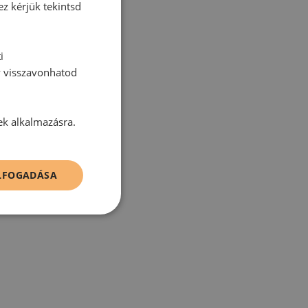
ez kérjük tekintsd
i
y visszavonhatod
tt hozzászólás.
ek alkalmazásra.
ELFOGADÁSA
zz be!