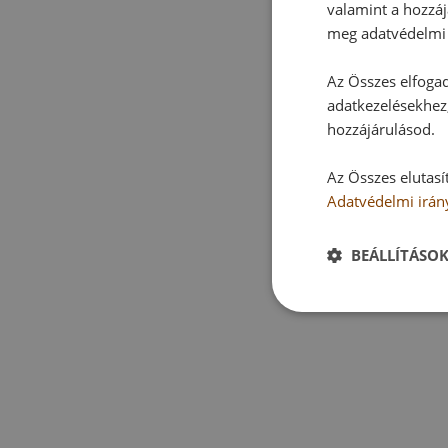
valamint a hozzáj
meg adatvédelmi 
Az Összes elfogad
adatkezelésekhez,
hozzájárulásod.
Az Összes elutasí
Adatvédelmi irán
BEÁLLÍTÁSO