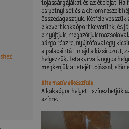
tojássárgájákat és az étolajat. Ha f
csipetnyi sót és a citrom reszelt h
összedagasztjuk. Kétfelé vesszük a 
elkevert kakaóport keverünk, és jó
elnyújtjuk, megszórjuk mazsolával. 
sárga részre, nyújtófával egy kicsi
a palacsintát, majd a kizsírozott,
éshez
helyezzük. Letakarva langyos helye
megkenjük a tetejét tojással, előme
Alternatív elkészítés
A kakaópor helyett, színezhetjük a
színre.
: