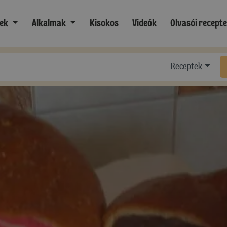
ek
Alkalmak
Kisokos
Videók
Olvasói recept
Receptek