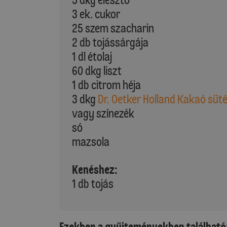
3 ek. cukor
25 szem szacharin
2 db tojássárgája
1 dl étolaj
60 dkg liszt
1 db citrom héja
3 dkg
Dr. Oetker Holland Kakaó süt
vagy színezék
só
mazsola
Kenéshez:
1 db tojás
Ezekben a gyűjteményekben található