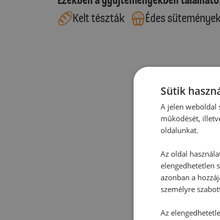
Kelt tészták
Édes süteménye
Sütik haszná
A jelen weboldal s
működését, illetv
oldalunkat.
Az oldal használa
elengedhetetlen s
azonban a hozzájá
személyre szabot
Az elengedhetetlen