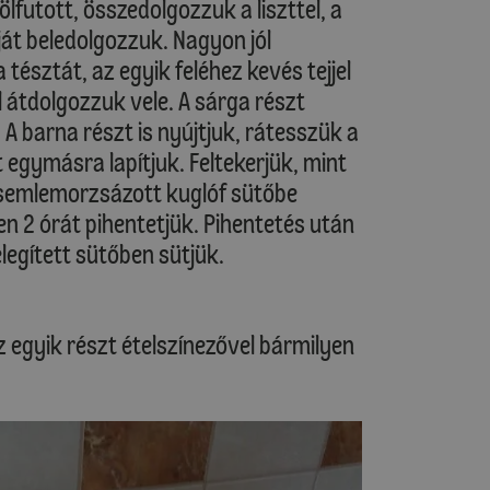
ölfutott, összedolgozzuk a liszttel, a
éját beledolgozzuk. Nagyon jól
tésztát, az egyik feléhez kevés tejjel
l átdolgozzuk vele. A sárga részt
A barna részt is nyújtjuk, rátesszük a
t egymásra lapítjuk. Feltekerjük, mint
 zsemlemorzsázott kuglóf sütőbe
n 2 órát pihentetjük. Pihentetés után
legített sütőben sütjük.
z egyik részt ételszínezővel bármilyen