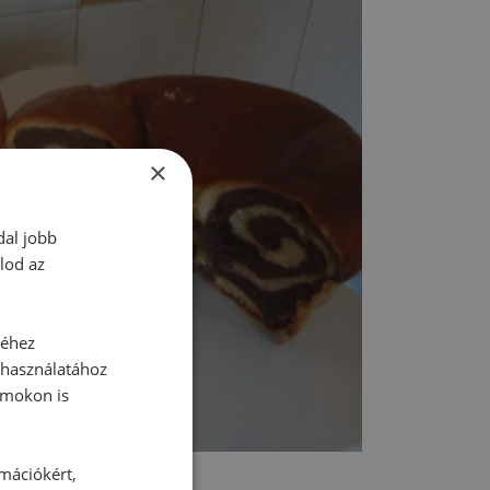
×
dal jobb
lod az
séhez
 használatához
rmokon is
rmációkért,