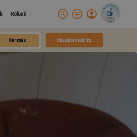
ek
Rólunk
Keresés
Részletes szűrés