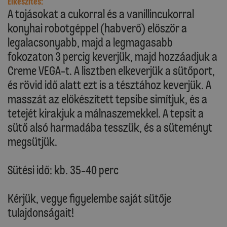
Elkészítés:
A tojásokat a cukorral és a vanillincukorral
konyhai robotgéppel (habverő) először a
legalacsonyabb, majd a legmagasabb
fokozaton 3 percig keverjük, majd hozzáadjuk a
Creme VEGA-t. A lisztben elkeverjük a sütőport,
és rövid idő alatt ezt is a tésztához keverjük. A
masszát az előkészített tepsibe simítjuk, és a
tetejét kirakjuk a málnaszemekkel. A tepsit a
sütő alsó harmadába tesszük, és a süteményt
megsütjük.
Sütési idő: kb. 35-40 perc
Kérjük, vegye figyelembe saját sütője
tulajdonságait!