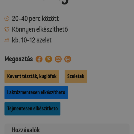
20-40 perc között
Könnyen elkészíthető
kb. 10-12 szelet
Megosztás
Kevert tészták, kuglófok
Szeletek
Laktózmentesen elkészíthető
Tejmentesen elkészíthető
Hozzávalók