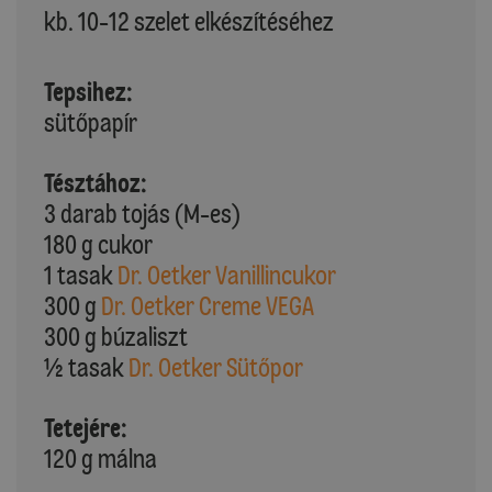
kb. 10-12 szelet elkészítéséhez
Tepsihez:
sütőpapír
Tésztához:
3 darab tojás (M-es)
180 g cukor
1 tasak
Dr. Oetker Vanillincukor
300 g
Dr. Oetker Creme VEGA
300 g búzaliszt
½ tasak
Dr. Oetker Sütőpor
Tetejére:
120 g málna