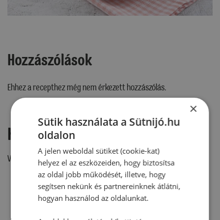
Hozzászólások
Ehhez a recepthez még nem érkezett hozzászólás.
×
Sütik használata a Sütnijó.hu
Hozzászólás írása
oldalon
A jelen weboldal sütiket (cookie-kat)
Vélemény írásához, kérjük,
jelentkezz be!
helyez el az eszközeiden, hogy biztosítsa
az oldal jobb működését, illetve, hogy
segítsen nekünk és partnereinknek átlátni,
hogyan használod az oldalunkat.
RECEPTAJÁNLÓ