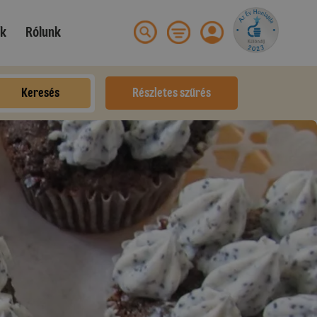
ek
Rólunk
Keresés
Részletes szűrés