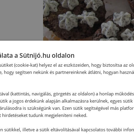
lata a Sütnijó.hu oldalon
ütiket (cookie-kat) helyez el az eszközeiden, hogy biztosítsa az ol
e, hogy segítsen nekünk és partnereinknek átlátni, hogyan haszná
tával (kattintás, navigálás, görgetés az oldalon) a honlap működé
Hozzászólások
ütik a jogos érdekünk alapján alkalmazásra kerülnek, egyes sütik
rulásodra is szükségünk van. Ezen sütik segítségével más platfo
t hirdetéseket tudunk megjeleníteni neked.
Ehhez a recepthez még nem érkeze
 sütikkel, illetve a sütik eltávolításával kapcsolatos további info