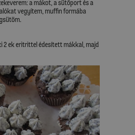
zekeverem: a mákot, a sütőport és a
valókat vegyítem, muffin formába
egsütöm.
2 ek eritrittel édesített mákkal, majd