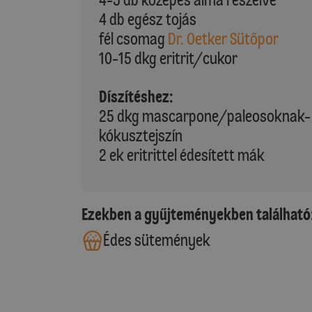
4 db egész tojás
fél csomag
Dr. Oetker Sütőpor
10-15 dkg eritrit/cukor
Díszítéshez:
25 dkg mascarpone/paleosoknak-
kókusztejszín
2 ek eritrittel édesített mák
Ezekben a gyűjteményekben található
Édes sütemények