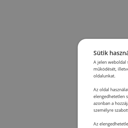
Sütik haszná
A jelen weboldal s
működését, illetv
oldalunkat.
Az oldal használa
elengedhetetlen s
azonban a hozzájá
személyre szabot
Az elengedhetetlen