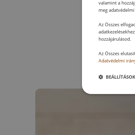
valamint a hozzáj
meg adatvédelmi 
Az Összes elfogad
adatkezelésekhez,
hozzájárulásod.
Az Összes elutasí
Adatvédelmi irán
BEÁLLÍTÁSO