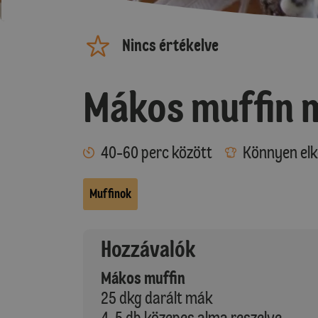
Nincs értékelve
Mákos muffin m
40-60 perc között
Könnyen elk
Muffinok
Hozzávalók
Mákos muffin
25 dkg darált mák
4-5 db közepes alma reszelve