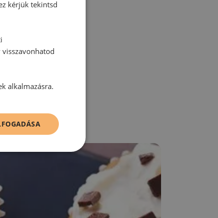
ez kérjük tekintsd
i
zz be!
y visszavonhatod
ek alkalmazásra.
ELFOGADÁSA