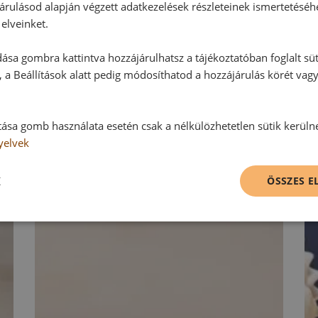
árulásod alapján végzett adatkezelések részleteinek ismertetéséh
elveinket.
Hozzászólás írása
ása gombra kattintva hozzájárulhatsz a tájékoztatóban foglalt süt
Vélemény írásához, kérjük,
jelentke
 a Beállítások alatt pedig módosíthatod a hozzájárulás körét vag
tása gomb használata esetén csak a nélkülözhetetlen sütik kerüln
RECEPTAJÁNLÓ
yelvek
K
ÖSSZES 