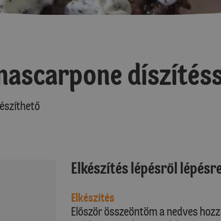
ascarpone díszítéss
észíthető
Elkészítés lépésről lépésr
Elkészítés
Először összeöntöm a nedves hozzáv