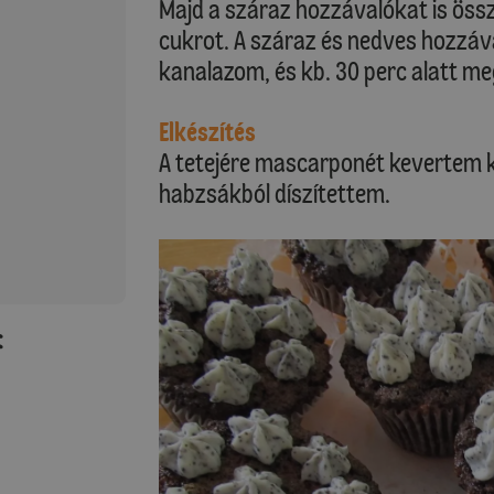
Majd a száraz hozzávalókat is öss
cukrot. A száraz és nedves hozzá
kanalazom, és kb. 30 perc alatt m
Elkészítés
A tetejére mascarponét kevertem ki 
habzsákból díszítettem.
: