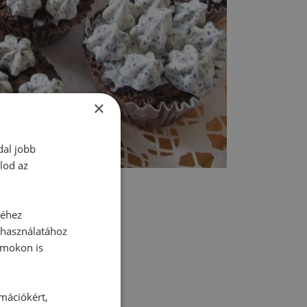
×
dal jobb
lod az
séhez
 használatához
rmokon is
tt hozzászólás.
rmációkért,