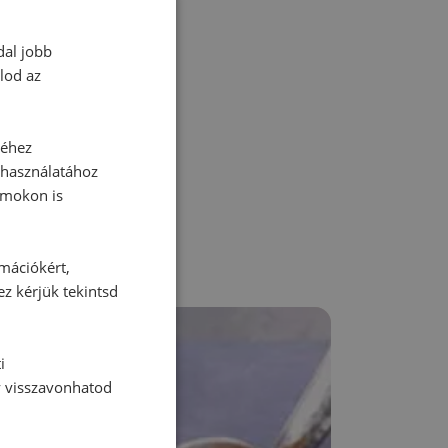
dal jobb
lod az
zz be!
séhez
 használatához
rmokon is
rmációkért,
ez kérjük tekintsd
i
y visszavonhatod