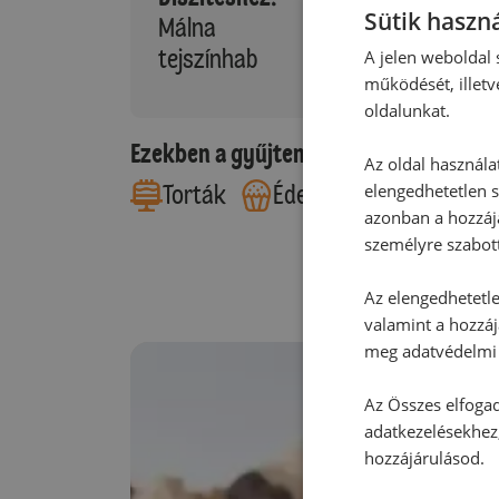
Sütik haszná
Málna
tejszínhab
A jelen weboldal s
működését, illetv
oldalunkat.
Ezekben a gyűjteményekben található
Az oldal használa
Torták
Édes sütemények
elengedhetetlen s
azonban a hozzájá
személyre szabot
Az elengedhetetlen
valamint a hozzáj
meg adatvédelmi 
Az Összes elfogad
adatkezelésekhez,
hozzájárulásod.