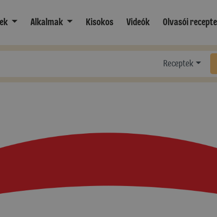
ek
Alkalmak
Kisokos
Videók
Olvasói recept
Receptek