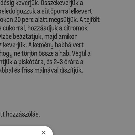
edésig keverjük. Összekeverjük a
beledolgozzuk a sütőporral elkevert
fokon 20 perc alatt megsütjük. A tejfölt
ás cukorral, hozzáadjuk a citromok
t vízbe beáztatjuk, majd amikor
z keverjük. A kemény habbá vert
 hogy ne törjön össze a hab. Végül a
tjük a piskótára, és 2-3 órára a
bal és friss málnával díszítjük.
tt hozzászólás.
×