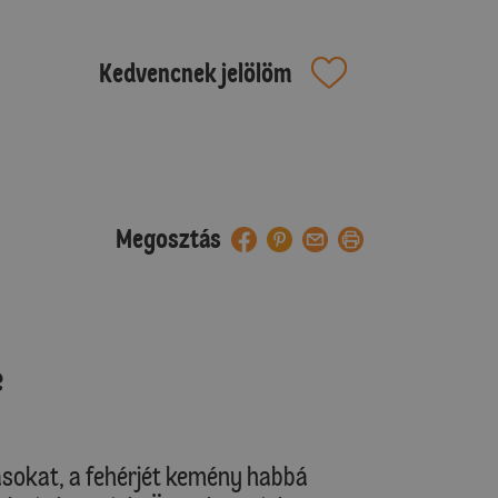
Kedvencnek jelölöm
Megosztás
e
ásokat, a fehérjét kemény habbá