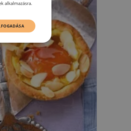
ek alkalmazásra.
ELFOGADÁSA