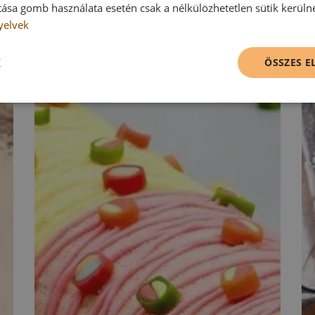
tása gomb használata esetén csak a nélkülözhetetlen sütik kerüln
yelvek
K
ÖSSZES 