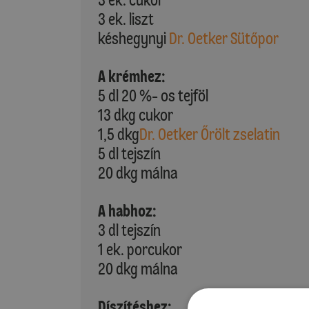
3 ek. liszt
késhegynyi
Dr. Oetker Sütőpor
A krémhez:
5 dl 20 %- os tejföl
13 dkg cukor
1,5 dkg
Dr. Oetker Őrölt zselatin
5 dl tejszín
20 dkg málna
A habhoz:
3 dl tejszín
1 ek. porcukor
20 dkg málna
Díszítéshez: