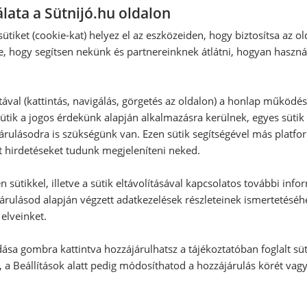
lata a Sütnijó.hu oldalon
Hozzászólás írása
ütiket (cookie-kat) helyez el az eszközeiden, hogy biztosítsa az ol
e, hogy segítsen nekünk és partnereinknek átlátni, hogyan haszná
Vélemény írásához, kérjük,
jelentke
:
tával (kattintás, navigálás, görgetés az oldalon) a honlap működé
ütik a jogos érdekünk alapján alkalmazásra kerülnek, egyes sütik
rulásodra is szükségünk van. Ezen sütik segítségével más platfo
RECEPTAJÁNLÓ
t hirdetéseket tudunk megjeleníteni neked.
 sütikkel, illetve a sütik eltávolításával kapcsolatos további info
árulásod alapján végzett adatkezelések részleteinek ismertetéséh
elveinket.
ása gombra kattintva hozzájárulhatsz a tájékoztatóban foglalt süt
 a Beállítások alatt pedig módosíthatod a hozzájárulás körét vag