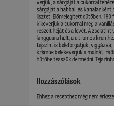
verjük, a sárgáját a cukorral fehér
sárgáját a habbal, és kanalanként 
lisztet. Előmelegített sütőben, 180 
kikeverjük a cukorral meg a vaníli
reszelt héját és a levét. A zselatin
langyosra hűlt, a citromos krémhe
tejszínt is beleforgatjuk, vigyázva,
krémbe belekeverjük a málnát, ráön
hűtőbe tesszük dermedni. Tejszínhab
Hozzászólások
Ehhez a recepthez még nem érkeze