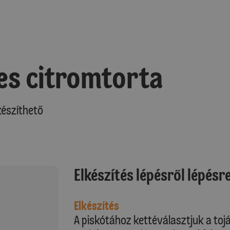
es citromtorta
észíthető
Elkészítés lépésről lépésr
Elkészítés
A piskótához kettéválasztjuk a toj