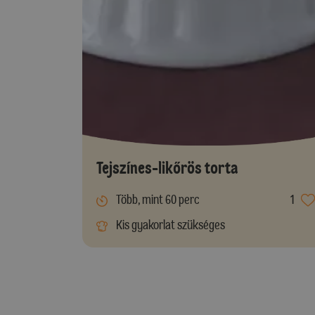
Tejszínes-likőrös torta
Több, mint 60 perc
1
Kis gyakorlat szükséges