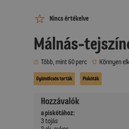
Nincs értékelve
Málnás-tejszín
Több, mint 60 perc
Könnyen elk
Gyümölcsös torták
Piskóták
Hozzávalók
a piskótához:
3 tojás
3 ek. cukor