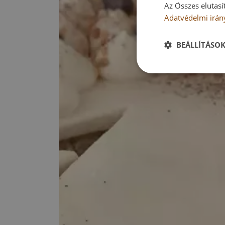
Az Összes elutasí
Adatvédelmi irán
BEÁLLÍTÁSO