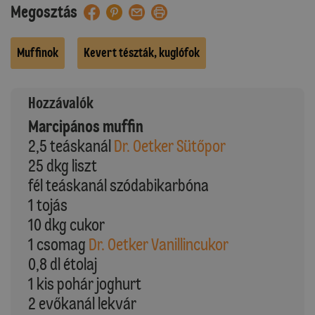
Megosztás
Muffinok
Kevert tészták, kuglófok
Hozzávalók
Marcipános muffin
2,5 teáskanál
Dr. Oetker Sütőpor
25 dkg liszt
fél teáskanál szódabikarbóna
1 tojás
10 dkg cukor
1 csomag
Dr. Oetker Vanillincukor
0,8 dl étolaj
1 kis pohár joghurt
2 evőkanál lekvár