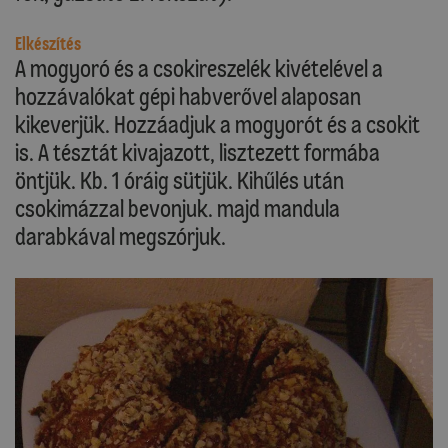
Elkészítés
A mogyoró és a csokireszelék kivételével a
hozzávalókat gépi habverővel alaposan
kikeverjük. Hozzáadjuk a mogyorót és a csokit
is. A tésztát kivajazott, lisztezett formába
öntjük. Kb. 1 óráig sütjük. Kihűlés után
csokimázzal bevonjuk. majd mandula
darabkával megszórjuk.