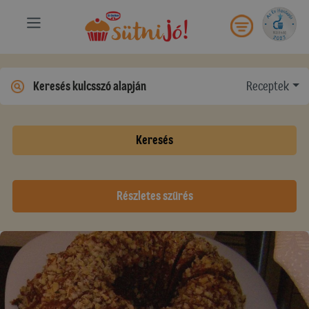
Receptek
Keresés
Részletes szűrés