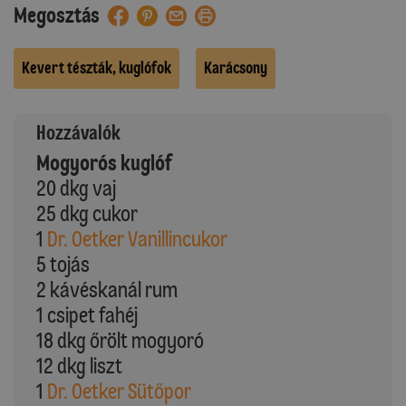
Megosztás
Kevert tészták, kuglófok
Karácsony
Hozzávalók
Mogyorós kuglóf
20 dkg vaj
25 dkg cukor
1
Dr. Oetker Vanillincukor
5 tojás
2 kávéskanál rum
1 csipet fahéj
18 dkg őrölt mogyoró
12 dkg liszt
1
Dr. Oetker Sütőpor