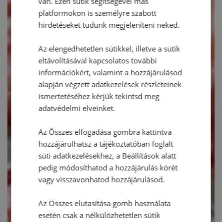
van. Ezen sütik segítségével más
platformokon is személyre szabott
hirdetéseket tudunk megjeleníteni neked.
Az elengedhetetlen sütikkel, illetve a sütik
eltávolításával kapcsolatos további
információkért, valamint a hozzájárulásod
alapján végzett adatkezelések részleteinek
ismertetéséhez kérjük tekintsd meg
adatvédelmi elveinket.
Az Összes elfogadása gombra kattintva
hozzájárulhatsz a tájékoztatóban foglalt
süti adatkezelésekhez, a Beállítások alatt
pedig módosíthatod a hozzájárulás körét
vagy visszavonhatod hozzájárulásod.
Az Összes elutasítása gomb használata
esetén csak a nélkülözhetetlen sütik