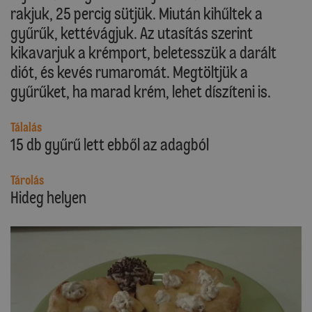
rakjuk, 25 percig sütjük. Miután kihűltek a
gyűrűk, kettévágjuk. Az utasítás szerint
kikavarjuk a krémport, beletesszük a darált
diót, és kevés rumaromát. Megtöltjük a
gyűrűket, ha marad krém, lehet díszíteni is.
Tálalás
15 db gyűrű lett ebből az adagból
Tárolás
Hideg helyen