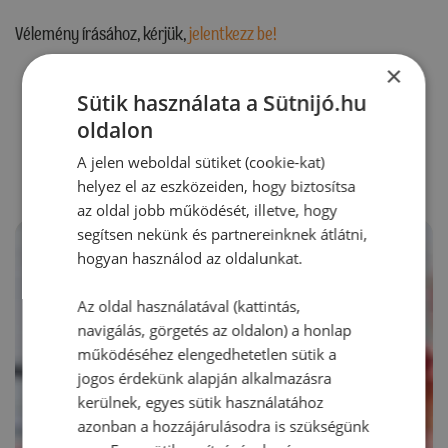
Vélemény írásához, kérjük,
jelentkezz be!
×
Sütik használata a Sütnijó.hu
RECEPTAJÁNLÓ
oldalon
A jelen weboldal sütiket (cookie-kat)
helyez el az eszközeiden, hogy biztosítsa
az oldal jobb működését, illetve, hogy
segítsen nekünk és partnereinknek átlátni,
hogyan használod az oldalunkat.
Az oldal használatával (kattintás,
navigálás, görgetés az oldalon) a honlap
működéséhez elengedhetetlen sütik a
jogos érdekünk alapján alkalmazásra
kerülnek, egyes sütik használatához
azonban a hozzájárulásodra is szükségünk