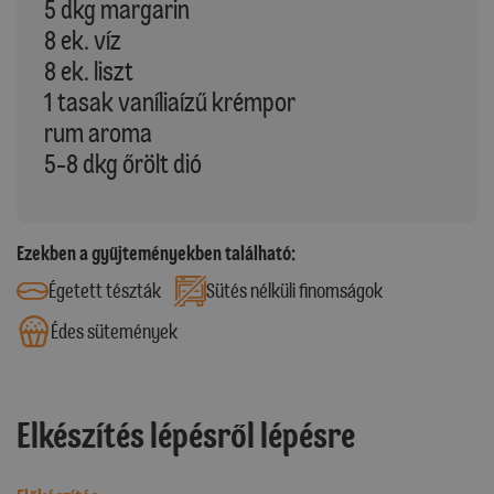
5 dkg margarin
8 ek. víz
8 ek. liszt
1 tasak vaníliaízű krémpor
rum aroma
5-8 dkg őrölt dió
Ezekben a gyűjteményekben található:
Égetett tészták
Sütés nélküli finomságok
Édes sütemények
Elkészítés lépésről lépésre