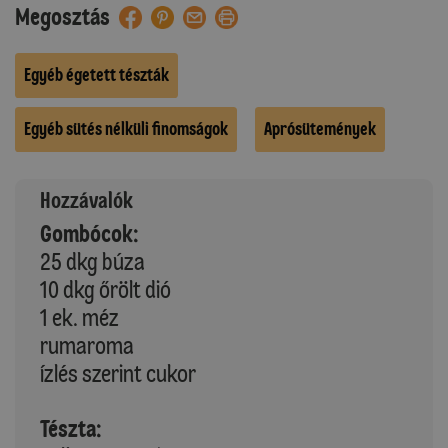
Megosztás
Egyéb égetett tészták
Egyéb sütés nélküli finomságok
Aprósütemények
Hozzávalók
Gombócok:
25 dkg búza
10 dkg őrölt dió
1 ek. méz
rumaroma
ízlés szerint cukor
Tészta: