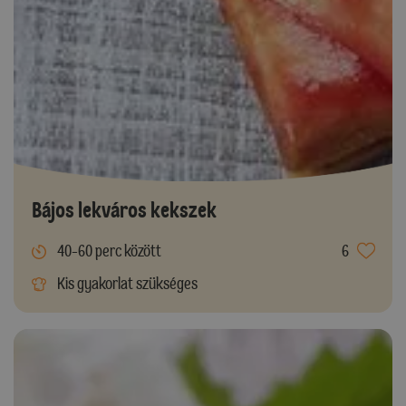
Bájos lekváros kekszek
40-60 perc között
6
Kis gyakorlat szükséges