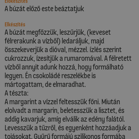
Előkészítés
A búzát előző este beáztatjuk
Elkészítés
A búzát megfőzzük, leszűrjük, (keveset
félrerakunk a vízből) ledaráljuk, majd
összekeverjük a dióval, mézzel. Ízlés szerint
cukrozzuk, ízesítjük a rumaromával. A félretett
vízből annyit adunk hozzá, hogy formálható
legyen. Én csokoládé reszelékbe is
mártogattam, de elmaradhat.
A tészta:
A margarint a vízzel feltesszük főni. Miután
elolvadt a margarin, beletesszük a lisztet, és
addig kavarjuk, amíg elválik az edény falától.
Levesszük a tűzről, és egyenként hozzáadjuk a
tojásokat. Gyűrű formájú szilikonos formába