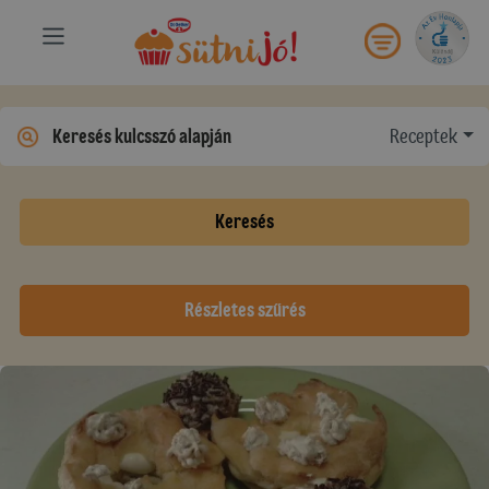
Receptek
Keresés
Részletes szűrés