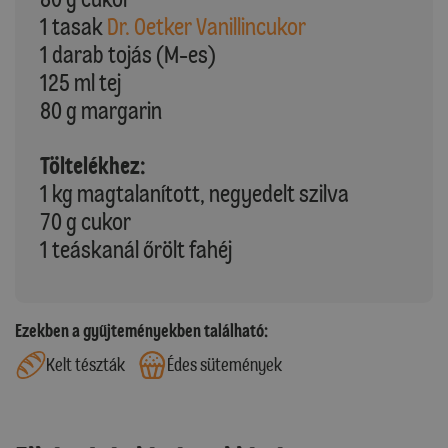
1 tasak
Dr. Oetker Vanillincukor
1 darab tojás (M-es)
125 ml tej
80 g margarin
Töltelékhez:
1 kg magtalanított, negyedelt szilva
70 g cukor
1 teáskanál őrölt fahéj
Ezekben a gyűjteményekben található:
Kelt tészták
Édes sütemények