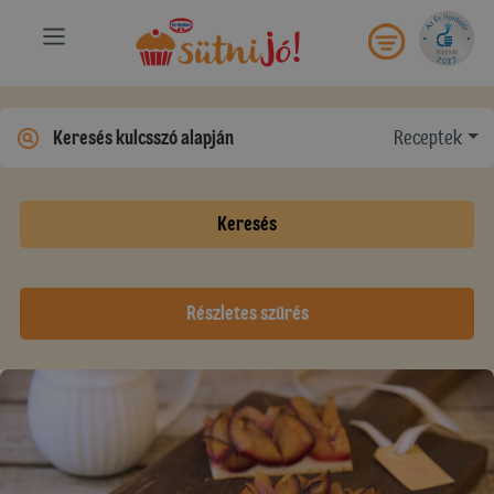
Receptek
Keresés
Részletes szűrés