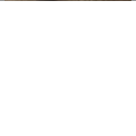
Almás csemege
40-60 perc között
0
Könnyen elkészíthető