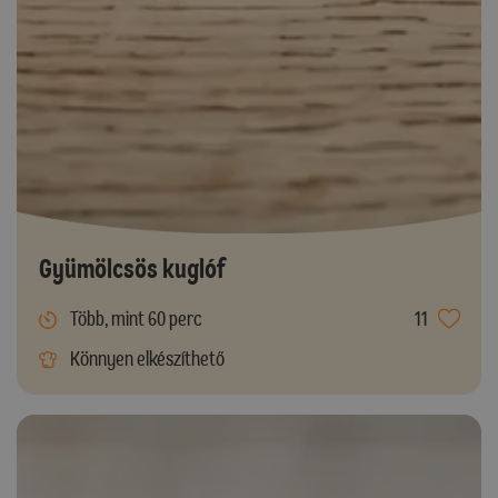
Gyümölcsös kuglóf
Több, mint 60 perc
11
Könnyen elkészíthető