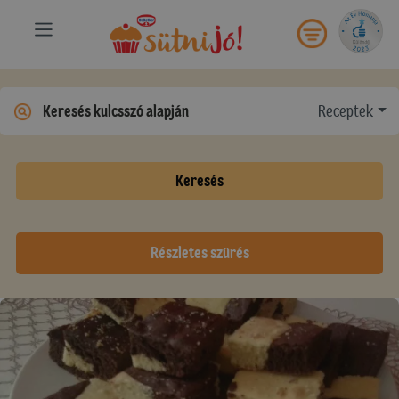
Receptek
Keresés
Részletes szűrés