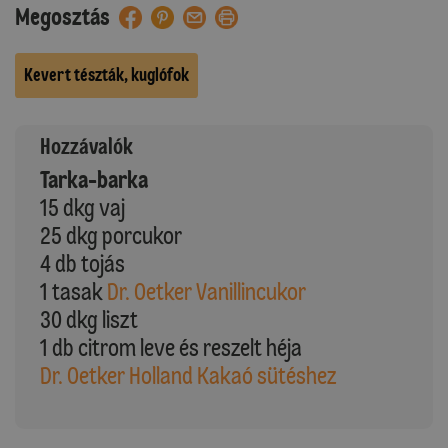
Megosztás
Kevert tészták, kuglófok
Hozzávalók
Tarka-barka
15 dkg vaj
25 dkg porcukor
4 db tojás
1 tasak
Dr. Oetker Vanillincukor
30 dkg liszt
1 db citrom leve és reszelt héja
Dr. Oetker Holland Kakaó sütéshez