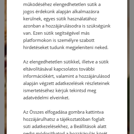
működéséhez elengedhetetlen sütik a
jogos érdekünk alapján alkalmazásra
kerülnek, egyes sütik használatához
azonban a hozzájárulásodra is szükségünk
van. Ezen sütik segítségével más
platformokon is személyre szabott
hirdetéseket tudunk megjeleníteni neked.
Az elengedhetetlen sütikkel, illetve a sütik
eltávolításával kapcsolatos további
információkért, valamint a hozzájárulásod
alapján végzett adatkezelések részleteinek
ismertetéséhez kérjük tekintsd meg
adatvédelmi elveinket.
Az Összes elfogadása gombra kattintva
hozzájárulhatsz a tájékoztatóban foglalt
süti adatkezelésekhez, a Beállítások alatt
pedig módosíthatod a hozzájárulás körét