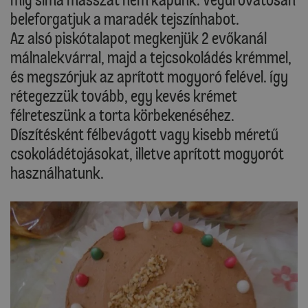
beleforgatjuk a maradék tejszínhabot.
Az alsó piskótalapot megkenjük 2 evőkanál
málnalekvárral, majd a tejcsokoládés krémmel,
és megszórjuk az aprított mogyoró felével. Így
rétegezzük tovább, egy kevés krémet
félreteszünk a torta körbekenéséhez.
Díszítésként félbevágott vagy kisebb méretű
csokoládétojásokat, illetve aprított mogyorót
használhatunk.