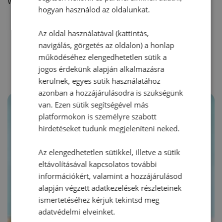
Vélemény írásához, kérjük,
jelentkezz be!
hogyan használod az oldalunkat.
Az oldal használatával (kattintás,
RECEPTAJÁNLÓ
navigálás, görgetés az oldalon) a honlap
működéséhez elengedhetetlen sütik a
jogos érdekünk alapján alkalmazásra
kerülnek, egyes sütik használatához
azonban a hozzájárulásodra is szükségünk
van. Ezen sütik segítségével más
platformokon is személyre szabott
hirdetéseket tudunk megjeleníteni neked.
Az elengedhetetlen sütikkel, illetve a sütik
eltávolításával kapcsolatos további
információkért, valamint a hozzájárulásod
alapján végzett adatkezelések részleteinek
ismertetéséhez kérjük tekintsd meg
adatvédelmi elveinket.