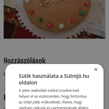
Hozzászólások
×
Ehhez a recepthez még nem érkezett hozzászólás.
Sütik használata a Sütnijó.hu
oldalon
A jelen weboldal sütiket (cookie-kat)
Hozzászólás írása
helyez el az eszközeiden, hogy biztosítsa
az oldal jobb működését, illetve, hogy
segítsen nekünk és partnereinknek átlátni,