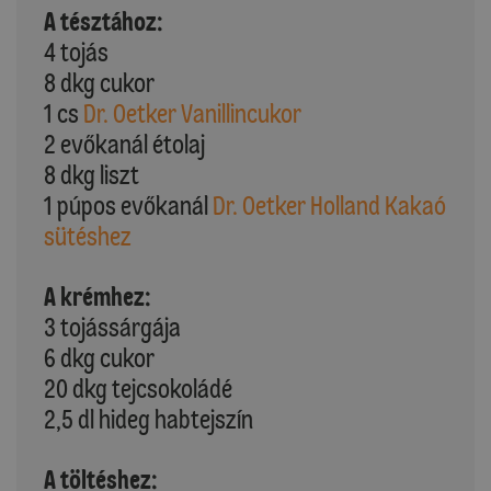
A tésztához:
4 tojás
8 dkg cukor
1 cs
Dr. Oetker Vanillincukor
2 evőkanál étolaj
8 dkg liszt
1 púpos evőkanál
Dr. Oetker Holland Kakaó
sütéshez
A krémhez:
3 tojássárgája
6 dkg cukor
20 dkg tejcsokoládé
2,5 dl hideg habtejszín
A töltéshez: