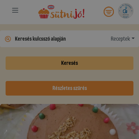
Receptek
Keresés
Részletes szűrés