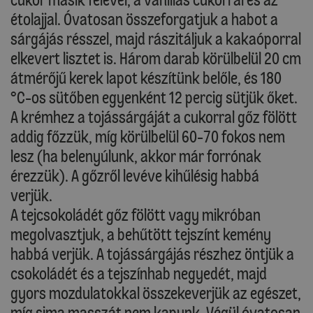
étolajjal. Óvatosan összeforgatjuk a habot a
sárgájás résszel, majd rászitáljuk a kakaóporral
elkevert lisztet is. Három darab körülbelül 20 cm
átmérőjű kerek lapot készítünk belőle, és 180
°C-os sütőben egyenként 12 percig sütjük őket.
A krémhez a tojássárgáját a cukorral gőz fölött
addig főzzük, míg körülbelül 60-70 fokos nem
lesz (ha belenyúlunk, akkor már forrónak
érezzük). A gőzről levéve kihűlésig habbá
verjük.
A tejcsokoládét gőz fölött vagy mikróban
megolvasztjuk, a behűtött tejszínt kemény
habbá verjük. A tojássárgájás részhez öntjük a
csokoládét és a tejszínhab negyedét, majd
gyors mozdulatokkal összekeverjük az egészet,
míg sima masszát nem kapunk. Végül óvatosan