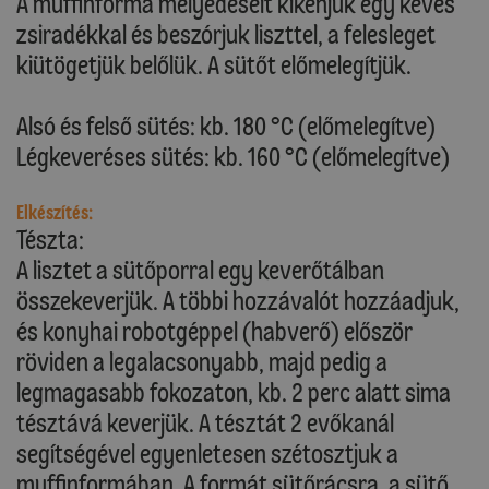
A muffinforma mélyedéseit kikenjük egy kevés
zsiradékkal és beszórjuk liszttel, a felesleget
kiütögetjük belőlük. A sütőt előmelegítjük.
Alsó és felső sütés: kb. 180 °C (előmelegítve)
Légkeveréses sütés: kb. 160 °C (előmelegítve)
Elkészítés:
Tészta:
A lisztet a sütőporral egy keverőtálban
összekeverjük. A többi hozzávalót hozzáadjuk,
és konyhai robotgéppel (habverő) először
röviden a legalacsonyabb, majd pedig a
legmagasabb fokozaton, kb. 2 perc alatt sima
tésztává keverjük. A tésztát 2 evőkanál
segítségével egyenletesen szétosztjuk a
muffinformában. A formát sütőrácsra, a sütő