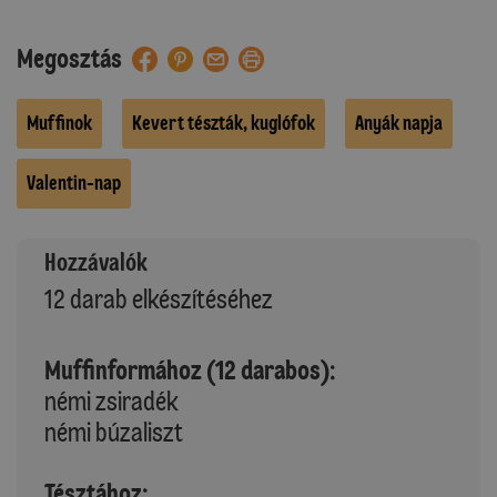
Megosztás
Muffinok
Kevert tészták, kuglófok
Anyák napja
Valentin-nap
Hozzávalók
12 darab elkészítéséhez
Muffinformához (12 darabos):
némi zsiradék
némi búzaliszt
Tésztához: