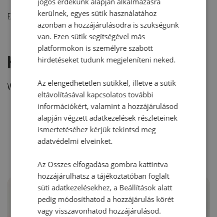
jogos érdekünk alapján alkalmazásra
kerülnek, egyes sütik használatához
Ehhez a recepthez még nem érkezett hozzászólás.
azonban a hozzájárulásodra is szükségünk
van. Ezen sütik segítségével más
platformokon is személyre szabott
Hozzászólás írása
hirdetéseket tudunk megjeleníteni neked.
Az elengedhetetlen sütikkel, illetve a sütik
Vélemény írásához, kérjük,
jelentkezz be!
eltávolításával kapcsolatos további
információkért, valamint a hozzájárulásod
alapján végzett adatkezelések részleteinek
RECEPTAJÁNLÓ
ismertetéséhez kérjük tekintsd meg
adatvédelmi elveinket.
Az Összes elfogadása gombra kattintva
hozzájárulhatsz a tájékoztatóban foglalt
süti adatkezelésekhez, a Beállítások alatt
pedig módosíthatod a hozzájárulás körét
vagy visszavonhatod hozzájárulásod.