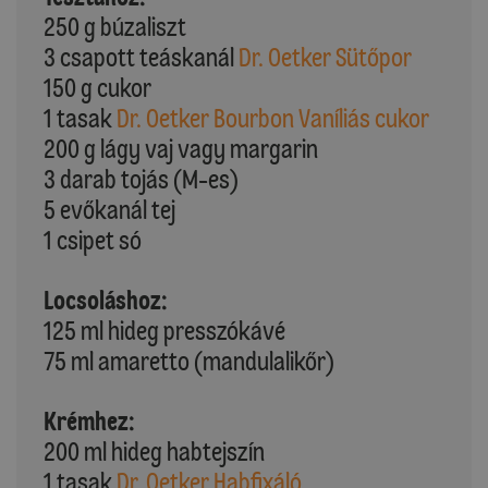
250 g búzaliszt
3 csapott teáskanál
Dr. Oetker Sütőpor
150 g cukor
1 tasak
Dr. Oetker Bourbon Vaníliás cukor
200 g lágy vaj vagy margarin
3 darab tojás (M-es)
5 evőkanál tej
1 csipet só
Locsoláshoz:
125 ml hideg presszókávé
75 ml amaretto (mandulalikőr)
Krémhez:
200 ml hideg habtejszín
1 tasak
Dr. Oetker Habfixáló