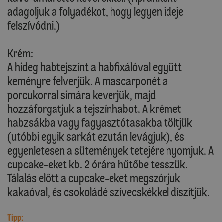
adagoljuk a folyadékot, hogy legyen ideje
felszívódni.)
Krém:
A hideg habtejszínt a habfixálóval együtt
keményre felverjük. A mascarponét a
porcukorral simára keverjük, majd
hozzáforgatjuk a tejszínhabot. A krémet
habzsákba vagy fagyasztótasakba töltjük
(utóbbi egyik sarkát ezután levágjuk), és
egyenletesen a sütemények tetejére nyomjuk. A
cupcake-eket kb. 2 órára hűtőbe tesszük.
Tálalás előtt a cupcake-eket megszórjuk
kakaóval, és csokoládé szívecskékkel díszítjük.
Tipp: