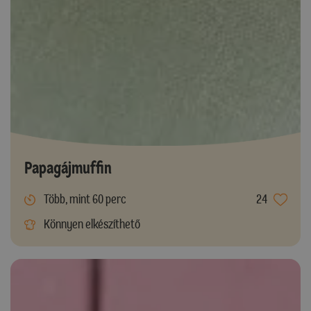
Papagájmuffin
Több, mint 60 perc
24
Könnyen elkészíthető