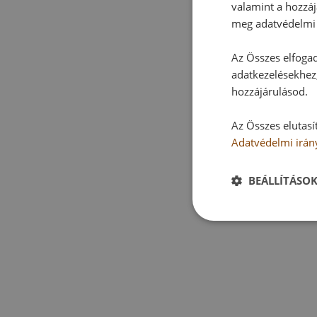
valamint a hozzáj
meg adatvédelmi 
Az Összes elfogad
adatkezelésekhez,
hozzájárulásod.
Az Összes elutasí
Adatvédelmi irán
BEÁLLÍTÁSO