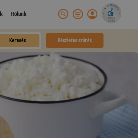
ek
Rólunk
Keresés
Részletes szűrés