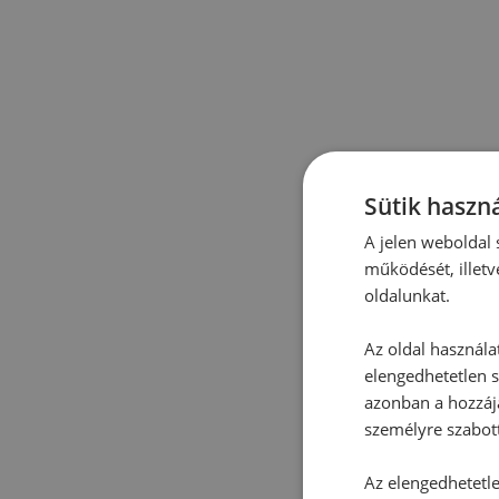
Sütik haszná
A jelen weboldal s
működését, illetv
oldalunkat.
Az oldal használa
elengedhetetlen s
azonban a hozzájá
személyre szabot
Az elengedhetetlen