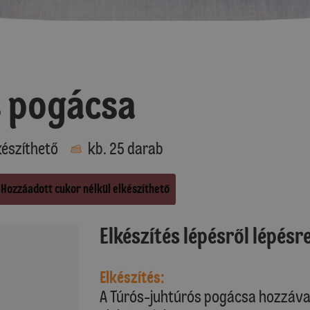
s pogácsa
észíthető
kb. 25 darab
Hozzáadott cukor nélkül elkészíthető
Elkészítés lépésről lépésr
Elkészítés:
A Túrós-juhtúrós pogácsa hozzával