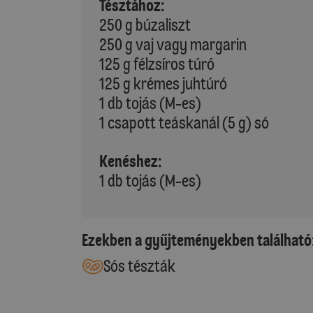
Tésztához:
250 g búzaliszt
250 g vaj vagy margarin
125 g félzsíros túró
125 g krémes juhtúró
1 db tojás (M-es)
1 csapott teáskanál (5 g) só
Kenéshez:
1 db tojás (M-es)
Ezekben a gyűjteményekben található
Sós tészták