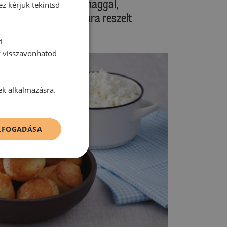
díszíthetjük köménymaggal,
ez kérjük tekintsd
l, vagy egyéb finomra reszelt
i
y visszavonhatod
ek alkalmazásra.
ELFOGADÁSA