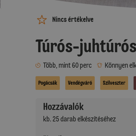
Nincs értékelve
Túrós-juhtúró
Több, mint 60 perc
Könnyen elk
Pogácsák
Vendégváró
Szilveszter
Hozzávalók
kb. 25 darab elkészítéséhez