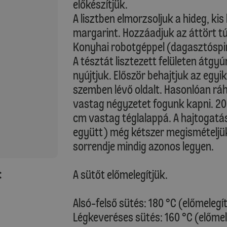
előkészítjük.
A lisztben elmorzsoljuk a hideg, ki
margarint. Hozzáadjuk az áttört túró
Konyhai robotgéppel (dagasztóspi
A tésztát lisztezett felületen átgyú
nyújtjuk. Először behajtjuk az egyik
szemben lévő oldalt. Hasonlóan ráha
vastag négyzetet fogunk kapni. 20 p
cm vastag téglalappá. A hajtogatás
együtt) még kétszer megismételjük
sorrendje mindig azonos legyen.
:
A sütőt előmelegítjük.
Alsó-felső sütés: 180 °C (előmelegí
Légkeveréses sütés: 160 °C (előmel