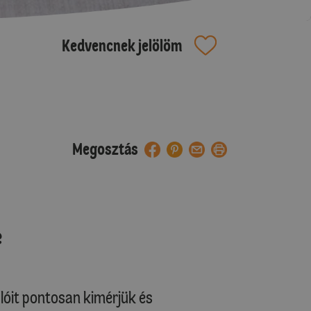
Kedvencnek jelölöm
Megosztás
e
óit pontosan kimérjük és