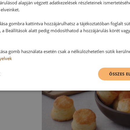
A Túrós-juhtúrós pogácsa tetejét 
árulásod alapján végzett adatkezelések részleteinek ismertetéséh
szezámmaggal, reszelt parmezánna
elveinket.
kemény/félkemény sajttal.
ása gombra kattintva hozzájárulhatsz a tájékoztatóban foglalt süt
 a Beállítások alatt pedig módosíthatod a hozzájárulás körét vag
tása gomb használata esetén csak a nélkülözhetetlen sütik kerüln
yelvek
K
ÖSSZES 