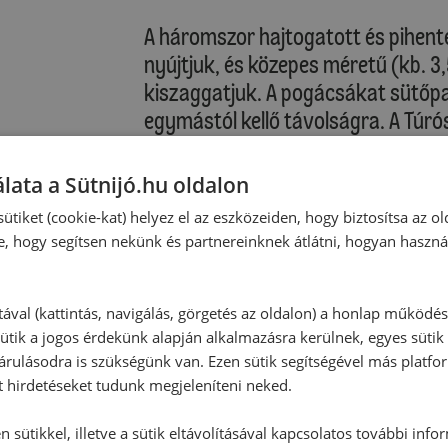
A háromszor hajtogatott és pihent
nyújtjuk, és közepes méretű (kb. 
kiszaggatjuk. A pogácsákat sütőpa
egymástól kellő távolságra. A Túr
a felvert tojással. A sütőlemezt a 
pogácsákat megsütjük.
lata a Sütnijó.hu oldalon
ütiket (cookie-kat) helyez el az eszközeiden, hogy biztosítsa az ol
Sütési idő: kb. 25 perc
e, hogy segítsen nekünk és partnereinknek átlátni, hogyan haszná
A kész pogácsákat a sütőlemezzel e
tával (kattintás, navigálás, görgetés az oldalon) a honlap működé
ütik a jogos érdekünk alapján alkalmazásra kerülnek, egyes sütik
Tipp:
rulásodra is szükségünk van. Ezen sütik segítségével más platfo
A pogácsaszaggatót mártsuk lisztb
t hirdetéseket tudunk megjeleníteni neked.
pogácsákat.
A felvert tojást keverjük el egy kisk
 sütikkel, illetve a sütik eltávolításával kapcsolatos további info