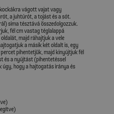
s kockákra vágott vajat vagy
t, a juhtúrót, a tojást és a sót.
rál) sima tésztává összedolgozzuk.
rjuk, fél cm vastag téglalappá
 oldalát, majd ráhajtjuk a vele
jtogatjuk a másik két oldalt is, egy
ercet pihentetjük, majd kinyújtjuk fél
t és a nyújtást (pihentetéssel
 úgy, hogy a hajtogatás iránya és
tve)
egítve)