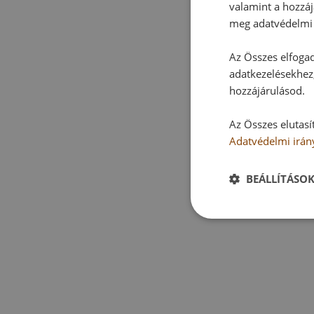
valamint a hozzáj
meg adatvédelmi 
Az Összes elfogad
adatkezelésekhez,
hozzájárulásod.
Az Összes elutasí
Adatvédelmi irán
BEÁLLÍTÁSO