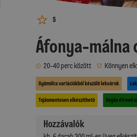
5
Áfonya-málna
20-40 perc között
Könnyen elk
Gyümölcs variációkból készülő lekvárok
Lak
Tojásmentesen elkészíthető
Vegán étrend sz
Hozzávalók
kb. 6 darab 300 ml-es üveg elkészí