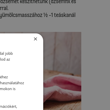
dzsemet készíthetünk (dzsemfix és
rral.
a gyümölcsmasszához ½ -1 teáskanál
×
dal jobb
lod az
séhez
 használatához
rmokon is
rmációkért,