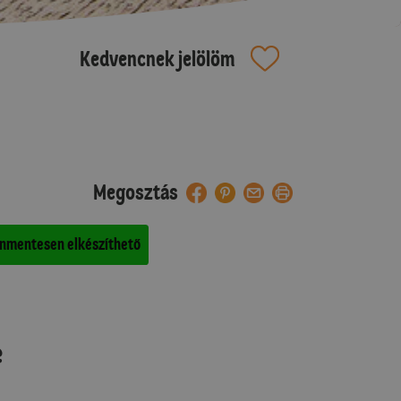
Kedvencnek jelölöm
Megosztás
nmentesen elkészíthető
e