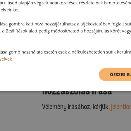
árulásod alapján végzett adatkezelések részleteinek ismertetéséh
elveinket.
ása gombra kattintva hozzájárulhatsz a tájékoztatóban foglalt süt
 a Beállítások alatt pedig módosíthatod a hozzájárulás körét vag
Hozzászólások
tása gomb használata esetén csak a nélkülözhetetlen sütik kerüln
yelvek
Ehhez a recepthez még nem érkeze
K
ÖSSZES 
Hozzászólás írása
Vélemény írásához, kérjük,
jelentke