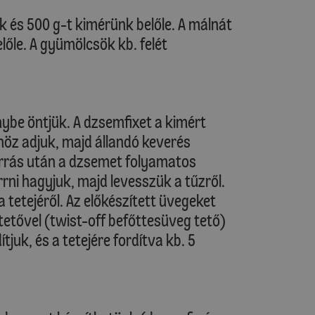
és 500 g-t kimérünk belőle. A málnát
őle. A gyümölcsök kb. felét
be öntjük. A dzsemfixet a kimért
höz adjuk, majd állandó keverés
Forrás után a dzsemet folyamatos
rrni hagyjuk, majd levesszük a tűzről.
a tetejéről. Az előkészített üvegeket
tetővel (twist-off befőttesüveg tető)
juk, és a tetejére fordítva kb. 5