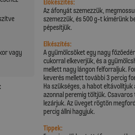
Előkészítés:
Az áfonyát szemezzük, megmossuk 
szítve
szemezzük, és 500 g-t kimérünk bel
pépesítjük.
Elkészítés:
ukor vagy
A gyümölcsöket egy nagy főzőedény
cukorral elkeverjük, és a gyümölcs
mellett nagy lángon felforraljuk. 
keverés mellett további 3 percig fo
Ha szükséges, a habot eltávolítjuk 
:
azonnal peremig töltjük. Csavaros 
lezárjuk. Az üveget rögtön megfordít
percig állni hagyjuk.
Tippek: