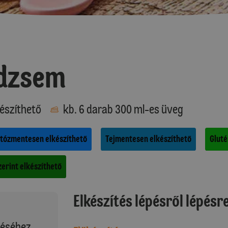
 dzsem
észíthető
kb. 6 darab 300 ml-es üveg
tózmentesen elkészíthető
Tejmentesen elkészíthető
Gluté
erint elkészíthető
Elkészítés lépésről lépésr
téséhez