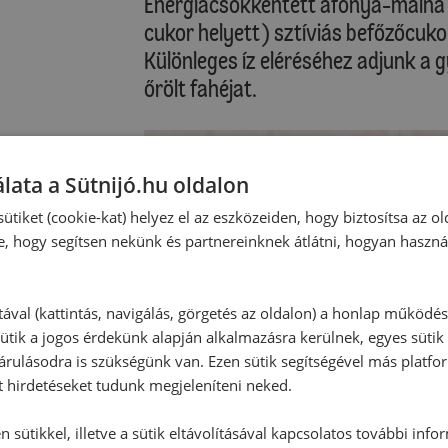
Energiacsökkentett áfonya-málna 
cukor helyett) sztíviás befőzőcuko
Különleges íz eléréséhez adjunk 
őrölt fahéjat.
lata a Sütnijó.hu oldalon
ütiket (cookie-kat) helyez el az eszközeiden, hogy biztosítsa az ol
e, hogy segítsen nekünk és partnereinknek átlátni, hogyan haszná
tával (kattintás, navigálás, görgetés az oldalon) a honlap működé
ütik a jogos érdekünk alapján alkalmazásra kerülnek, egyes sütik
rulásodra is szükségünk van. Ezen sütik segítségével más platfo
t hirdetéseket tudunk megjeleníteni neked.
 sütikkel, illetve a sütik eltávolításával kapcsolatos további info