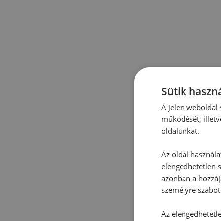
Sütik haszná
A jelen weboldal s
működését, illetv
oldalunkat.
Az oldal használa
elengedhetetlen s
azonban a hozzájá
személyre szabot
Az elengedhetetlen