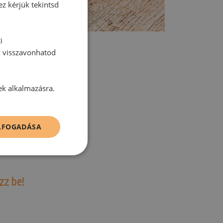
ez kérjük tekintsd
i
y visszavonhatod
ek alkalmazásra.
tt hozzászólás.
ELFOGADÁSA
zz be!