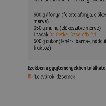
600 g áfonya (fekete áfonya, előké
mérve)
650 g málna (előkészítve mérve)
1 tasak
Dr. Oetker Dzsemfix 2:1
500 g cukor (fehér-, barna-, nádc
fruktóz)
Ezekben a gyűjteményekben található
Lekvárok, dzsemek