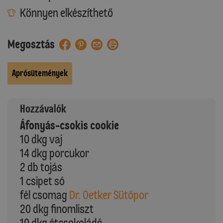
Könnyen elkészíthető
Megosztás
Aprósütemények
Hozzávalók
Áfonyás-csokis cookie
10 dkg vaj
14 dkg porcukor
2 db tojás
1 csipet só
fél csomag
Dr. Oetker Sütőpor
20 dkg finomliszt
10 dkg étcsokoládé