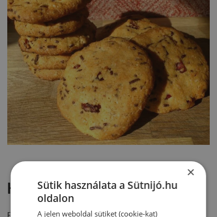
×
Sütik használata a Sütnijó.hu
Hozzászólások
oldalon
A jelen weboldal sütiket (cookie-kat)
Ehhez a recepthez még nem érkezett hozzászólás.