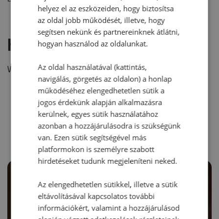
helyez el az eszközeiden, hogy biztosítsa
az oldal jobb működését, illetve, hogy
segítsen nekünk és partnereinknek átlátni,
Hozzászólás írása
hogyan használod az oldalunkat.
Az oldal használatával (kattintás,
Vélemény írásához, kérjük,
jelentkezz be!
navigálás, görgetés az oldalon) a honlap
működéséhez elengedhetetlen sütik a
jogos érdekünk alapján alkalmazásra
RECEPTAJÁNLÓ
kerülnek, egyes sütik használatához
azonban a hozzájárulásodra is szükségünk
van. Ezen sütik segítségével más
platformokon is személyre szabott
hirdetéseket tudunk megjeleníteni neked.
Az elengedhetetlen sütikkel, illetve a sütik
eltávolításával kapcsolatos további
információkért, valamint a hozzájárulásod