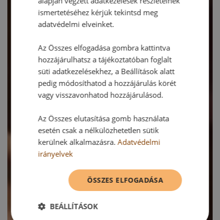
alapján végzett adatkezelések részleteinek
ismertetéséhez kérjük tekintsd meg
adatvédelmi elveinket.
Az Összes elfogadása gombra kattintva
hozzájárulhatsz a tájékoztatóban foglalt
süti adatkezelésekhez, a Beállítások alatt
pedig módosíthatod a hozzájárulás körét
vagy visszavonhatod hozzájárulásod.
Az Összes elutasítása gomb használata
esetén csak a nélkülözhetetlen sütik
kerülnek alkalmazásra.
Adatvédelmi
irányelvek
ÖSSZES ELFOGADÁSA
BEÁLLÍTÁSOK