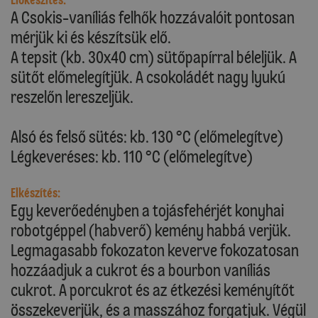
Előkészítés:
A Csokis-vaníliás felhők hozzávalóit pontosan
mérjük ki és készítsük elő.
A tepsit (kb. 30x40 cm) sütőpapírral béleljük. A
sütőt előmelegítjük. A csokoládét nagy lyukú
reszelőn lereszeljük.
Alsó és felső sütés: kb. 130 °C (előmelegítve)
Légkeveréses: kb. 110 °C (előmelegítve)
Elkészítés:
Egy keverőedényben a tojásfehérjét konyhai
robotgéppel (habverő) kemény habbá verjük.
Legmagasabb fokozaton keverve fokozatosan
hozzáadjuk a cukrot és a bourbon vaníliás
cukrot. A porcukrot és az étkezési keményítőt
összekeverjük, és a masszához forgatjuk. Végül