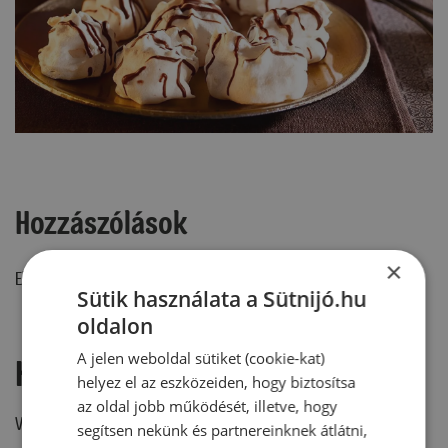
Hozzászólások
×
Ehhez a recepthez még nem érkezett hozzászólás.
Sütik használata a Sütnijó.hu
oldalon
A jelen weboldal sütiket (cookie-kat)
Hozzászólás írása
helyez el az eszközeiden, hogy biztosítsa
az oldal jobb működését, illetve, hogy
Vélemény írásához, kérjük,
jelentkezz be!
segítsen nekünk és partnereinknek átlátni,