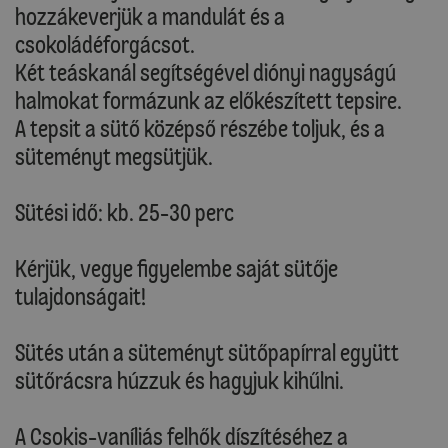
hozzákeverjük a mandulát és a
csokoládéforgácsot.
Két teáskanál segítségével diónyi nagyságú
halmokat formázunk az előkészített tepsire.
A tepsit a sütő középső részébe toljuk, és a
süteményt megsütjük.
Sütési idő: kb. 25-30 perc
Kérjük, vegye figyelembe saját sütője
tulajdonságait!
Sütés után a süteményt sütőpapírral együtt
sütőrácsra húzzuk és hagyjuk kihűlni.
A Csokis-vaníliás felhők díszítéséhez a