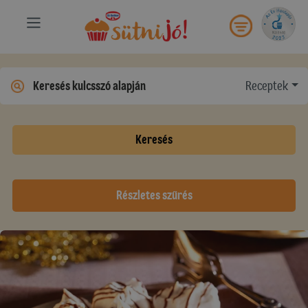
Receptek
Keresés
Részletes szűrés