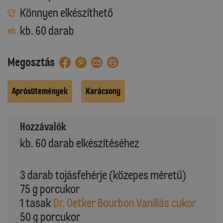
Könnyen elkészíthető
kb. 60 darab
Megosztás
Aprósütemények
Karácsony
Hozzávalók
kb. 60 darab elkészítéséhez
3 darab tojásfehérje (közepes méretű)
75 g porcukor
1 tasak
Dr. Oetker Bourbon Vaníliás cukor
50 g porcukor