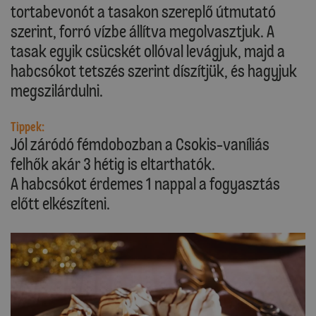
tortabevonót a tasakon szereplő útmutató
szerint, forró vízbe állítva megolvasztjuk. A
tasak egyik csücskét ollóval levágjuk, majd a
habcsókot tetszés szerint díszítjük, és hagyjuk
megszilárdulni.
Tippek:
Jól záródó fémdobozban a Csokis-vaníliás
felhők akár 3 hétig is eltarthatók.
A habcsókot érdemes 1 nappal a fogyasztás
előtt elkészíteni.