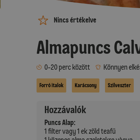
Nincs értékelve
Almapuncs Cal
0-20 perc között
Könnyen elké
Forró italok
Karácsony
Szilveszter
Hozzávalók
Puncs Alap:
1 filter vagy 1 ek zöld teafű
1 közepes alma szeletekre vàgva