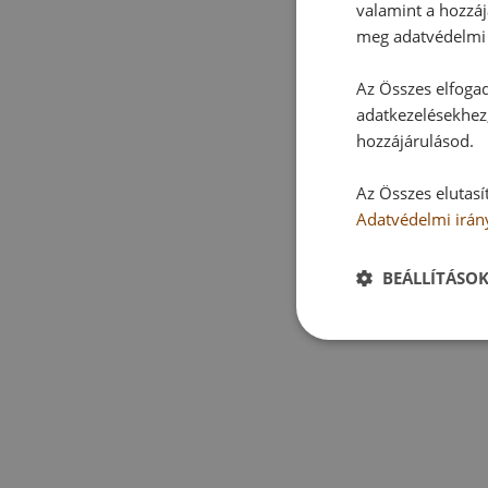
valamint a hozzáj
meg adatvédelmi 
Az Összes elfogad
adatkezelésekhez,
hozzájárulásod.
Az Összes elutasí
Adatvédelmi irán
BEÁLLÍTÁSO