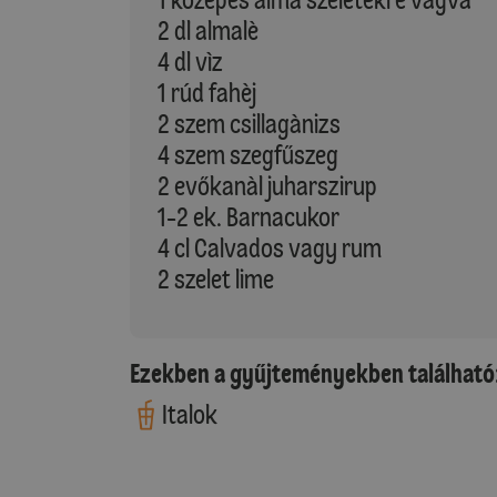
2 dl almalè
4 dl vìz
1 rúd fahèj
2 szem csillagànizs
4 szem szegfűszeg
2 evőkanàl juharszirup
1-2 ek. Barnacukor
4 cl Calvados vagy rum
2 szelet lime
Ezekben a gyűjteményekben található
Italok