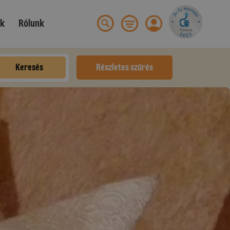
ek
Rólunk
Keresés
Részletes szűrés