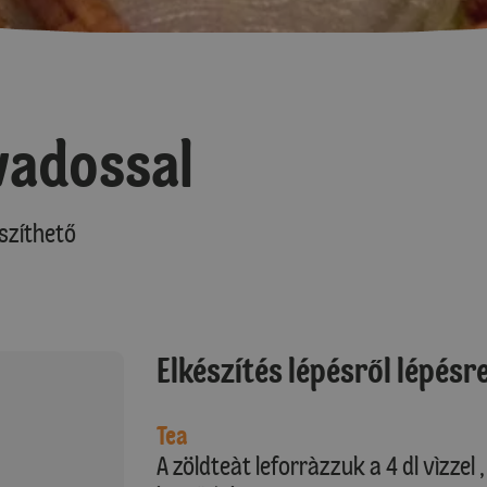
vadossal
szíthető
Elkészítés lépésről lépésr
Tea
A zöldteàt leforràzzuk a 4 dl vìzzel 