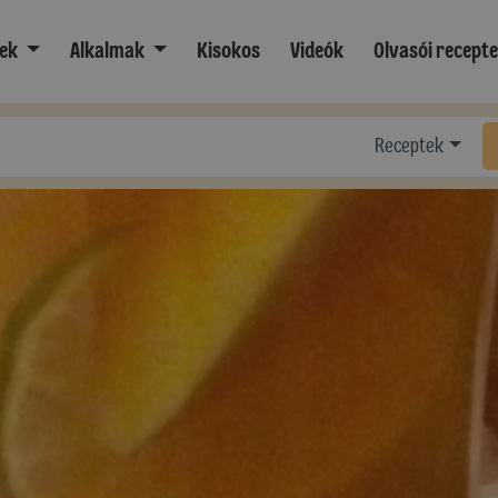
ek
Alkalmak
Kisokos
Videók
Olvasói recept
Receptek