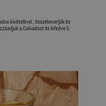
ados kivètelèvel , összekeverjük ès
hozzàadjuk a Calvadost ès lefedve 5