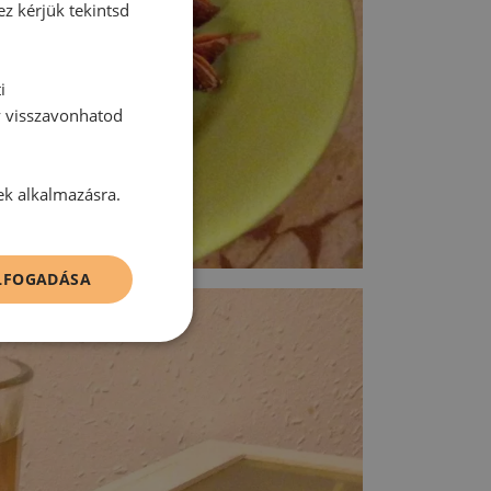
ez kérjük tekintsd
i
y visszavonhatod
ek alkalmazásra.
ELFOGADÁSA