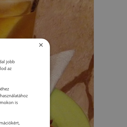
×
dal jobb
lod az
séhez
 használatához
rmokon is
rmációkért,