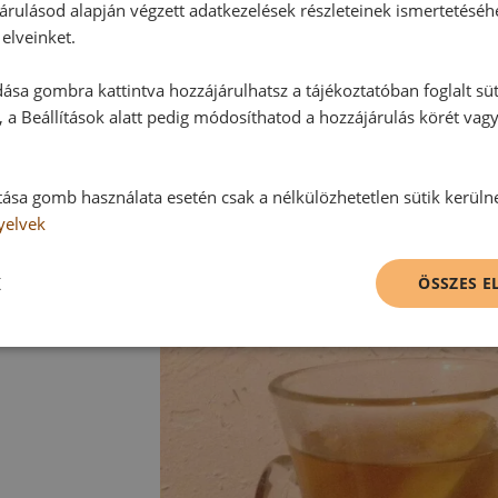
árulásod alapján végzett adatkezelések részleteinek ismertetéséh
elveinket.
ása gombra kattintva hozzájárulhatsz a tájékoztatóban foglalt süt
 a Beállítások alatt pedig módosíthatod a hozzájárulás körét vag
tása gomb használata esetén csak a nélkülözhetetlen sütik kerüln
yelvek
K
ÖSSZES 