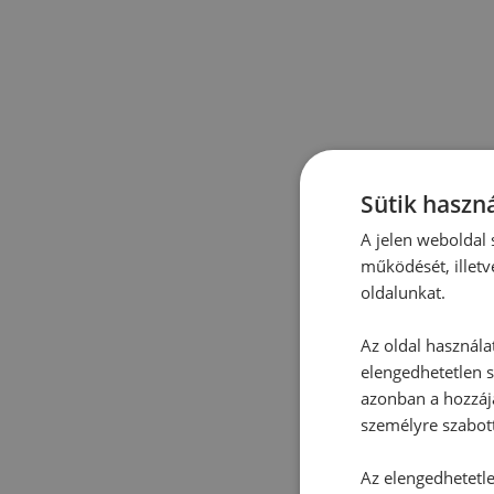
Sütik haszná
A jelen weboldal s
működését, illetv
oldalunkat.
Az oldal használa
elengedhetetlen s
azonban a hozzájá
személyre szabot
Az elengedhetetlen