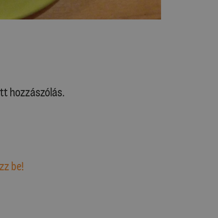
tt hozzászólás.
zz be!