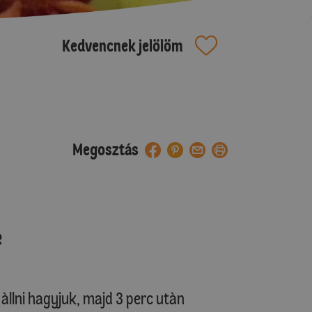
Kedvencnek jelölöm
Megosztás
e
, àllni hagyjuk, majd 3 perc utàn