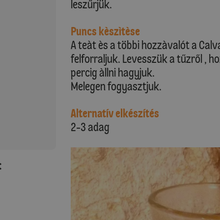
leszűrjük.
Puncs kèszìtèse
A teàt ès a többi hozzàvalót a Calv
felforraljuk. Levesszük a tűzről , 
percig àllni hagyjuk.
Melegen fogyasztjuk.
Alternatív elkészítés
2-3 adag
: