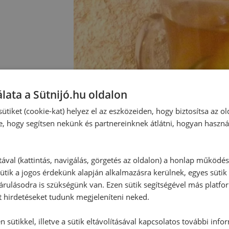
lata a Sütnijó.hu oldalon
ütiket (cookie-kat) helyez el az eszközeiden, hogy biztosítsa az ol
e, hogy segítsen nekünk és partnereinknek átlátni, hogyan haszná
tával (kattintás, navigálás, görgetés az oldalon) a honlap működé
ütik a jogos érdekünk alapján alkalmazásra kerülnek, egyes sütik
rulásodra is szükségünk van. Ezen sütik segítségével más platfo
t hirdetéseket tudunk megjeleníteni neked.
 sütikkel, illetve a sütik eltávolításával kapcsolatos további info